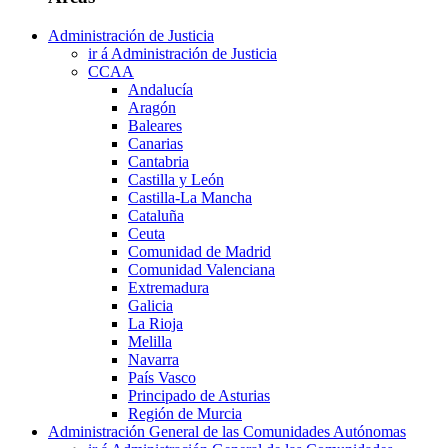
Administración de Justicia
ir á Administración de Justicia
CCAA
Andalucía
Aragón
Baleares
Canarias
Cantabria
Castilla y León
Castilla-La Mancha
Cataluña
Ceuta
Comunidad de Madrid
Comunidad Valenciana
Extremadura
Galicia
La Rioja
Melilla
Navarra
País Vasco
Principado de Asturias
Región de Murcia
Administración General de las Comunidades Autónomas