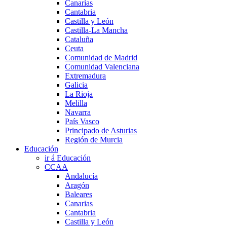
Canarias
Cantabria
Castilla y León
Castilla-La Mancha
Cataluña
Ceuta
Comunidad de Madrid
Comunidad Valenciana
Extremadura
Galicia
La Rioja
Melilla
Navarra
País Vasco
Principado de Asturias
Región de Murcia
Educación
ir á Educación
CCAA
Andalucía
Aragón
Baleares
Canarias
Cantabria
Castilla y León