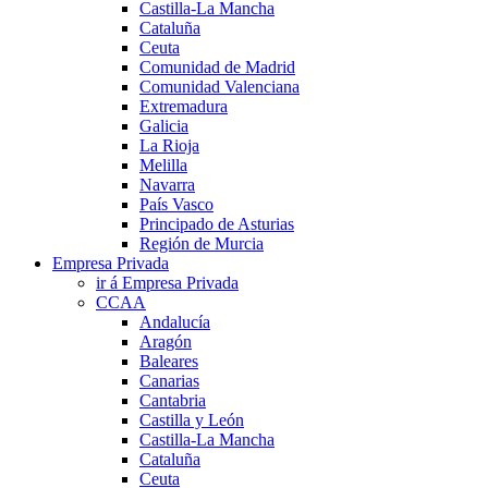
Castilla-La Mancha
Cataluña
Ceuta
Comunidad de Madrid
Comunidad Valenciana
Extremadura
Galicia
La Rioja
Melilla
Navarra
País Vasco
Principado de Asturias
Región de Murcia
Empresa Privada
ir á Empresa Privada
CCAA
Andalucía
Aragón
Baleares
Canarias
Cantabria
Castilla y León
Castilla-La Mancha
Cataluña
Ceuta