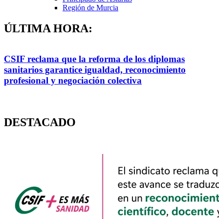
Región de Murcia
ÚLTIMA HORA:
CSIF reclama que la reforma de los diplomas
sanitarios garantice igualdad, reconocimiento
profesional y negociación colectiva
s
DESTACADO