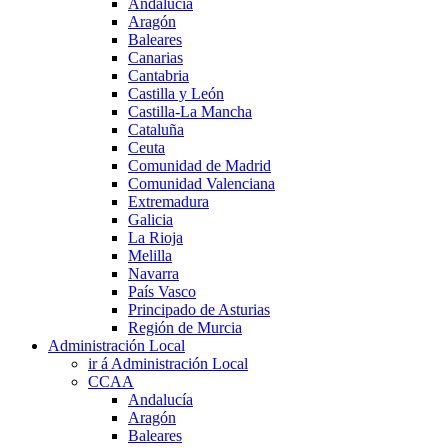
Andalucía
Aragón
Baleares
Canarias
Cantabria
Castilla y León
Castilla-La Mancha
Cataluña
Ceuta
Comunidad de Madrid
Comunidad Valenciana
Extremadura
Galicia
La Rioja
Melilla
Navarra
País Vasco
Principado de Asturias
Región de Murcia
Administración Local
ir á Administración Local
CCAA
Andalucía
Aragón
Baleares