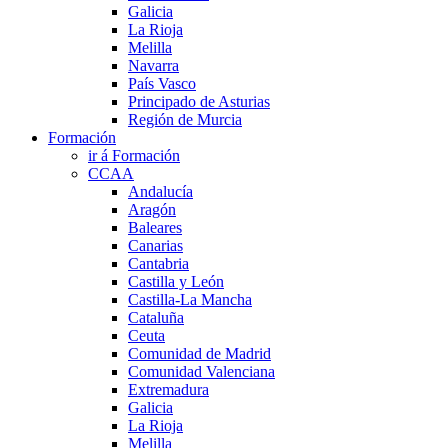
Galicia
La Rioja
Melilla
Navarra
País Vasco
Principado de Asturias
Región de Murcia
Formación
ir á Formación
CCAA
Andalucía
Aragón
Baleares
Canarias
Cantabria
Castilla y León
Castilla-La Mancha
Cataluña
Ceuta
Comunidad de Madrid
Comunidad Valenciana
Extremadura
Galicia
La Rioja
Melilla