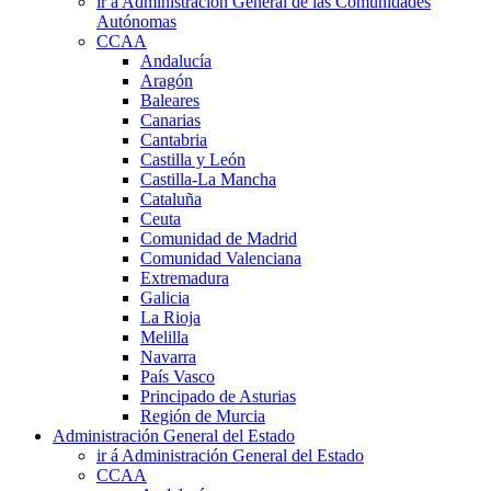
ir á Administración General de las Comunidades
Autónomas
CCAA
Andalucía
Aragón
Baleares
Canarias
Cantabria
Castilla y León
Castilla-La Mancha
Cataluña
Ceuta
Comunidad de Madrid
Comunidad Valenciana
Extremadura
Galicia
La Rioja
Melilla
Navarra
País Vasco
Principado de Asturias
Región de Murcia
Administración General del Estado
ir á Administración General del Estado
CCAA