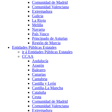
Comunidad de Madrid
Comunidad Valenciana
Extremadura
Galicia
La Rioja
Melilla
Navarra
País Vasco
Principado de Asturias
Región de Murcia
Entidades Públicas Estatales
ir á Entidades Públicas Estatales
CCAA
Andalucía
Aragón
Baleares
Canarias
Cantabria
Castilla y León
Castilla-La Mancha
Cataluña
Ceuta
Comunidad de Madrid
Comunidad Valenciana
Extremadura