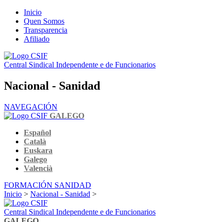
Inicio
Quen Somos
Transparencia
Afiliado
Central Sindical Independente e de Funcionarios
Nacional - Sanidad
NAVEGACIÓN
GALEGO
Español
Català
Euskara
Galego
Valencià
FORMACIÓN SANIDAD
Inicio
>
Nacional - Sanidad
>
Central Sindical Independente e de Funcionarios
GALEGO