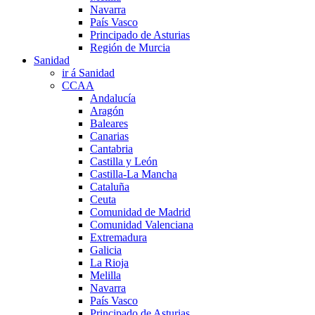
Navarra
País Vasco
Principado de Asturias
Región de Murcia
Sanidad
ir á Sanidad
CCAA
Andalucía
Aragón
Baleares
Canarias
Cantabria
Castilla y León
Castilla-La Mancha
Cataluña
Ceuta
Comunidad de Madrid
Comunidad Valenciana
Extremadura
Galicia
La Rioja
Melilla
Navarra
País Vasco
Principado de Asturias