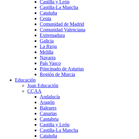
Castilla y León
Castilla-La Mancha
Cataluña
Ceuta
Comunidad de Madrid
Comunidad Valenciana
Extremadura
Galicia
La Rioja
Melilla
Navarra
País Vasco
Principado de Asturias
Región de Murcia
Educación
Joan Educación
CCAA
Andalucía
Aragón
Baleares
Canarias
Cantabria
Castilla y León
Castilla-La Mancha
Cataluña