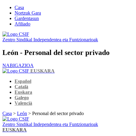
Casa
Nortzuk Gara
Gardentasun
Afiliado
Zentro Sindikal Independentea eta Funtzionarioak
León - Personal del sector privado
NABIGAZIOA
EUSKARA
Español
Català
Euskara
Galego
Valencià
Casa
>
León
> Personal del sector privado
Zentro Sindikal Independentea eta Funtzionarioak
EUSKARA