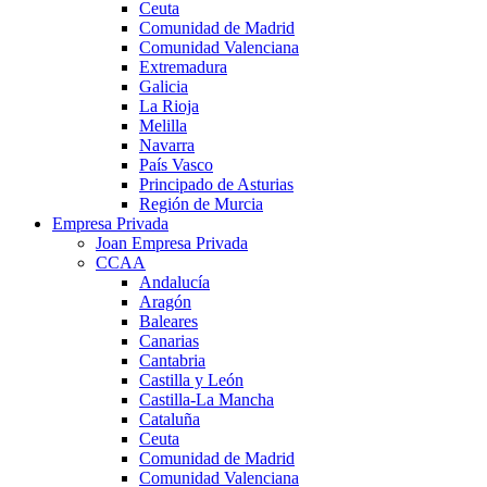
Ceuta
Comunidad de Madrid
Comunidad Valenciana
Extremadura
Galicia
La Rioja
Melilla
Navarra
País Vasco
Principado de Asturias
Región de Murcia
Empresa Privada
Joan Empresa Privada
CCAA
Andalucía
Aragón
Baleares
Canarias
Cantabria
Castilla y León
Castilla-La Mancha
Cataluña
Ceuta
Comunidad de Madrid
Comunidad Valenciana