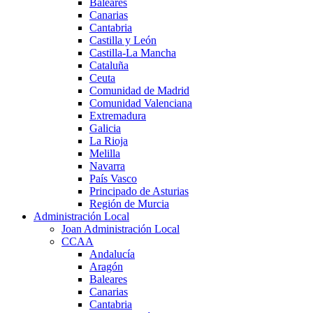
Baleares
Canarias
Cantabria
Castilla y León
Castilla-La Mancha
Cataluña
Ceuta
Comunidad de Madrid
Comunidad Valenciana
Extremadura
Galicia
La Rioja
Melilla
Navarra
País Vasco
Principado de Asturias
Región de Murcia
Administración Local
Joan Administración Local
CCAA
Andalucía
Aragón
Baleares
Canarias
Cantabria