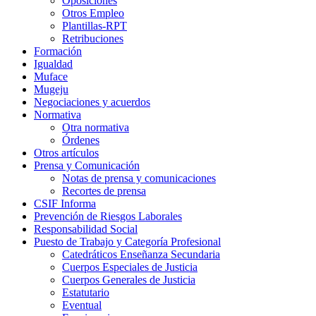
Oposiciones
Otros Empleo
Plantillas-RPT
Retribuciones
Formación
Igualdad
Muface
Mugeju
Negociaciones y acuerdos
Normativa
Otra normativa
Órdenes
Otros artículos
Prensa y Comunicación
Notas de prensa y comunicaciones
Recortes de prensa
CSIF Informa
Prevención de Riesgos Laborales
Responsabilidad Social
Puesto de Trabajo y Categoría Profesional
Catedráticos Enseñanza Secundaria
Cuerpos Especiales de Justicia
Cuerpos Generales de Justicia
Estatutario
Eventual