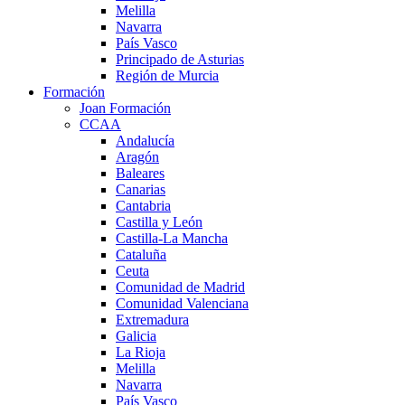
Melilla
Navarra
País Vasco
Principado de Asturias
Región de Murcia
Formación
Joan Formación
CCAA
Andalucía
Aragón
Baleares
Canarias
Cantabria
Castilla y León
Castilla-La Mancha
Cataluña
Ceuta
Comunidad de Madrid
Comunidad Valenciana
Extremadura
Galicia
La Rioja
Melilla
Navarra
País Vasco