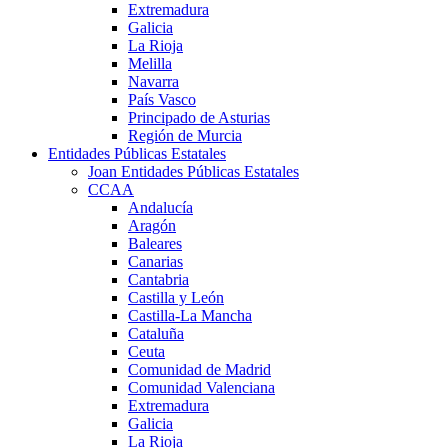
Extremadura
Galicia
La Rioja
Melilla
Navarra
País Vasco
Principado de Asturias
Región de Murcia
Entidades Públicas Estatales
Joan Entidades Públicas Estatales
CCAA
Andalucía
Aragón
Baleares
Canarias
Cantabria
Castilla y León
Castilla-La Mancha
Cataluña
Ceuta
Comunidad de Madrid
Comunidad Valenciana
Extremadura
Galicia
La Rioja