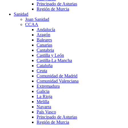
Principado de Asturias
Región de Murcia
Sanidad
Joan Sanidad
CCAA
Andalucía
Aragón
Baleares
Canarias
Cantabria
Castilla y León
Castilla-La Mancha
Cataluña
Ceuta
Comunidad de Madrid
Comunidad Valenciana
Extremadura
Galicia
La Rioja
Melilla
Navarra
País Vasco
Principado de Asturias
Región de Murcia