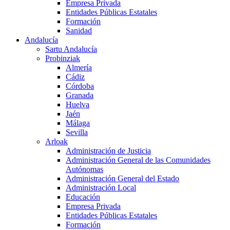
Empresa Privada
Entidades Públicas Estatales
Formación
Sanidad
Andalucía
Sartu Andalucía
Probinziak
Almería
Cádiz
Córdoba
Granada
Huelva
Jaén
Málaga
Sevilla
Arloak
Administración de Justicia
Administración General de las Comunidades
Autónomas
Administración General del Estado
Administración Local
Educación
Empresa Privada
Entidades Públicas Estatales
Formación