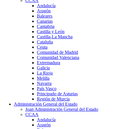
CCAA
Andalucía
Aragón
Baleares
Canarias
Cantabria
Castilla y León
Castilla-La Mancha
Cataluña
Ceuta
Comunidad de Madrid
Comunidad Valenciana
Extremadura
Galicia
La Rioja
Melilla
Navarra
País Vasco
Principado de Asturias
Región de Murcia
Administración General del Estado
Joan Administración General del Estado
CCAA
Andalucía
Aragón