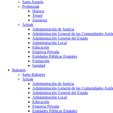
Sartu Aragón
Probinziak
Huesca
Teruel
Zaragoza
Arloak
Administración de Justicia
Administración General de las Comunidades Aut
Administración General del Estado
Administración Local
Educación
Empresa Privada
Entidades Públicas Estatales
Formación
Sanidad
Baleares
Sartu Baleares
Arloak
Administración de Justicia
Administración General de las Comunidades Aut
Administración General del Estado
Administración Local
Educación
Empresa Privada
Entidades Públicas Estatales