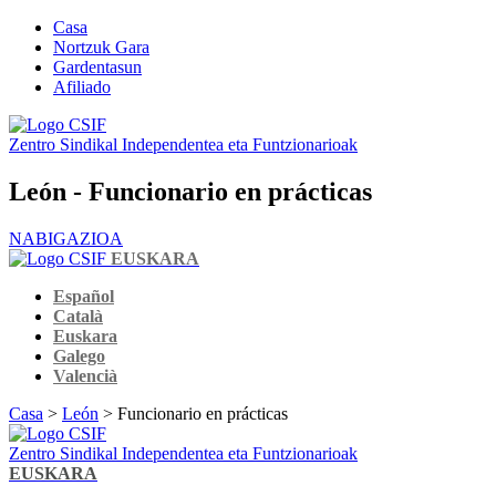
Casa
Nortzuk Gara
Gardentasun
Afiliado
Zentro Sindikal Independentea eta Funtzionarioak
León - Funcionario en prácticas
NABIGAZIOA
EUSKARA
Español
Català
Euskara
Galego
Valencià
Casa
>
León
> Funcionario en prácticas
Zentro Sindikal Independentea eta Funtzionarioak
EUSKARA