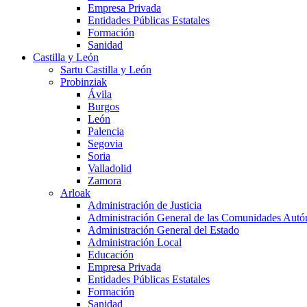
Empresa Privada
Entidades Públicas Estatales
Formación
Sanidad
Castilla y León
Sartu Castilla y León
Probinziak
Ávila
Burgos
León
Palencia
Segovia
Soria
Valladolid
Zamora
Arloak
Administración de Justicia
Administración General de las Comunidades Aut
Administración General del Estado
Administración Local
Educación
Empresa Privada
Entidades Públicas Estatales
Formación
Sanidad