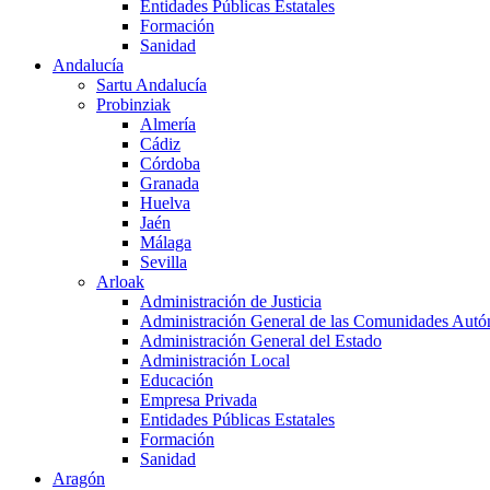
Entidades Públicas Estatales
Formación
Sanidad
Andalucía
Sartu Andalucía
Probinziak
Almería
Cádiz
Córdoba
Granada
Huelva
Jaén
Málaga
Sevilla
Arloak
Administración de Justicia
Administración General de las Comunidades Aut
Administración General del Estado
Administración Local
Educación
Empresa Privada
Entidades Públicas Estatales
Formación
Sanidad
Aragón