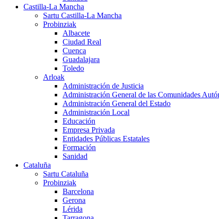
Castilla-La Mancha
Sartu Castilla-La Mancha
Probinziak
Albacete
Ciudad Real
Cuenca
Guadalajara
Toledo
Arloak
Administración de Justicia
Administración General de las Comunidades Aut
Administración General del Estado
Administración Local
Educación
Empresa Privada
Entidades Públicas Estatales
Formación
Sanidad
Cataluña
Sartu Cataluña
Probinziak
Barcelona
Gerona
Lérida
Tarragona