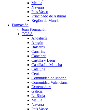
Melilla
Navarra
País Vasco
Principado de Asturias
Región de Murcia
Formación
Joan Formación
CCAA
Andalucía
Aragón
Baleares
Canarias
Cantabria
Castilla y León
Castilla-La Mancha
Cataluña
Ceuta
Comunidad de Madrid
Comunidad Valenciana
Extremadura
Galicia
La Rioja
Melilla
Navarra
País Vasco