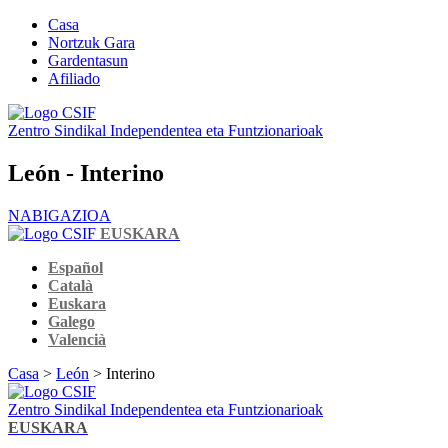
Casa
Nortzuk Gara
Gardentasun
Afiliado
Zentro Sindikal Independentea eta Funtzionarioak
León - Interino
NABIGAZIOA
EUSKARA
Español
Català
Euskara
Galego
Valencià
Casa
>
León
> Interino
Zentro Sindikal Independentea eta Funtzionarioak
EUSKARA