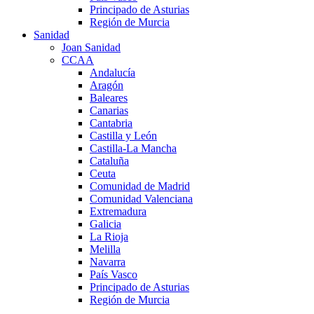
Principado de Asturias
Región de Murcia
Sanidad
Joan Sanidad
CCAA
Andalucía
Aragón
Baleares
Canarias
Cantabria
Castilla y León
Castilla-La Mancha
Cataluña
Ceuta
Comunidad de Madrid
Comunidad Valenciana
Extremadura
Galicia
La Rioja
Melilla
Navarra
País Vasco
Principado de Asturias
Región de Murcia