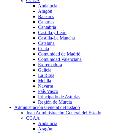
CCAA
Andalucía
Aragón
Baleares
Canarias
Cantabria
Castilla y León
Castilla-La Mancha
Cataluña
Ceuta
Comunidad de Madrid
Comunidad Valenciana
Extremadura
Galicia
La Rioja
Melilla
Navarra
País Vasco
Principado de Asturias
Región de Murcia
Administración General del Estado
Joan Administración General del Estado
CCAA
Andalucía
Aragón