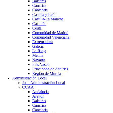
Baleares
Canarias
Cantabria
Castilla y León
Castilla-La Mancha
Cataluña
Ceuta
Comunidad de Madrid
Comunidad Valenciana
Extremadura
Galicia
La Rioja
Melilla
Navarra
País Vasco
Principado de Asturias
Región de Murcia
Administración Local
Joan Administración Local
CCAA
Andalucía
Aragón
Baleares
Canarias
Cantabria