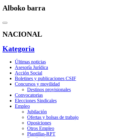
Alboko barra
NACIONAL
Kategoria
Últimas noticias
Asesoría Jurídica
Acción Social
Boletines y publicaciones CSIF
Concursos y movilidad
Destinos provisionales
Convocatorias
Elecciones Sindicales
Empleo
Jubilación
Ofertas y bolsas de trabajo
Oposiciones
Otros Empleo
Plantillas-RPT