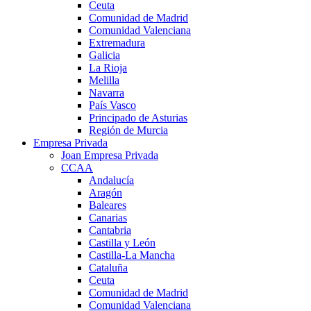
Ceuta
Comunidad de Madrid
Comunidad Valenciana
Extremadura
Galicia
La Rioja
Melilla
Navarra
País Vasco
Principado de Asturias
Región de Murcia
Empresa Privada
Joan Empresa Privada
CCAA
Andalucía
Aragón
Baleares
Canarias
Cantabria
Castilla y León
Castilla-La Mancha
Cataluña
Ceuta
Comunidad de Madrid
Comunidad Valenciana