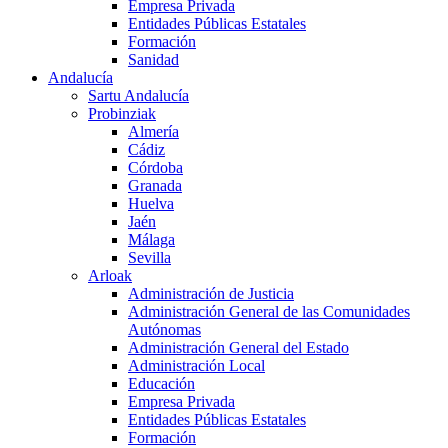
Empresa Privada
Entidades Públicas Estatales
Formación
Sanidad
Andalucía
Sartu Andalucía
Probinziak
Almería
Cádiz
Córdoba
Granada
Huelva
Jaén
Málaga
Sevilla
Arloak
Administración de Justicia
Administración General de las Comunidades
Autónomas
Administración General del Estado
Administración Local
Educación
Empresa Privada
Entidades Públicas Estatales
Formación