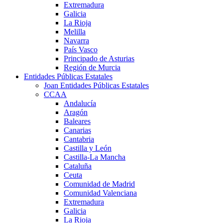
Extremadura
Galicia
La Rioja
Melilla
Navarra
País Vasco
Principado de Asturias
Región de Murcia
Entidades Públicas Estatales
Joan Entidades Públicas Estatales
CCAA
Andalucía
Aragón
Baleares
Canarias
Cantabria
Castilla y León
Castilla-La Mancha
Cataluña
Ceuta
Comunidad de Madrid
Comunidad Valenciana
Extremadura
Galicia
La Rioja