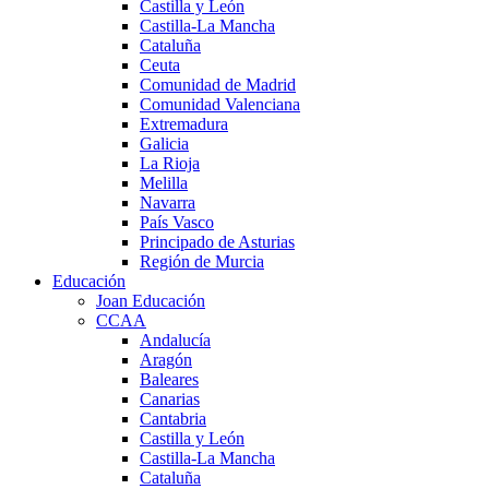
Castilla y León
Castilla-La Mancha
Cataluña
Ceuta
Comunidad de Madrid
Comunidad Valenciana
Extremadura
Galicia
La Rioja
Melilla
Navarra
País Vasco
Principado de Asturias
Región de Murcia
Educación
Joan Educación
CCAA
Andalucía
Aragón
Baleares
Canarias
Cantabria
Castilla y León
Castilla-La Mancha
Cataluña