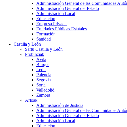
Administración General de las Comunidades Aut
Administración General del Estado
Administración Local
Educación
Empresa Privada
Entidades Públicas Estatales
Formación
Sanidad
Castilla y León
Sartu Castilla y León
Probinziak
Ávila
Burgos
León
Palencia
Segovia
Soria
Valladolid
Zamora
Arloak
Administración de Justicia
Administración General de las Comunidades Aut
Administración General del Estado
Administración Local
Educación