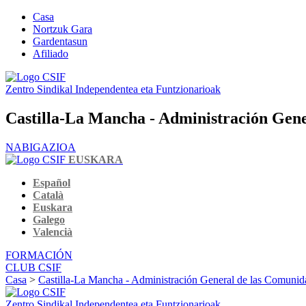
Casa
Nortzuk Gara
Gardentasun
Afiliado
Zentro Sindikal Independentea eta Funtzionarioak
Castilla-La Mancha - Administración Gen
NABIGAZIOA
EUSKARA
Español
Català
Euskara
Galego
Valencià
FORMACIÓN
CLUB CSIF
Casa
>
Castilla-La Mancha - Administración General de las Comuni
Zentro Sindikal Independentea eta Funtzionarioak