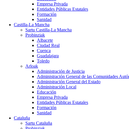
Empresa Privada
Entidades Públicas Estatales
Formación
Sanidad
Castilla-La Mancha
Sartu Castilla-La Mancha
Probinziak
Albacete
Ciudad Real
Cuenca
Guadalajara
Toledo
Arloak
Administración de Justicia
Administración General de las Comunidades Aut
Administración General del Estado
Administración Local
Educación
Empresa Privada
Entidades Públicas Estatales
Formación
Sanidad
Cataluña
Sartu Cataluña
Probinziak