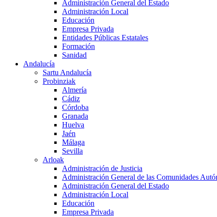
Administración General del Estado
Administración Local
Educación
Empresa Privada
Entidades Públicas Estatales
Formación
Sanidad
Andalucía
Sartu Andalucía
Probinziak
Almería
Cádiz
Córdoba
Granada
Huelva
Jaén
Málaga
Sevilla
Arloak
Administración de Justicia
Administración General de las Comunidades Aut
Administración General del Estado
Administración Local
Educación
Empresa Privada