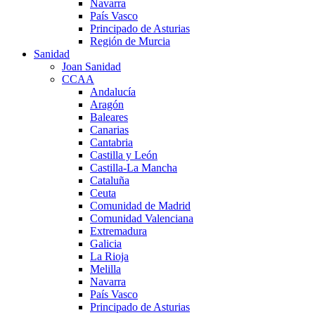
Navarra
País Vasco
Principado de Asturias
Región de Murcia
Sanidad
Joan Sanidad
CCAA
Andalucía
Aragón
Baleares
Canarias
Cantabria
Castilla y León
Castilla-La Mancha
Cataluña
Ceuta
Comunidad de Madrid
Comunidad Valenciana
Extremadura
Galicia
La Rioja
Melilla
Navarra
País Vasco
Principado de Asturias