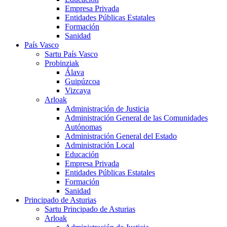
Empresa Privada
Entidades Públicas Estatales
Formación
Sanidad
País Vasco
Sartu País Vasco
Probinziak
Álava
Guipúzcoa
Vizcaya
Arloak
Administración de Justicia
Administración General de las Comunidades
Autónomas
Administración General del Estado
Administración Local
Educación
Empresa Privada
Entidades Públicas Estatales
Formación
Sanidad
Principado de Asturias
Sartu Principado de Asturias
Arloak