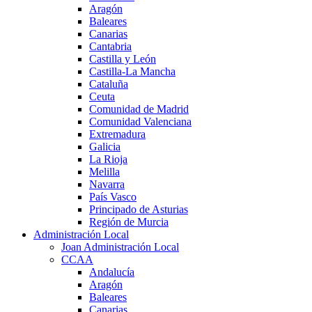
Aragón
Baleares
Canarias
Cantabria
Castilla y León
Castilla-La Mancha
Cataluña
Ceuta
Comunidad de Madrid
Comunidad Valenciana
Extremadura
Galicia
La Rioja
Melilla
Navarra
País Vasco
Principado de Asturias
Región de Murcia
Administración Local
Joan Administración Local
CCAA
Andalucía
Aragón
Baleares
Canarias