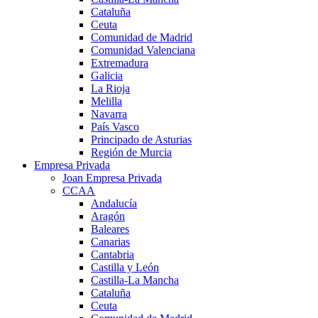
Cataluña
Ceuta
Comunidad de Madrid
Comunidad Valenciana
Extremadura
Galicia
La Rioja
Melilla
Navarra
País Vasco
Principado de Asturias
Región de Murcia
Empresa Privada
Joan Empresa Privada
CCAA
Andalucía
Aragón
Baleares
Canarias
Cantabria
Castilla y León
Castilla-La Mancha
Cataluña
Ceuta