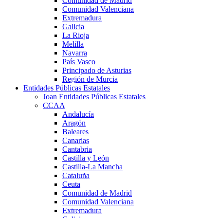
Comunidad de Madrid
Comunidad Valenciana
Extremadura
Galicia
La Rioja
Melilla
Navarra
País Vasco
Principado de Asturias
Región de Murcia
Entidades Públicas Estatales
Joan Entidades Públicas Estatales
CCAA
Andalucía
Aragón
Baleares
Canarias
Cantabria
Castilla y León
Castilla-La Mancha
Cataluña
Ceuta
Comunidad de Madrid
Comunidad Valenciana
Extremadura