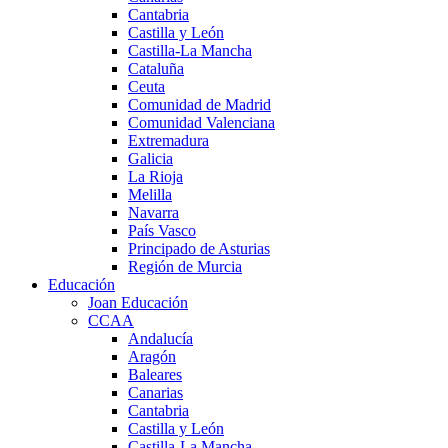
Cantabria
Castilla y León
Castilla-La Mancha
Cataluña
Ceuta
Comunidad de Madrid
Comunidad Valenciana
Extremadura
Galicia
La Rioja
Melilla
Navarra
País Vasco
Principado de Asturias
Región de Murcia
Educación
Joan Educación
CCAA
Andalucía
Aragón
Baleares
Canarias
Cantabria
Castilla y León
Castilla-La Mancha