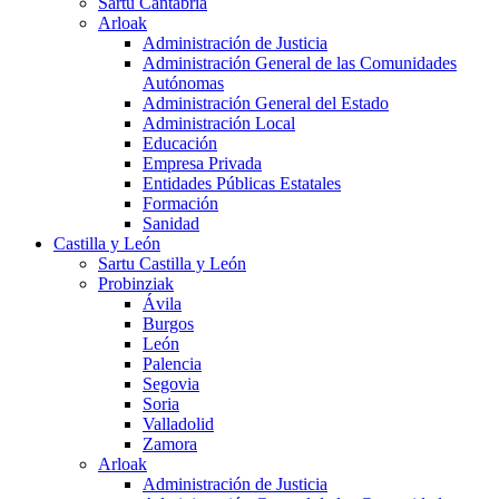
Sartu Cantabria
Arloak
Administración de Justicia
Administración General de las Comunidades
Autónomas
Administración General del Estado
Administración Local
Educación
Empresa Privada
Entidades Públicas Estatales
Formación
Sanidad
Castilla y León
Sartu Castilla y León
Probinziak
Ávila
Burgos
León
Palencia
Segovia
Soria
Valladolid
Zamora
Arloak
Administración de Justicia