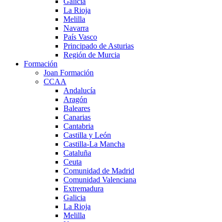
Galicia
La Rioja
Melilla
Navarra
País Vasco
Principado de Asturias
Región de Murcia
Formación
Joan Formación
CCAA
Andalucía
Aragón
Baleares
Canarias
Cantabria
Castilla y León
Castilla-La Mancha
Cataluña
Ceuta
Comunidad de Madrid
Comunidad Valenciana
Extremadura
Galicia
La Rioja
Melilla