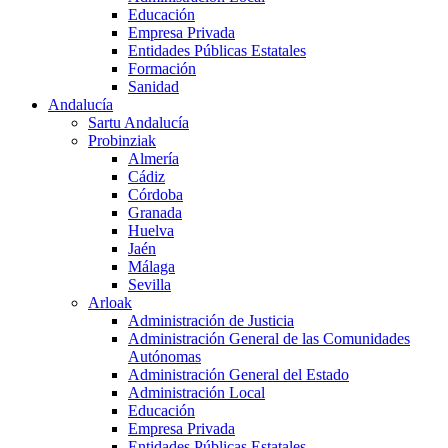
Educación
Empresa Privada
Entidades Públicas Estatales
Formación
Sanidad
Andalucía
Sartu Andalucía
Probinziak
Almería
Cádiz
Córdoba
Granada
Huelva
Jaén
Málaga
Sevilla
Arloak
Administración de Justicia
Administración General de las Comunidades
Autónomas
Administración General del Estado
Administración Local
Educación
Empresa Privada
Entidades Públicas Estatales