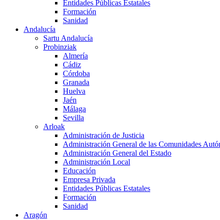
Entidades Públicas Estatales
Formación
Sanidad
Andalucía
Sartu Andalucía
Probinziak
Almería
Cádiz
Córdoba
Granada
Huelva
Jaén
Málaga
Sevilla
Arloak
Administración de Justicia
Administración General de las Comunidades Aut
Administración General del Estado
Administración Local
Educación
Empresa Privada
Entidades Públicas Estatales
Formación
Sanidad
Aragón