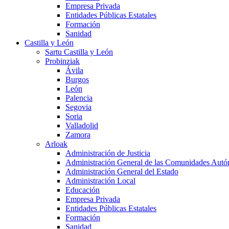
Empresa Privada
Entidades Públicas Estatales
Formación
Sanidad
Castilla y León
Sartu Castilla y León
Probinziak
Ávila
Burgos
León
Palencia
Segovia
Soria
Valladolid
Zamora
Arloak
Administración de Justicia
Administración General de las Comunidades Aut
Administración General del Estado
Administración Local
Educación
Empresa Privada
Entidades Públicas Estatales
Formación
Sanidad