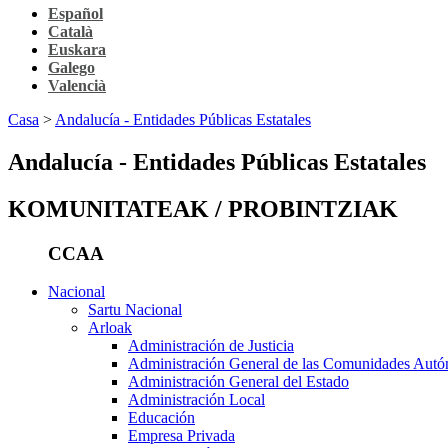
Español
Català
Euskara
Galego
Valencià
Casa
>
Andalucía - Entidades Públicas Estatales
Andalucía - Entidades Públicas Estatales
KOMUNITATEAK / PROBINTZIAK
CCAA
Nacional
Sartu Nacional
Arloak
Administración de Justicia
Administración General de las Comunidades Aut
Administración General del Estado
Administración Local
Educación
Empresa Privada