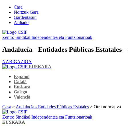
Casa
Nortzuk Gara
Gardentasun
Afiliado
Zentro Sindikal Independentea eta Funtzionarioak
Andalucía - Entidades Públicas Estatales 
NABIGAZIOA
EUSKARA
Español
Català
Euskara
Galego
Valencià
Casa
>
Andalucía - Entidades Públicas Estatales
> Otra normativa
Zentro Sindikal Independentea eta Funtzionarioak
EUSKARA