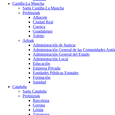
Castilla-La Mancha
Sartu Castilla-La Mancha
Probinziak
Albacete
Ciudad Real
Cuenca
Guadalajara
Toledo
Arloak
Administración de Justicia
Administración General de las Comunidades Aut
Administración General del Estado
Administración Local
Educación
Empresa Privada
Entidades Públicas Estatales
Formación
Sanidad
Cataluña
Sartu Cataluña
Probinziak
Barcelona
Gerona
Lérida
Tarragona