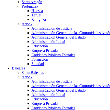
Sartu Aragón
Probinziak
Huesca
Teruel
Zaragoza
Arloak
Administración de Justicia
Administración General de las Comunidades Aut
Administración General del Estado
Administración Local
Educación
Empresa Privada
Entidades Públicas Estatales
Formación
Sanidad
Baleares
Sartu Baleares
Arloak
Administración de Justicia
Administración General de las Comunidades Aut
Administración General del Estado
Administración Local
Educación
Empresa Privada
Entidades Públicas Estatales