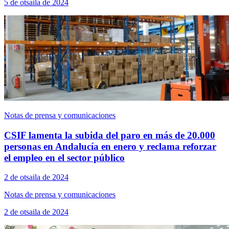
5 de otsaila de 2024
Notas de prensa y comunicaciones
CSIF lamenta la subida del paro en más de 20.000
personas en Andalucía en enero y reclama reforzar
el empleo en el sector público
2 de otsaila de 2024
Notas de prensa y comunicaciones
2 de otsaila de 2024