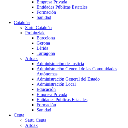
Empresa Privada
Entidades Públicas Estatales
Formación
Sanidad
Cataluña
Sartu Cataluña
Probinziak
Barcelona
Gerona
Lérida
Tarragona
Arloak
Administración de Justicia
Administración General de las Comunidades
Autónomas
Administración General del Estado
Administración Local
Educación
Empresa Privada
Entidades Públicas Estatales
Formación
Sanidad
Ceuta
Sartu Ceuta
Arloak