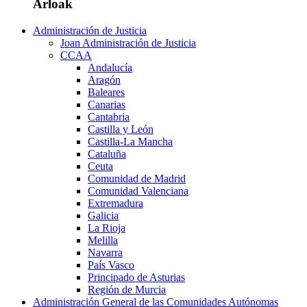
Arloak
Administración de Justicia
Joan Administración de Justicia
CCAA
Andalucía
Aragón
Baleares
Canarias
Cantabria
Castilla y León
Castilla-La Mancha
Cataluña
Ceuta
Comunidad de Madrid
Comunidad Valenciana
Extremadura
Galicia
La Rioja
Melilla
Navarra
País Vasco
Principado de Asturias
Región de Murcia
Administración General de las Comunidades Autónomas