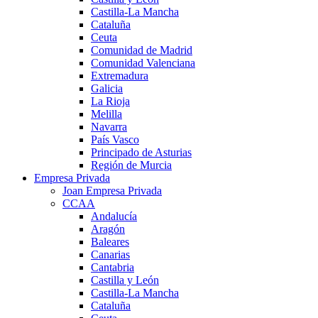
Castilla-La Mancha
Cataluña
Ceuta
Comunidad de Madrid
Comunidad Valenciana
Extremadura
Galicia
La Rioja
Melilla
Navarra
País Vasco
Principado de Asturias
Región de Murcia
Empresa Privada
Joan Empresa Privada
CCAA
Andalucía
Aragón
Baleares
Canarias
Cantabria
Castilla y León
Castilla-La Mancha
Cataluña