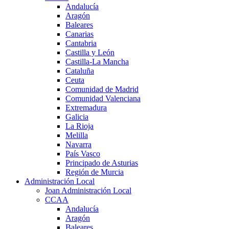
Andalucía
Aragón
Baleares
Canarias
Cantabria
Castilla y León
Castilla-La Mancha
Cataluña
Ceuta
Comunidad de Madrid
Comunidad Valenciana
Extremadura
Galicia
La Rioja
Melilla
Navarra
País Vasco
Principado de Asturias
Región de Murcia
Administración Local
Joan Administración Local
CCAA
Andalucía
Aragón
Baleares