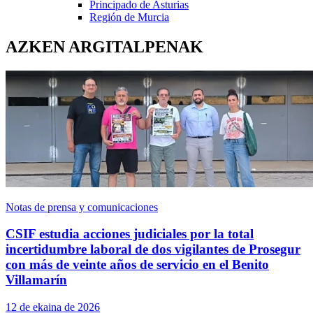
Principado de Asturias
Región de Murcia
AZKEN ARGITALPENAK
Notas de prensa y comunicaciones
CSIF estudia acciones judiciales por la total
incertidumbre laboral de dos vigilantes de Prosegur
con más de veinte años de servicio en el Benito
Villamarín
12 de ekaina de 2026