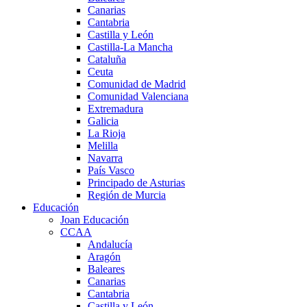
Canarias
Cantabria
Castilla y León
Castilla-La Mancha
Cataluña
Ceuta
Comunidad de Madrid
Comunidad Valenciana
Extremadura
Galicia
La Rioja
Melilla
Navarra
País Vasco
Principado de Asturias
Región de Murcia
Educación
Joan Educación
CCAA
Andalucía
Aragón
Baleares
Canarias
Cantabria
Castilla y León