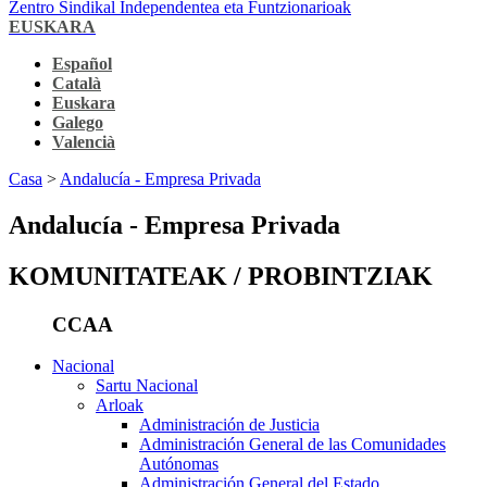
Zentro Sindikal Independentea eta Funtzionarioak
EUSKARA
Español
Català
Euskara
Galego
Valencià
Casa
>
Andalucía - Empresa Privada
Andalucía - Empresa Privada
KOMUNITATEAK / PROBINTZIAK
CCAA
Nacional
Sartu Nacional
Arloak
Administración de Justicia
Administración General de las Comunidades
Autónomas
Administración General del Estado