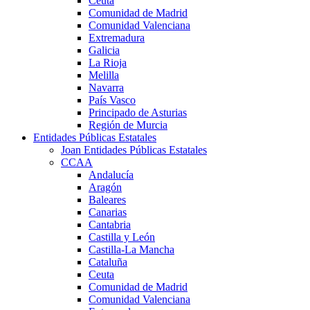
Ceuta
Comunidad de Madrid
Comunidad Valenciana
Extremadura
Galicia
La Rioja
Melilla
Navarra
País Vasco
Principado de Asturias
Región de Murcia
Entidades Públicas Estatales
Joan Entidades Públicas Estatales
CCAA
Andalucía
Aragón
Baleares
Canarias
Cantabria
Castilla y León
Castilla-La Mancha
Cataluña
Ceuta
Comunidad de Madrid
Comunidad Valenciana