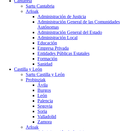
Cantabria
Sartu Cantabria
Arloak
Administración de Justicia
Administración General de las Comunidades
Autónomas
Administración General del Estado
Administración Local
Educación
Empresa Privada
Entidades Públicas Estatales
Formación
Sanidad
Castilla y León
Sartu Castilla y León
Probinziak
Ávila
Burgos
León
Palencia
Segovia
Soria
Valladolid
Zamora
Arloak