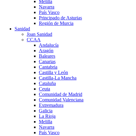
Melilla
Navarra
País Vasco
Principado de Asturias
Región de Murcia
Sanidad
Joan Sanidad
CCAA
Andalucía
Aragón
Baleares
Canarias
Cantabria
Castilla y León
Castilla-La Mancha
Cataluña
Ceuta
Comunidad de Madrid
Comunidad Valenciana
Extremadura
Galicia
La Rioja
Melilla
Navarra
País Vasco