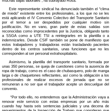
muchas bajas laborales”, ha subrayado Rosa.
Este representante sindical ha denunciado también el “clima
de miedo” existente entre los profesionales, a los que no se les
está aplicando el IV Convenio Colectivo del Transporte Sanitario
por el temor a ser despedidos por cualquier motivo sin
justificación. No en vano, gran parte de estas salidas son
reconocidas como improcedentes por la Justicia, obligando tanto
a SSGA como a UTE TSI a reintegrarles en la plantilla o a
indemnizarles. Desde CSIF también se pone de manifiesto que
estos trabajadores y trabajadoras están trasladando pacientes
dentro de los centros sanitarios, unas funciones que no les
corresponden al ser personal extrahospitalario.
Asimismo, la plantilla del transporte sanitario, formada por
unas 350 personas, se queja de cuestiones como la ausencia de
ropa de trabajo, como es el caso de chubasquero, polo de manga
larga o de chaquetones reflectantes, así como la obligación a los
profesionales de realizar excesos de jornada que no se
remuneran a no ser que el trabajador acepte un descuelgue del
convenio.
“Por todo ello, no entendemos que la Administración vaya a
renovar este servicio con estas empresas por un año más
cuando hay hasta seis sentencias judiciales y una decena de
requerimientos de la Inspección de Trabajo que consideran que