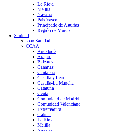
La Rioja
Melilla
Navarra
País Vasco
Principado de Asturias
Región de Murcia
Sanidad
Joan Sanidad
CCAA
Andalucía
Aragón
Baleares
Canarias
Cantabria
Castilla y León
Castilla-La Mancha
Cataluña
Ceuta
Comunidad de Madrid
Comunidad Valenciana
Extremadura
Galicia
La Rioja
Melilla
Navarra