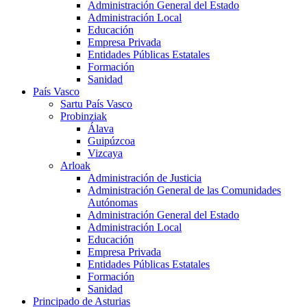
Administración General del Estado
Administración Local
Educación
Empresa Privada
Entidades Públicas Estatales
Formación
Sanidad
País Vasco
Sartu País Vasco
Probinziak
Álava
Guipúzcoa
Vizcaya
Arloak
Administración de Justicia
Administración General de las Comunidades
Autónomas
Administración General del Estado
Administración Local
Educación
Empresa Privada
Entidades Públicas Estatales
Formación
Sanidad
Principado de Asturias