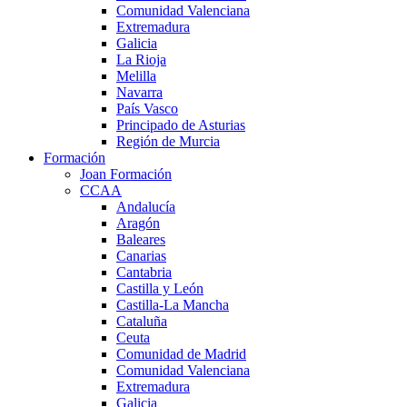
Comunidad Valenciana
Extremadura
Galicia
La Rioja
Melilla
Navarra
País Vasco
Principado de Asturias
Región de Murcia
Formación
Joan Formación
CCAA
Andalucía
Aragón
Baleares
Canarias
Cantabria
Castilla y León
Castilla-La Mancha
Cataluña
Ceuta
Comunidad de Madrid
Comunidad Valenciana
Extremadura
Galicia