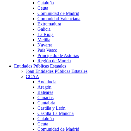
Cataluña
Ceuta
Comunidad de Madrid
Comunidad Valenciana
Extremadura
Galicia
La Rioja
Melilla
Navarra
País Vasco
Principado de Asturias
Región de Murcia
Entidades Públicas Estatales
Joan Entidades Públicas Estatales
CCAA
Andalucía
Aragón
Baleares
Canarias
Cantabria
Castilla y León
Castilla-La Mancha
Cataluña
Ceuta
Comunidad de Madrid