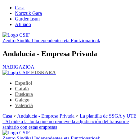
Casa
Nortzuk Gara
Gardentasun
Afiliado
Zentro Sindikal Independentea eta Funtzionarioak
Andalucía - Empresa Privada
NABIGAZIOA
EUSKARA
Español
Català
Euskara
Galego
Valencià
Casa
>
Andalucía - Empresa Privada
>
La plantilla de SSGA y UTE
TSI pide a la Junta que no renueve la adjudicación del transporte
sanitario con estas empresas
Zentro Sindikal Independentea eta Funtzionarioak