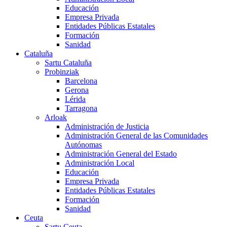
Educación
Empresa Privada
Entidades Públicas Estatales
Formación
Sanidad
Cataluña
Sartu Cataluña
Probinziak
Barcelona
Gerona
Lérida
Tarragona
Arloak
Administración de Justicia
Administración General de las Comunidades
Autónomas
Administración General del Estado
Administración Local
Educación
Empresa Privada
Entidades Públicas Estatales
Formación
Sanidad
Ceuta
Sartu Ceuta