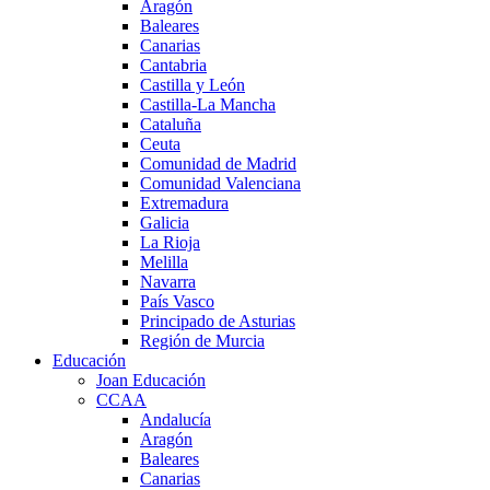
Aragón
Baleares
Canarias
Cantabria
Castilla y León
Castilla-La Mancha
Cataluña
Ceuta
Comunidad de Madrid
Comunidad Valenciana
Extremadura
Galicia
La Rioja
Melilla
Navarra
País Vasco
Principado de Asturias
Región de Murcia
Educación
Joan Educación
CCAA
Andalucía
Aragón
Baleares
Canarias