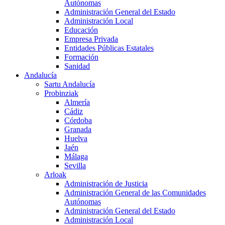
Autónomas
Administración General del Estado
Administración Local
Educación
Empresa Privada
Entidades Públicas Estatales
Formación
Sanidad
Andalucía
Sartu Andalucía
Probinziak
Almería
Cádiz
Córdoba
Granada
Huelva
Jaén
Málaga
Sevilla
Arloak
Administración de Justicia
Administración General de las Comunidades
Autónomas
Administración General del Estado
Administración Local