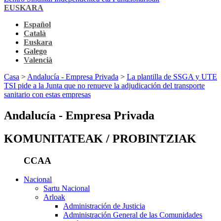
EUSKARA
Español
Català
Euskara
Galego
Valencià
Casa
>
Andalucía - Empresa Privada
>
La plantilla de SSGA y UTE
TSI pide a la Junta que no renueve la adjudicación del transporte
sanitario con estas empresas
Andalucía - Empresa Privada
KOMUNITATEAK / PROBINTZIAK
CCAA
Nacional
Sartu Nacional
Arloak
Administración de Justicia
Administración General de las Comunidades