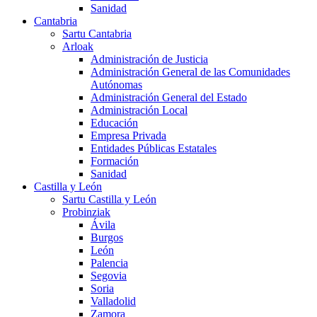
Sanidad
Cantabria
Sartu Cantabria
Arloak
Administración de Justicia
Administración General de las Comunidades
Autónomas
Administración General del Estado
Administración Local
Educación
Empresa Privada
Entidades Públicas Estatales
Formación
Sanidad
Castilla y León
Sartu Castilla y León
Probinziak
Ávila
Burgos
León
Palencia
Segovia
Soria
Valladolid
Zamora