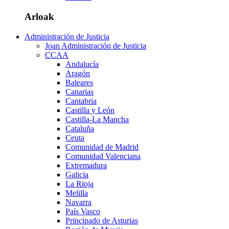
Arloak
Administración de Justicia
Joan Administración de Justicia
CCAA
Andalucía
Aragón
Baleares
Canarias
Cantabria
Castilla y León
Castilla-La Mancha
Cataluña
Ceuta
Comunidad de Madrid
Comunidad Valenciana
Extremadura
Galicia
La Rioja
Melilla
Navarra
País Vasco
Principado de Asturias