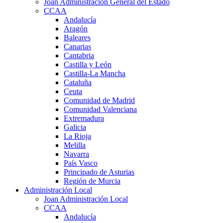
Joan Administración General del Estado
CCAA
Andalucía
Aragón
Baleares
Canarias
Cantabria
Castilla y León
Castilla-La Mancha
Cataluña
Ceuta
Comunidad de Madrid
Comunidad Valenciana
Extremadura
Galicia
La Rioja
Melilla
Navarra
País Vasco
Principado de Asturias
Región de Murcia
Administración Local
Joan Administración Local
CCAA
Andalucía