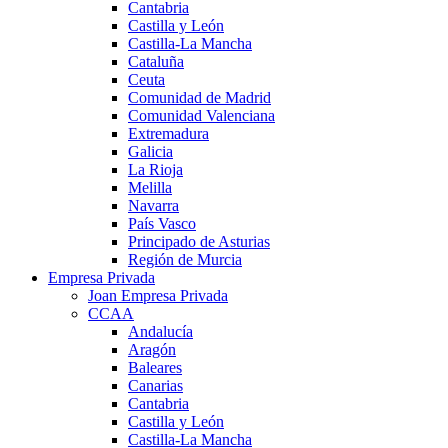
Cantabria
Castilla y León
Castilla-La Mancha
Cataluña
Ceuta
Comunidad de Madrid
Comunidad Valenciana
Extremadura
Galicia
La Rioja
Melilla
Navarra
País Vasco
Principado de Asturias
Región de Murcia
Empresa Privada
Joan Empresa Privada
CCAA
Andalucía
Aragón
Baleares
Canarias
Cantabria
Castilla y León
Castilla-La Mancha