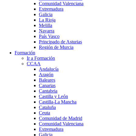
Comunidad Valenciana
Extremadura
Galicia
La Rioja
Melilla
Navarra
País Vasco
Principado de Asturias
Región de Murcia
Formación
Ir a Formación
CCAA
Andalucía
Aragón
Baleares
Canarias
Cantabria
Castilla y León
Castilla-La Mancha
Cataluña
Ceuta
Comunidad de Madrid
Comunidad Valenciana
Extremadura
Galicia