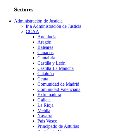
Sectores
Administración de Justicia
Ir a Administración de Justicia
CCAA
Andalucía
Aragón
Baleares
Canarias
Cantabria
Castilla y León
Castilla-La Mancha
Cataluña
Ceuta
Comunidad de Madrid
Comunidad Valenciana
Extremadura
Galicia
La Rioja
Melilla
Navarra
País Vasco
Principado de Asturias