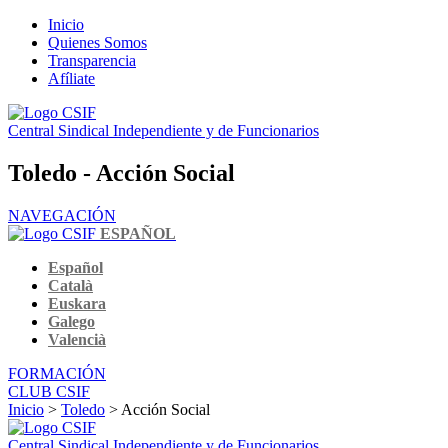
Inicio
Quienes Somos
Transparencia
Afíliate
Central Sindical Independiente y de Funcionarios
Toledo - Acción Social
NAVEGACIÓN
ESPAÑOL
Español
Català
Euskara
Galego
Valencià
FORMACIÓN
CLUB CSIF
Inicio
>
Toledo
> Acción Social
Central Sindical Independiente y de Funcionarios