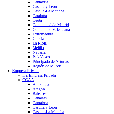
Cantabria
Castilla y León
Castilla-La Mancha
Cataluña
Ceuta
Comunidad de Madrid
Comunidad Valenciana
Extremadura
Galicia
La Rioja
Melilla
Navarra
País Vasco
Principado de Asturias
Región de Murcia
Empresa Privada
Ir a Empresa Privada
CCAA
Andalucía
Aragón
Baleares
Canarias
Cantabria
Castilla y León
Castilla-La Mancha