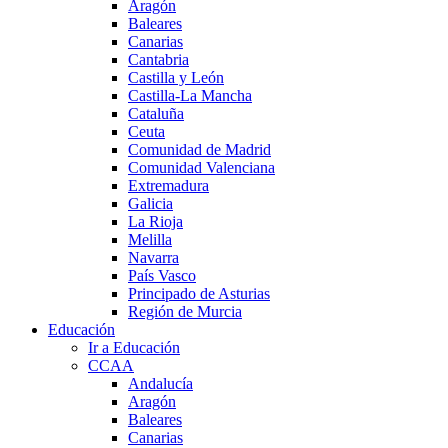
Aragón
Baleares
Canarias
Cantabria
Castilla y León
Castilla-La Mancha
Cataluña
Ceuta
Comunidad de Madrid
Comunidad Valenciana
Extremadura
Galicia
La Rioja
Melilla
Navarra
País Vasco
Principado de Asturias
Región de Murcia
Educación
Ir a Educación
CCAA
Andalucía
Aragón
Baleares
Canarias