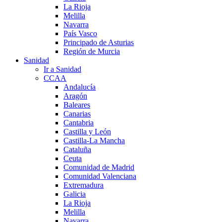
La Rioja
Melilla
Navarra
País Vasco
Principado de Asturias
Región de Murcia
Sanidad
Ir a Sanidad
CCAA
Andalucía
Aragón
Baleares
Canarias
Cantabria
Castilla y León
Castilla-La Mancha
Cataluña
Ceuta
Comunidad de Madrid
Comunidad Valenciana
Extremadura
Galicia
La Rioja
Melilla
Navarra