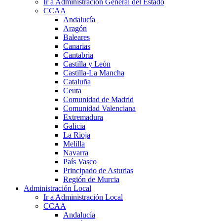
Ir a Administración General del Estado
CCAA
Andalucía
Aragón
Baleares
Canarias
Cantabria
Castilla y León
Castilla-La Mancha
Cataluña
Ceuta
Comunidad de Madrid
Comunidad Valenciana
Extremadura
Galicia
La Rioja
Melilla
Navarra
País Vasco
Principado de Asturias
Región de Murcia
Administración Local
Ir a Administración Local
CCAA
Andalucía