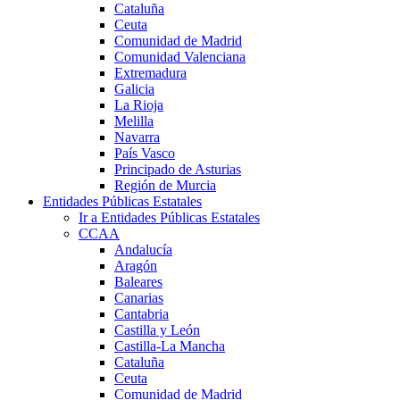
Cataluña
Ceuta
Comunidad de Madrid
Comunidad Valenciana
Extremadura
Galicia
La Rioja
Melilla
Navarra
País Vasco
Principado de Asturias
Región de Murcia
Entidades Públicas Estatales
Ir a Entidades Públicas Estatales
CCAA
Andalucía
Aragón
Baleares
Canarias
Cantabria
Castilla y León
Castilla-La Mancha
Cataluña
Ceuta
Comunidad de Madrid