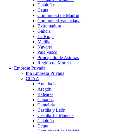
Cataluña
Ceuta
Comunidad de Madrid
Comunidad Valenciana
Extremadura
Galicia
La Rioja
Melilla
Navarra
País Vasco
Principado de Asturias
Región de Murcia
Empresa Privada
Ir a Empresa Privada
CCAA
Andalucía
Aragón
Baleares
Canarias
Cantabria
Castilla y León
Castilla-La Mancha
Cataluña
Ceuta