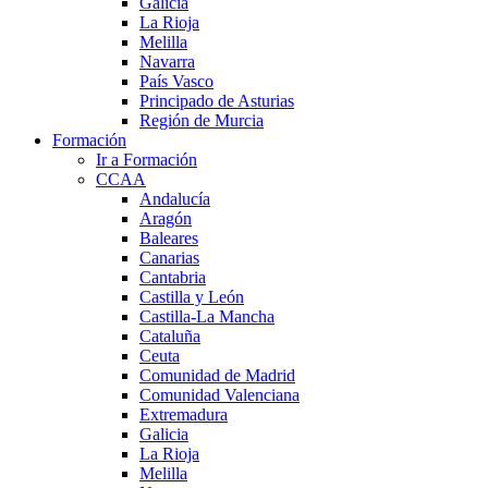
Galicia
La Rioja
Melilla
Navarra
País Vasco
Principado de Asturias
Región de Murcia
Formación
Ir a Formación
CCAA
Andalucía
Aragón
Baleares
Canarias
Cantabria
Castilla y León
Castilla-La Mancha
Cataluña
Ceuta
Comunidad de Madrid
Comunidad Valenciana
Extremadura
Galicia
La Rioja
Melilla