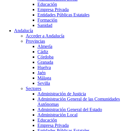
Educación
Empresa Privada
Entidades Públicas Estatales
Formación
Sanidad
Andalucía
Acceder a Andalucía
Provincias
Almería
Cádiz
Córdoba
Granada
Huelva
Jaén
Málaga
Sevilla
Sectores
Administración de Justicia
Administración General de las Comunidades
Autónomas
Administración General del Estado
Administración Local
Educación
Empresa Privada
Entidades Públicas Estatales