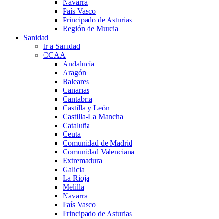
Navarra
País Vasco
Principado de Asturias
Región de Murcia
Sanidad
Ir a Sanidad
CCAA
Andalucía
Aragón
Baleares
Canarias
Cantabria
Castilla y León
Castilla-La Mancha
Cataluña
Ceuta
Comunidad de Madrid
Comunidad Valenciana
Extremadura
Galicia
La Rioja
Melilla
Navarra
País Vasco
Principado de Asturias