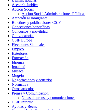
Últimas noticias
Asesoría Jurídica
Acción Social
Acción Social Administraciones Públicas
Atención al Inmigrante
Boletines y publicaciones CSIF
Concesiones honoríficas
Concursos y movilidad
Convocatorias
CSIF Europa
Elecciones Sindicales
Empleo
Exteriores
Formación
Idiomas
Igualdad
Muface
Mugeju
Negociaciones y acuerdos
Normativa
Otros artículos
Prensa y Comunicación
Notas de prensa y comunicaciones
CSIF Informa
Ayudas y Becas