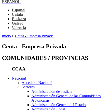
ESPAÑOL
Español
Català
Euskara
Galego
Valencià
Inicio
>
Ceuta - Empresa Privada
Ceuta - Empresa Privada
COMUNIDADES / PROVINCIAS
CCAA
Nacional
Acceder a Nacional
Sectores
Administración de Justicia
Administración General de las Comunidades
Autónomas
Administración General del Estado
Administración Local