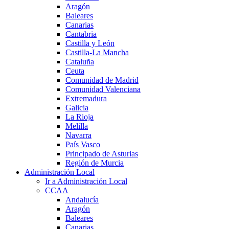
Aragón
Baleares
Canarias
Cantabria
Castilla y León
Castilla-La Mancha
Cataluña
Ceuta
Comunidad de Madrid
Comunidad Valenciana
Extremadura
Galicia
La Rioja
Melilla
Navarra
País Vasco
Principado de Asturias
Región de Murcia
Administración Local
Ir a Administración Local
CCAA
Andalucía
Aragón
Baleares
Canarias