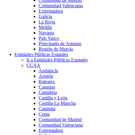
Comunidad de Madrid
Comunidad Valenciana
Extremadura
Galicia
La Rioja
Melilla
Navarra
País Vasco
Principado de Asturias
Región de Murcia
Entidades Públicas Estatales
Ir a Entidades Públicas Estatales
CCAA
Andalucía
Aragón
Baleares
Canarias
Cantabria
Castilla y León
Castilla-La Mancha
Cataluña
Ceuta
Comunidad de Madrid
Comunidad Valenciana
Extremadura