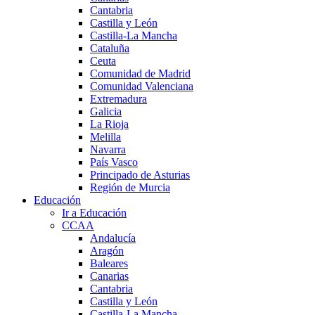
Cantabria
Castilla y León
Castilla-La Mancha
Cataluña
Ceuta
Comunidad de Madrid
Comunidad Valenciana
Extremadura
Galicia
La Rioja
Melilla
Navarra
País Vasco
Principado de Asturias
Región de Murcia
Educación
Ir a Educación
CCAA
Andalucía
Aragón
Baleares
Canarias
Cantabria
Castilla y León
Castilla-La Mancha