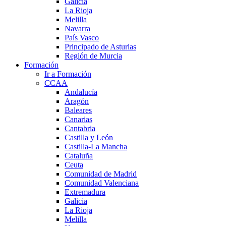
Galicia
La Rioja
Melilla
Navarra
País Vasco
Principado de Asturias
Región de Murcia
Formación
Ir a Formación
CCAA
Andalucía
Aragón
Baleares
Canarias
Cantabria
Castilla y León
Castilla-La Mancha
Cataluña
Ceuta
Comunidad de Madrid
Comunidad Valenciana
Extremadura
Galicia
La Rioja
Melilla