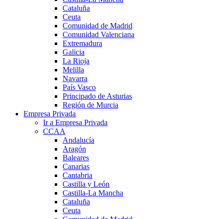
Cataluña
Ceuta
Comunidad de Madrid
Comunidad Valenciana
Extremadura
Galicia
La Rioja
Melilla
Navarra
País Vasco
Principado de Asturias
Región de Murcia
Empresa Privada
Ir a Empresa Privada
CCAA
Andalucía
Aragón
Baleares
Canarias
Cantabria
Castilla y León
Castilla-La Mancha
Cataluña
Ceuta