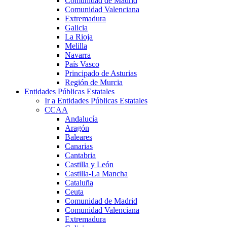
Comunidad de Madrid
Comunidad Valenciana
Extremadura
Galicia
La Rioja
Melilla
Navarra
País Vasco
Principado de Asturias
Región de Murcia
Entidades Públicas Estatales
Ir a Entidades Públicas Estatales
CCAA
Andalucía
Aragón
Baleares
Canarias
Cantabria
Castilla y León
Castilla-La Mancha
Cataluña
Ceuta
Comunidad de Madrid
Comunidad Valenciana
Extremadura