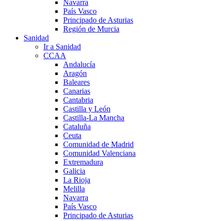
Navarra
País Vasco
Principado de Asturias
Región de Murcia
Sanidad
Ir a Sanidad
CCAA
Andalucía
Aragón
Baleares
Canarias
Cantabria
Castilla y León
Castilla-La Mancha
Cataluña
Ceuta
Comunidad de Madrid
Comunidad Valenciana
Extremadura
Galicia
La Rioja
Melilla
Navarra
País Vasco
Principado de Asturias