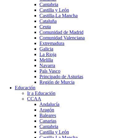
Cantabria
Castilla y León
Castilla-La Mancha
Cataluña
Ceuta
Comunidad de Madrid
Comunidad Valenciana
Extremadura
Galicia
La Rioja
Melilla
Navarra
País Vasco
Principado de Asturias
Región de Murcia
Educación
Ir a Educación
CCAA
Andalucía
Aragón
Baleares
Canarias
Cantabria
Castilla y León
Castilla-La Mancha