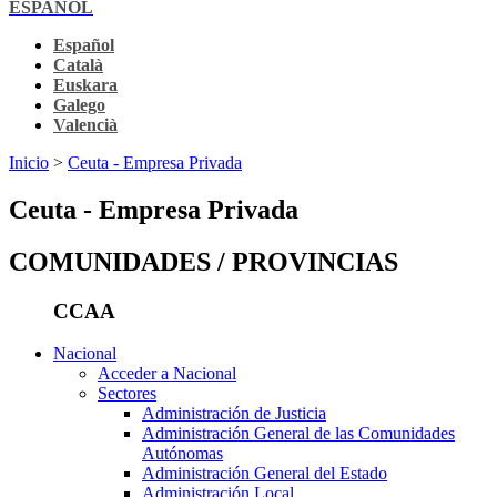
ESPAÑOL
Español
Català
Euskara
Galego
Valencià
Inicio
>
Ceuta - Empresa Privada
Ceuta - Empresa Privada
COMUNIDADES / PROVINCIAS
CCAA
Nacional
Acceder a Nacional
Sectores
Administración de Justicia
Administración General de las Comunidades
Autónomas
Administración General del Estado
Administración Local