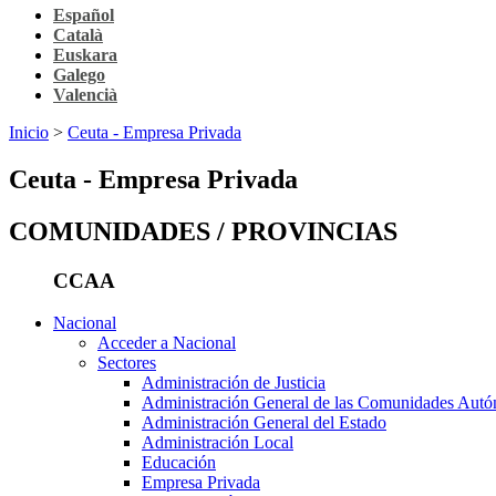
Español
Català
Euskara
Galego
Valencià
Inicio
>
Ceuta - Empresa Privada
Ceuta - Empresa Privada
COMUNIDADES / PROVINCIAS
CCAA
Nacional
Acceder a Nacional
Sectores
Administración de Justicia
Administración General de las Comunidades Aut
Administración General del Estado
Administración Local
Educación
Empresa Privada