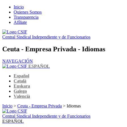
Inicio
Quienes Somos
Transparencia
Afíliate
Central Sindical Independiente y de Funcionarios
Ceuta - Empresa Privada - Idiomas
NAVEGACIÓN
ESPAÑOL
Español
Català
Euskara
Galego
Valencià
Inicio
>
Ceuta - Empresa Privada
> Idiomas
Central Sindical Independiente y de Funcionarios
ESPAÑOL