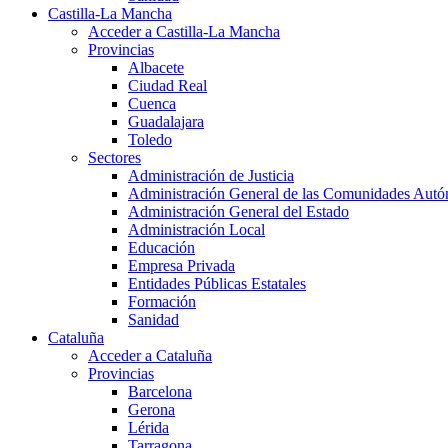
Castilla-La Mancha
Acceder a Castilla-La Mancha
Provincias
Albacete
Ciudad Real
Cuenca
Guadalajara
Toledo
Sectores
Administración de Justicia
Administración General de las Comunidades Aut
Administración General del Estado
Administración Local
Educación
Empresa Privada
Entidades Públicas Estatales
Formación
Sanidad
Cataluña
Acceder a Cataluña
Provincias
Barcelona
Gerona
Lérida
Tarragona