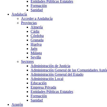
Entidades Públicas Estatales
Formación
Sanidad
Andalucía
Acceder a Andalucía
Provincias
Almería
Cádiz
Córdoba
Granada
Huelva
Jaén
Málaga
Sevilla
Sectores
Administración de Justicia
Administración General de las Comunidades Aut
Administración General del Estado
Administración Local
Educación
Empresa Privada
Entidades Públicas Estatales
Formación
Sanidad
Aragón