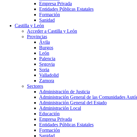
Empresa Privada
Entidades Públicas Estatales
Formación
Sanidad
Castilla y León
Acceder a Castilla y León
Provincias
Ávila
Burgos
León
Palencia
Segovia
Soria
Valladolid
Zamora
Sectores
Administración de Justicia
Administración General de las Comunidades Aut
Administración General del Estado
Administración Local
Educación
Empresa Privada
Entidades Públicas Estatales
Formación
Sanidad