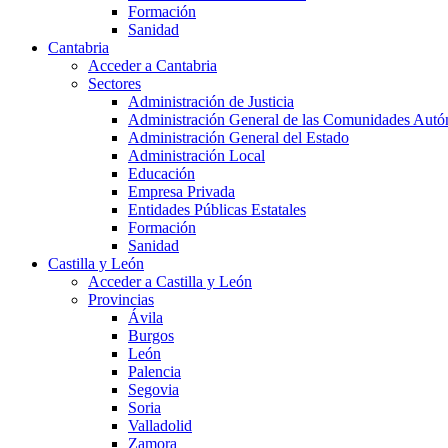
Formación
Sanidad
Cantabria
Acceder a Cantabria
Sectores
Administración de Justicia
Administración General de las Comunidades Aut
Administración General del Estado
Administración Local
Educación
Empresa Privada
Entidades Públicas Estatales
Formación
Sanidad
Castilla y León
Acceder a Castilla y León
Provincias
Ávila
Burgos
León
Palencia
Segovia
Soria
Valladolid
Zamora