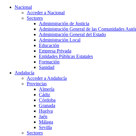
Nacional
Acceder a Nacional
Sectores
Administración de Justicia
Administración General de las Comunidades Aut
Administración General del Estado
Administración Local
Educación
Empresa Privada
Entidades Públicas Estatales
Formación
Sanidad
Andalucía
Acceder a Andalucía
Provincias
Almería
Cádiz
Córdoba
Granada
Huelva
Jaén
Málaga
Sevilla
Sectores