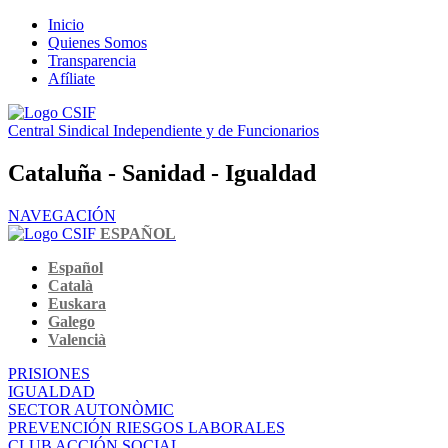
Inicio
Quienes Somos
Transparencia
Afíliate
Central Sindical Independiente y de Funcionarios
Cataluña - Sanidad - Igualdad
NAVEGACIÓN
ESPAÑOL
Español
Català
Euskara
Galego
Valencià
PRISIONES
IGUALDAD
SECTOR AUTONÒMIC
PREVENCIÓN RIESGOS LABORALES
CLUB ACCIÓN SOCIAL