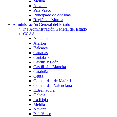
Melilla
Navarra
País Vasco
Principado de Asturias
Región de Murcia
Administración General del Estado
Ir a Administración General del Estado
CCAA
Andalucía
Aragón
Baleares
Canarias
Cantabria
Castilla y León
Castilla-La Mancha
Cataluña
Ceuta
Comunidad de Madrid
Comunidad Valenciana
Extremadura
Galicia
La Rioja
Melilla
Navarra
País Vasco