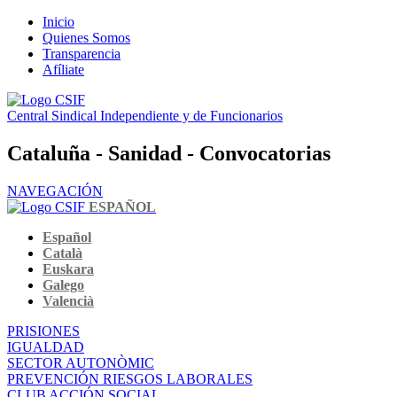
Inicio
Quienes Somos
Transparencia
Afíliate
Central Sindical Independiente y de Funcionarios
Cataluña - Sanidad - Convocatorias
NAVEGACIÓN
ESPAÑOL
Español
Català
Euskara
Galego
Valencià
PRISIONES
IGUALDAD
SECTOR AUTONÒMIC
PREVENCIÓN RIESGOS LABORALES
CLUB ACCIÓN SOCIAL