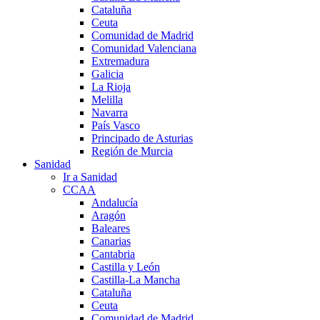
Cataluña
Ceuta
Comunidad de Madrid
Comunidad Valenciana
Extremadura
Galicia
La Rioja
Melilla
Navarra
País Vasco
Principado de Asturias
Región de Murcia
Sanidad
Ir a Sanidad
CCAA
Andalucía
Aragón
Baleares
Canarias
Cantabria
Castilla y León
Castilla-La Mancha
Cataluña
Ceuta
Comunidad de Madrid