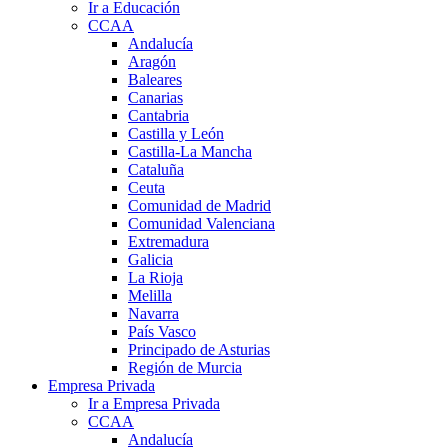
Ir a Educación
CCAA
Andalucía
Aragón
Baleares
Canarias
Cantabria
Castilla y León
Castilla-La Mancha
Cataluña
Ceuta
Comunidad de Madrid
Comunidad Valenciana
Extremadura
Galicia
La Rioja
Melilla
Navarra
País Vasco
Principado de Asturias
Región de Murcia
Empresa Privada
Ir a Empresa Privada
CCAA
Andalucía