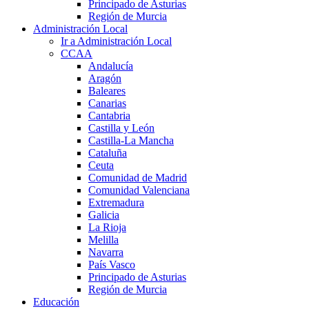
Principado de Asturias
Región de Murcia
Administración Local
Ir a Administración Local
CCAA
Andalucía
Aragón
Baleares
Canarias
Cantabria
Castilla y León
Castilla-La Mancha
Cataluña
Ceuta
Comunidad de Madrid
Comunidad Valenciana
Extremadura
Galicia
La Rioja
Melilla
Navarra
País Vasco
Principado de Asturias
Región de Murcia
Educación