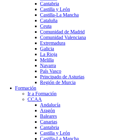
Cantabria
Castilla y León
Castilla-La Mancha
Cataluña
Ceuta
Comunidad de Madrid
Comunidad Valenciana
Extremadura
Galicia
La Rioja
Melilla
Navarra
País Vasco
Principado de Asturias
Región de Murcia
Formación
Ir a Formación
CCAA
Andalucía
Aragón
Baleares
Canarias
Cantabria
Castilla y León
Castilla-La Mancha