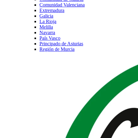
Comunidad Valenciana
Extremadura
Galicia
La Rioja
Melilla
Navarra
País Vasco
Principado de Asturias
Región de Murcia