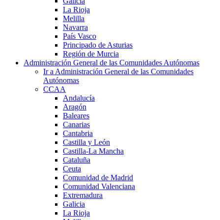
Galicia
La Rioja
Melilla
Navarra
País Vasco
Principado de Asturias
Región de Murcia
Administración General de las Comunidades Autónomas
Ir a Administración General de las Comunidades
Autónomas
CCAA
Andalucía
Aragón
Baleares
Canarias
Cantabria
Castilla y León
Castilla-La Mancha
Cataluña
Ceuta
Comunidad de Madrid
Comunidad Valenciana
Extremadura
Galicia
La Rioja