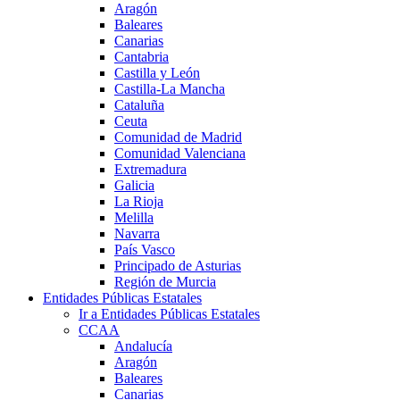
Aragón
Baleares
Canarias
Cantabria
Castilla y León
Castilla-La Mancha
Cataluña
Ceuta
Comunidad de Madrid
Comunidad Valenciana
Extremadura
Galicia
La Rioja
Melilla
Navarra
País Vasco
Principado de Asturias
Región de Murcia
Entidades Públicas Estatales
Ir a Entidades Públicas Estatales
CCAA
Andalucía
Aragón
Baleares
Canarias