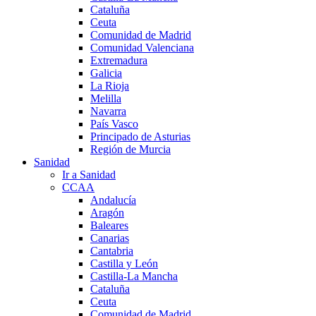
Cataluña
Ceuta
Comunidad de Madrid
Comunidad Valenciana
Extremadura
Galicia
La Rioja
Melilla
Navarra
País Vasco
Principado de Asturias
Región de Murcia
Sanidad
Ir a Sanidad
CCAA
Andalucía
Aragón
Baleares
Canarias
Cantabria
Castilla y León
Castilla-La Mancha
Cataluña
Ceuta
Comunidad de Madrid