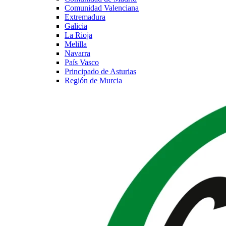
Comunidad Valenciana
Extremadura
Galicia
La Rioja
Melilla
Navarra
País Vasco
Principado de Asturias
Región de Murcia