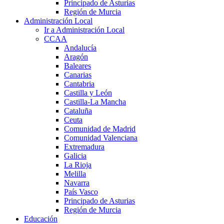
Principado de Asturias
Región de Murcia
Administración Local
Ir a Administración Local
CCAA
Andalucía
Aragón
Baleares
Canarias
Cantabria
Castilla y León
Castilla-La Mancha
Cataluña
Ceuta
Comunidad de Madrid
Comunidad Valenciana
Extremadura
Galicia
La Rioja
Melilla
Navarra
País Vasco
Principado de Asturias
Región de Murcia
Educación