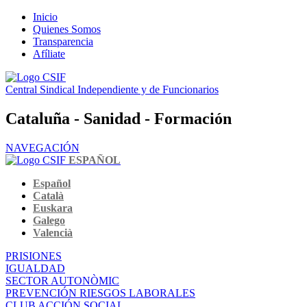
Inicio
Quienes Somos
Transparencia
Afíliate
Central Sindical Independiente y de Funcionarios
Cataluña - Sanidad - Formación
NAVEGACIÓN
ESPAÑOL
Español
Català
Euskara
Galego
Valencià
PRISIONES
IGUALDAD
SECTOR AUTONÒMIC
PREVENCIÓN RIESGOS LABORALES
CLUB ACCIÓN SOCIAL