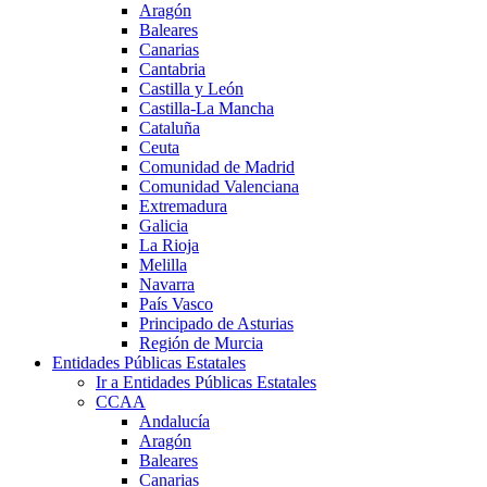
Aragón
Baleares
Canarias
Cantabria
Castilla y León
Castilla-La Mancha
Cataluña
Ceuta
Comunidad de Madrid
Comunidad Valenciana
Extremadura
Galicia
La Rioja
Melilla
Navarra
País Vasco
Principado de Asturias
Región de Murcia
Entidades Públicas Estatales
Ir a Entidades Públicas Estatales
CCAA
Andalucía
Aragón
Baleares
Canarias