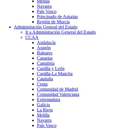
Melilla
Navarra
País Vasco
Principado de Asturias
Región de Murcia
Administración General del Estado
Ir a Administración General del Estado
CCAA
Andalucía
Aragón
Baleares
Canarias
Cantabria
Castilla y León
Castilla-La Mancha
Cataluña
Ceuta
Comunidad de Madrid
Comunidad Valenciana
Extremadura
Galicia
La Rioja
Melilla
Navarra
País Vasco