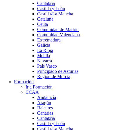
Cantabria
Castilla y León
Castilla-La Mancha
Cataluña
Ceuta
Comunidad de Madrid
Comunidad Valenciana
Extremadura
Galicia
La Rioja
Melilla
Navarra
País Vasco
Principado de Asturias
Región de Murcia
Formación
Ir a Formación
CCAA
Andalucía
Aragón
Baleares
Canarias
Cantabria
Castilla y León
Castilla-La Mancha