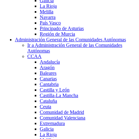
Galicia
La Rioja
Melilla
Navarra
País Vasco
Principado de Asturias
Región de Murcia
Administración General de las Comunidades Autónomas
Ir a Administración General de las Comunidades
Autónomas
CCAA
Andalucía
Aragón
Baleares
Canarias
Cantabria
Castilla y León
Castilla-La Mancha
Cataluña
Ceuta
Comunidad de Madrid
Comunidad Valenciana
Extremadura
Galicia
La Rioja