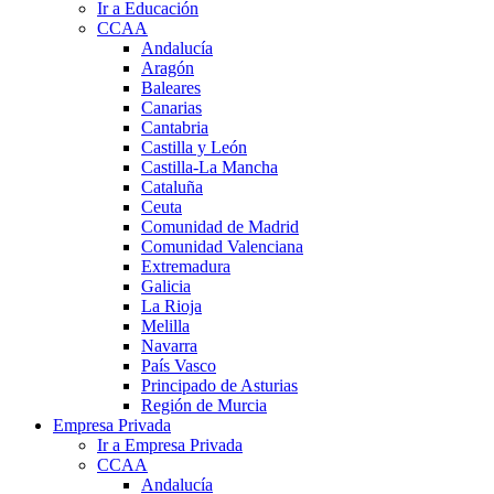
Ir a Educación
CCAA
Andalucía
Aragón
Baleares
Canarias
Cantabria
Castilla y León
Castilla-La Mancha
Cataluña
Ceuta
Comunidad de Madrid
Comunidad Valenciana
Extremadura
Galicia
La Rioja
Melilla
Navarra
País Vasco
Principado de Asturias
Región de Murcia
Empresa Privada
Ir a Empresa Privada
CCAA
Andalucía