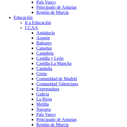
País Vasco
Principado de Asturias
Región de Murcia
Educación
Ir a Educación
CCAA
Andalucía
Aragón
Baleares
Canarias
Cantabria
Castilla y León
Castilla-La Mancha
Cataluña
Ceuta
Comunidad de Madrid
Comunidad Valenciana
Extremadura
Galicia
La Rioja
Melilla
Navarra
País Vasco
Principado de Asturias
Región de Murcia