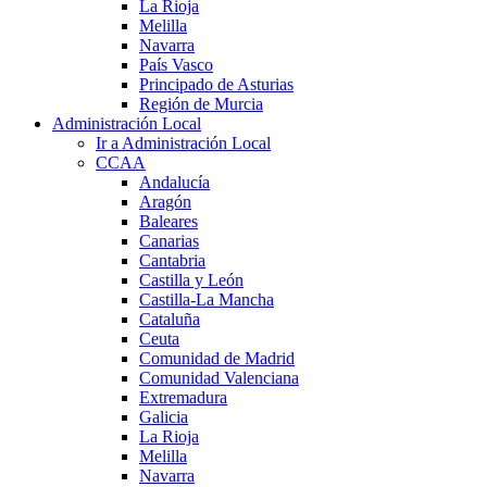
La Rioja
Melilla
Navarra
País Vasco
Principado de Asturias
Región de Murcia
Administración Local
Ir a Administración Local
CCAA
Andalucía
Aragón
Baleares
Canarias
Cantabria
Castilla y León
Castilla-La Mancha
Cataluña
Ceuta
Comunidad de Madrid
Comunidad Valenciana
Extremadura
Galicia
La Rioja
Melilla
Navarra