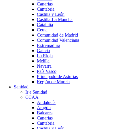
Canarias
Cantabria
Castilla y León
Castilla-La Mancha
Cataluña
Ceuta
Comunidad de Madrid
Comunidad Valenciana
Extremadura
Galicia
La Rioja
Melilla
Navarra
País Vasco
Principado de Asturias
Región de Murcia
Sanidad
Ir a Sanidad
CCAA
Andalucía
Aragón
Baleares
Canarias
Cantabria
Castilla y León