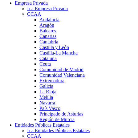
Empresa Privada
Ir a Empresa Privada
CCAA
Andalucía
Aragón
Baleares
Canarias
Cantabria
Castilla y León
Castilla-La Mancha
Cataluña
Ceuta
Comunidad de Madrid
Comunidad Valenciana
Extremadura
Galicia
La Rioja
Melilla
Navarra
País Vasco
Principado de Asturias
Región de Murcia
Entidades Públicas Estatales
Ir a Entidades Públicas Estatales
CCAA