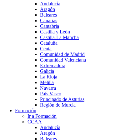
Andalucía
Aragón
Baleares
Canarias
Cantabria
Castilla y León
Castilla-La Mancha
Cataluña
Ceuta
Comunidad de Madrid
Comunidad Valenciana
Extremadura
Galicia
La Rioja
Melilla
Navarra
País Vasco
Principado de Asturias
Región de Murcia
Formación
Ir a Formación
CCAA
Andalucía
Aragón
Baleares