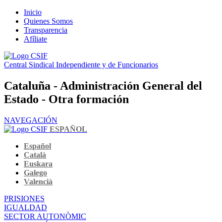
Inicio
Quienes Somos
Transparencia
Afíliate
Central Sindical Independiente y de Funcionarios
Cataluña - Administración General del
Estado - Otra formación
NAVEGACIÓN
ESPAÑOL
Español
Català
Euskara
Galego
Valencià
PRISIONES
IGUALDAD
SECTOR AUTONÒMIC