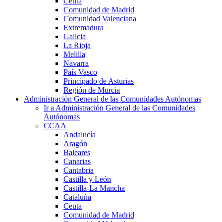
Ceuta
Comunidad de Madrid
Comunidad Valenciana
Extremadura
Galicia
La Rioja
Melilla
Navarra
País Vasco
Principado de Asturias
Región de Murcia
Administración General de las Comunidades Autónomas
Ir a Administración General de las Comunidades
Autónomas
CCAA
Andalucía
Aragón
Baleares
Canarias
Cantabria
Castilla y León
Castilla-La Mancha
Cataluña
Ceuta
Comunidad de Madrid