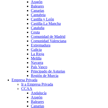
Aragón
Baleares
Canarias
Cantabria
Castilla y León
Castilla-La Mancha
Cataluña
Ceuta
Comunidad de Madrid
Comunidad Valenciana
Extremadura
Galicia
La Rioja
Melilla
Navarra
País Vasco
Principado de Asturias
Región de Murcia
Empresa Privada
Ir a Empresa Privada
CCAA
Andalucía
Aragón
Baleares
Canarias