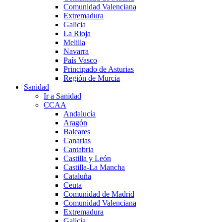
Comunidad Valenciana
Extremadura
Galicia
La Rioja
Melilla
Navarra
País Vasco
Principado de Asturias
Región de Murcia
Sanidad
Ir a Sanidad
CCAA
Andalucía
Aragón
Baleares
Canarias
Cantabria
Castilla y León
Castilla-La Mancha
Cataluña
Ceuta
Comunidad de Madrid
Comunidad Valenciana
Extremadura
Galicia