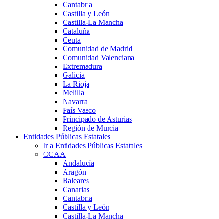
Cantabria
Castilla y León
Castilla-La Mancha
Cataluña
Ceuta
Comunidad de Madrid
Comunidad Valenciana
Extremadura
Galicia
La Rioja
Melilla
Navarra
País Vasco
Principado de Asturias
Región de Murcia
Entidades Públicas Estatales
Ir a Entidades Públicas Estatales
CCAA
Andalucía
Aragón
Baleares
Canarias
Cantabria
Castilla y León
Castilla-La Mancha