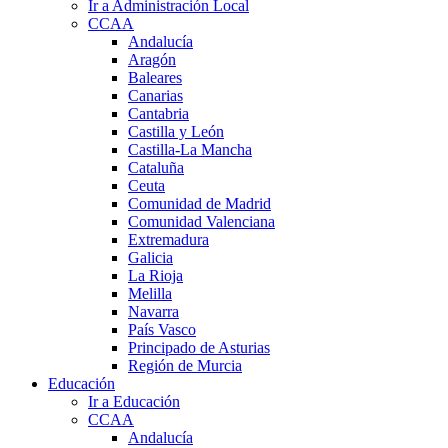
Ir a Administración Local
CCAA
Andalucía
Aragón
Baleares
Canarias
Cantabria
Castilla y León
Castilla-La Mancha
Cataluña
Ceuta
Comunidad de Madrid
Comunidad Valenciana
Extremadura
Galicia
La Rioja
Melilla
Navarra
País Vasco
Principado de Asturias
Región de Murcia
Educación
Ir a Educación
CCAA
Andalucía