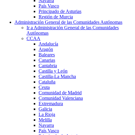
Navarra
País Vasco
Principado de Asturias
Región de Murcia
Administración General de las Comunidades Autónomas
Ir a Administración General de las Comunidades
Autónomas
CCAA
Andalucía
Aragón
Baleares
Canarias
Cantabria
Castilla y León
Castilla-La Mancha
Cataluña
Ceuta
Comunidad de Madrid
Comunidad Valenciana
Extremadura
Galicia
La Rioja
Melilla
Navarra
País Vasco