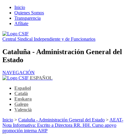
Inicio
Quienes Somos
Transparencia
Afíliate
Central Sindical Independiente y de Funcionarios
Cataluña - Administración General del
Estado
NAVEGACIÓN
ESPAÑOL
Español
Català
Euskara
Galego
Valencià
Inicio
>
Cataluña - Administración General del Estado
>
AEAT-
Nota Informativa: Escrito a Directora RR. HH. Curso apoyo
promoción interna AHP