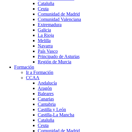
Cataluña
Ceuta
Comunidad de Madrid
Comunidad Valenciana
Extremadura
Galicia
La Rioja
Melilla
Navarra
País Vasco
Principado de Asturias
Región de Murcia
Formación
Ir a Formación
CCAA
Andalucía
Aragón
Baleares
Canarias
Cantabria
Castilla y León
Castilla-La Mancha
Cataluña
Ceuta
Comunidad de Madrid