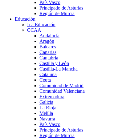
País Vasco
Principado de Asturias
Región de Murcia
Educación
Ir a Educación
CCAA
Andalucía
Aragón
Baleares
Canarias
Cantabria
Castilla y León
Castilla-La Mancha
Cataluña
Ceuta
Comunidad de Madrid
Comunidad Valenciana
Extremadura
Galicia
La Rioja
Melilla
Navarra
País Vasco
Principado de Asturias
Región de Murcia