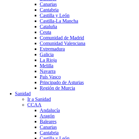
Canarias
Cantabria
Castilla y León
Castilla-La Mancha
Cataluña
Ceuta
Comunidad de Madrid
Comunidad Valenciana
Extremadura
Galicia
La Rioja
Melilla
Navarra
País Vasco
Principado de Asturias
Región de Murcia
Sanidad
Ir a Sanidad
CCAA
Andalucía
Aragón
Baleares
Canarias
Cantabria
Castilla y León