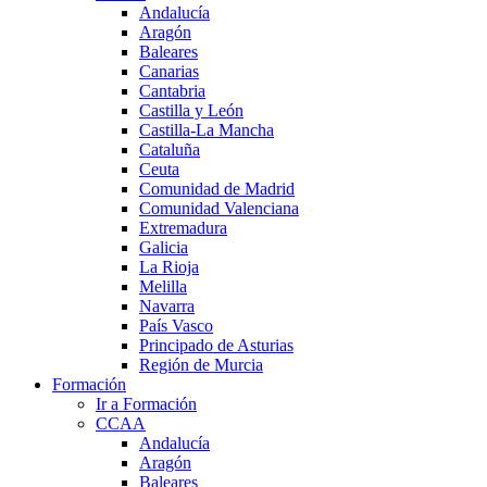
Andalucía
Aragón
Baleares
Canarias
Cantabria
Castilla y León
Castilla-La Mancha
Cataluña
Ceuta
Comunidad de Madrid
Comunidad Valenciana
Extremadura
Galicia
La Rioja
Melilla
Navarra
País Vasco
Principado de Asturias
Región de Murcia
Formación
Ir a Formación
CCAA
Andalucía
Aragón
Baleares