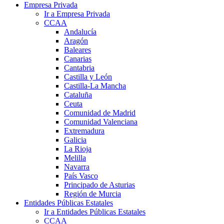
Empresa Privada
Ir a Empresa Privada
CCAA
Andalucía
Aragón
Baleares
Canarias
Cantabria
Castilla y León
Castilla-La Mancha
Cataluña
Ceuta
Comunidad de Madrid
Comunidad Valenciana
Extremadura
Galicia
La Rioja
Melilla
Navarra
País Vasco
Principado de Asturias
Región de Murcia
Entidades Públicas Estatales
Ir a Entidades Públicas Estatales
CCAA