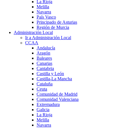
La Rioja
Melilla
Navarra
País Vasco
Principado de Asturias
Región de Murcia
Administración Local
Ir a Administración Local
CCAA
Andalucía
Aragón
Baleares
Canarias
Cantabria
Castilla y León
Castilla-La Mancha
Cataluña
Ceuta
Comunidad de Madrid
Comunidad Valenciana
Extremadura
Galicia
La Rioja
Melilla
Navarra