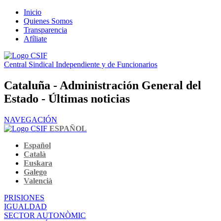
Inicio
Quienes Somos
Transparencia
Afíliate
Central Sindical Independiente y de Funcionarios
Cataluña - Administración General del
Estado - Últimas noticias
NAVEGACIÓN
ESPAÑOL
Español
Català
Euskara
Galego
Valencià
PRISIONES
IGUALDAD
SECTOR AUTONÒMIC