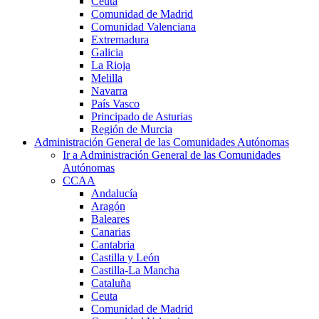
Ceuta
Comunidad de Madrid
Comunidad Valenciana
Extremadura
Galicia
La Rioja
Melilla
Navarra
País Vasco
Principado de Asturias
Región de Murcia
Administración General de las Comunidades Autónomas
Ir a Administración General de las Comunidades
Autónomas
CCAA
Andalucía
Aragón
Baleares
Canarias
Cantabria
Castilla y León
Castilla-La Mancha
Cataluña
Ceuta
Comunidad de Madrid