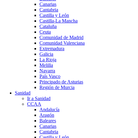
Canarias
Cantabria
Castilla y León
Castilla-La Mancha
Cataluña
Ceuta
Comunidad de Madrid
Comunidad Valenciana
Extremadura
Galicia
La Rioja
Melilla
Navarra
País Vasco
Principado de Asturias
Región de Murcia
Sanidad
Ir a Sanidad
CCAA
Andalucía
Aragón
Baleares
Canarias
Cantabria
Castilla y León