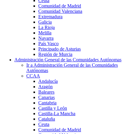
Ceuta
Comunidad de Madrid
Comunidad Valenciana
Extremadura
Galicia
La Rioja
Melilla
Navarra
País Vasco
Principado de Asturias
Región de Murcia
Administración General de las Comunidades Autónomas
Ir a Administración General de las Comunidades
Autónomas
CCAA
Andalucía
Aragón
Baleares
Canarias
Cantabria
Castilla y León
Castilla-La Mancha
Cataluña
Ceuta
Comunidad de Madrid