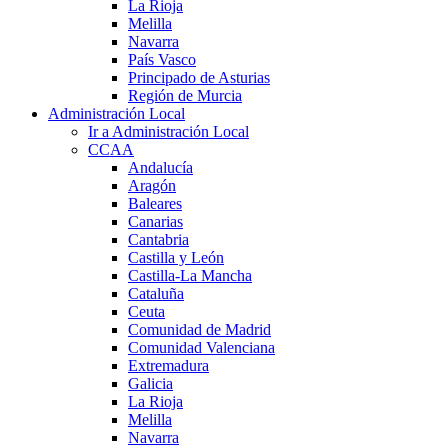
La Rioja
Melilla
Navarra
País Vasco
Principado de Asturias
Región de Murcia
Administración Local
Ir a Administración Local
CCAA
Andalucía
Aragón
Baleares
Canarias
Cantabria
Castilla y León
Castilla-La Mancha
Cataluña
Ceuta
Comunidad de Madrid
Comunidad Valenciana
Extremadura
Galicia
La Rioja
Melilla
Navarra