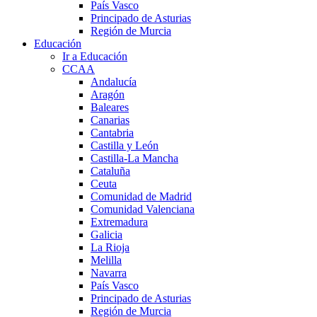
País Vasco
Principado de Asturias
Región de Murcia
Educación
Ir a Educación
CCAA
Andalucía
Aragón
Baleares
Canarias
Cantabria
Castilla y León
Castilla-La Mancha
Cataluña
Ceuta
Comunidad de Madrid
Comunidad Valenciana
Extremadura
Galicia
La Rioja
Melilla
Navarra
País Vasco
Principado de Asturias
Región de Murcia