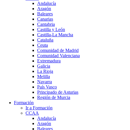
Andalucía
Aragón
Baleares
Canarias
Cantabria
Castilla y León
Castilla-La Mancha
Cataluña
Ceuta
Comunidad de Madrid
Comunidad Valenciana
Extremadura
Galicia
La Rioja
Melilla
Navarra
País Vasco
Principado de Asturias
Región de Murcia
Formación
Ir a Formación
CCAA
Andalucía
Aragón
Baleares