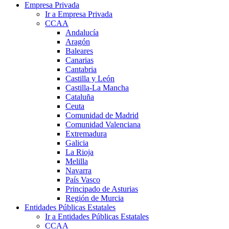
Empresa Privada
Ir a Empresa Privada
CCAA
Andalucía
Aragón
Baleares
Canarias
Cantabria
Castilla y León
Castilla-La Mancha
Cataluña
Ceuta
Comunidad de Madrid
Comunidad Valenciana
Extremadura
Galicia
La Rioja
Melilla
Navarra
País Vasco
Principado de Asturias
Región de Murcia
Entidades Públicas Estatales
Ir a Entidades Públicas Estatales
CCAA