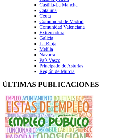
Castilla-La Mancha
Cataluña
Ceuta
Comunidad de Madrid
Comunidad Valenciana
Extremadura
Galicia
La Rioja
Melilla
Navarra
País Vasco
Principado de Asturias
Región de Murcia
ÚLTIMAS PUBLICACIONES