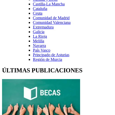
Castilla-La Mancha
Cataluña
Ceuta
Comunidad de Madrid
Comunidad Valenciana
Extremadura
Galicia
La Rioja
Melilla
Navarra
País Vasco
Principado de Asturias
Región de Murcia
ÚLTIMAS PUBLICACIONES