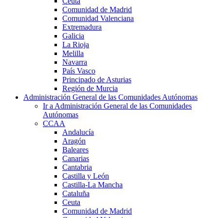
Ceuta
Comunidad de Madrid
Comunidad Valenciana
Extremadura
Galicia
La Rioja
Melilla
Navarra
País Vasco
Principado de Asturias
Región de Murcia
Administración General de las Comunidades Autónomas
Ir a Administración General de las Comunidades
Autónomas
CCAA
Andalucía
Aragón
Baleares
Canarias
Cantabria
Castilla y León
Castilla-La Mancha
Cataluña
Ceuta
Comunidad de Madrid