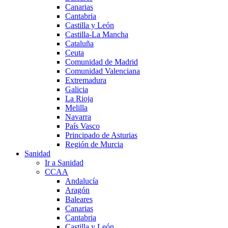
Canarias
Cantabria
Castilla y León
Castilla-La Mancha
Cataluña
Ceuta
Comunidad de Madrid
Comunidad Valenciana
Extremadura
Galicia
La Rioja
Melilla
Navarra
País Vasco
Principado de Asturias
Región de Murcia
Sanidad
Ir a Sanidad
CCAA
Andalucía
Aragón
Baleares
Canarias
Cantabria
Castilla y León