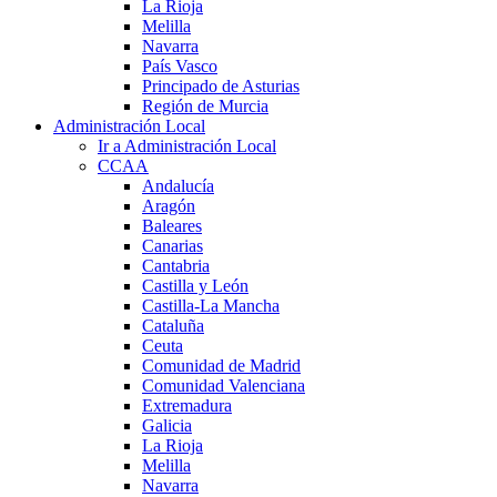
La Rioja
Melilla
Navarra
País Vasco
Principado de Asturias
Región de Murcia
Administración Local
Ir a Administración Local
CCAA
Andalucía
Aragón
Baleares
Canarias
Cantabria
Castilla y León
Castilla-La Mancha
Cataluña
Ceuta
Comunidad de Madrid
Comunidad Valenciana
Extremadura
Galicia
La Rioja
Melilla
Navarra