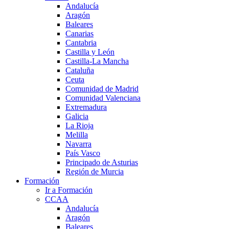
Andalucía
Aragón
Baleares
Canarias
Cantabria
Castilla y León
Castilla-La Mancha
Cataluña
Ceuta
Comunidad de Madrid
Comunidad Valenciana
Extremadura
Galicia
La Rioja
Melilla
Navarra
País Vasco
Principado de Asturias
Región de Murcia
Formación
Ir a Formación
CCAA
Andalucía
Aragón
Baleares