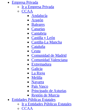
Empresa Privada
Ir a Empresa Privada
CCAA
Andalucía
Aragón
Baleares
Canarias
Cantabria
Castilla y León
Castilla-La Mancha
Cataluña
Ceuta
Comunidad de Madrid
Comunidad Valenciana
Extremadura
Galicia
La Rioja
Melilla
Navarra
País Vasco
Principado de Asturias
Región de Murcia
Entidades Públicas Estatales
Ir a Entidades Públicas Estatales
CCAA