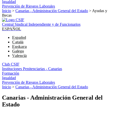
Igualdad
Prevención de Riesgos Laborales
Inicio
>
Canarias - Administración General del Estado
> Ayudas y
Becas
Central Sindical Independiente y de Funcionarios
ESPAÑOL
Español
Català
Euskara
Galego
Valencià
Club CSIF
Instituciones Penitenciarias - Canarias
Formación
Igualdad
Prevención de Riesgos Laborales
Inicio
>
Canarias - Administración General del Estado
Canarias - Administración General del
Estado