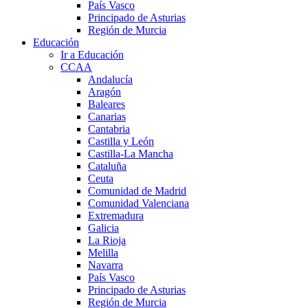
País Vasco
Principado de Asturias
Región de Murcia
Educación
Ir a Educación
CCAA
Andalucía
Aragón
Baleares
Canarias
Cantabria
Castilla y León
Castilla-La Mancha
Cataluña
Ceuta
Comunidad de Madrid
Comunidad Valenciana
Extremadura
Galicia
La Rioja
Melilla
Navarra
País Vasco
Principado de Asturias
Región de Murcia