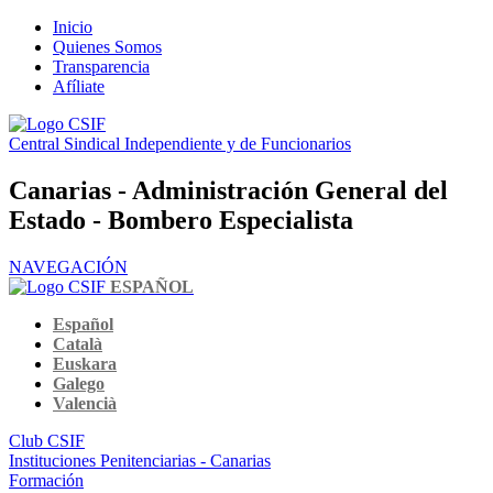
Inicio
Quienes Somos
Transparencia
Afíliate
Central Sindical Independiente y de Funcionarios
Canarias - Administración General del
Estado - Bombero Especialista
NAVEGACIÓN
ESPAÑOL
Español
Català
Euskara
Galego
Valencià
Club CSIF
Instituciones Penitenciarias - Canarias
Formación