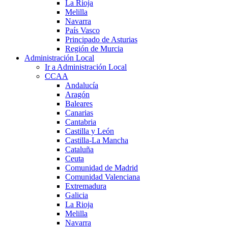
La Rioja
Melilla
Navarra
País Vasco
Principado de Asturias
Región de Murcia
Administración Local
Ir a Administración Local
CCAA
Andalucía
Aragón
Baleares
Canarias
Cantabria
Castilla y León
Castilla-La Mancha
Cataluña
Ceuta
Comunidad de Madrid
Comunidad Valenciana
Extremadura
Galicia
La Rioja
Melilla
Navarra