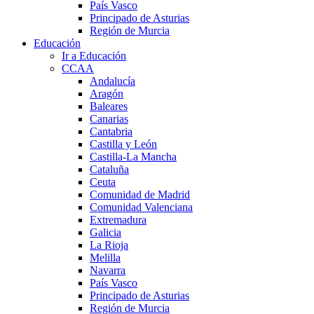
País Vasco
Principado de Asturias
Región de Murcia
Educación
Ir a Educación
CCAA
Andalucía
Aragón
Baleares
Canarias
Cantabria
Castilla y León
Castilla-La Mancha
Cataluña
Ceuta
Comunidad de Madrid
Comunidad Valenciana
Extremadura
Galicia
La Rioja
Melilla
Navarra
País Vasco
Principado de Asturias
Región de Murcia