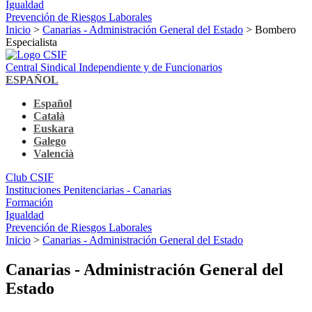
Igualdad
Prevención de Riesgos Laborales
Inicio
>
Canarias - Administración General del Estado
> Bombero
Especialista
Central Sindical Independiente y de Funcionarios
ESPAÑOL
Español
Català
Euskara
Galego
Valencià
Club CSIF
Instituciones Penitenciarias - Canarias
Formación
Igualdad
Prevención de Riesgos Laborales
Inicio
>
Canarias - Administración General del Estado
Canarias - Administración General del
Estado