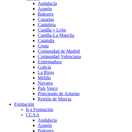
Andalucía
Aragón
Baleares
Canarias
Cantabria
Castilla y León
Castilla-La Mancha
Cataluña
Ceuta
Comunidad de Madrid
Comunidad Valenciana
Extremadura
Galicia
La Rioja
Melilla
Navarra
País Vasco
Principado de Asturias
Región de Murcia
Formación
Ir a Formación
CCAA
Andalucía
Aragón
Baleares