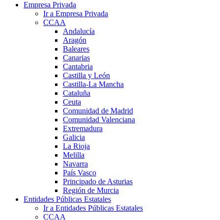
Empresa Privada
Ir a Empresa Privada
CCAA
Andalucía
Aragón
Baleares
Canarias
Cantabria
Castilla y León
Castilla-La Mancha
Cataluña
Ceuta
Comunidad de Madrid
Comunidad Valenciana
Extremadura
Galicia
La Rioja
Melilla
Navarra
País Vasco
Principado de Asturias
Región de Murcia
Entidades Públicas Estatales
Ir a Entidades Públicas Estatales
CCAA