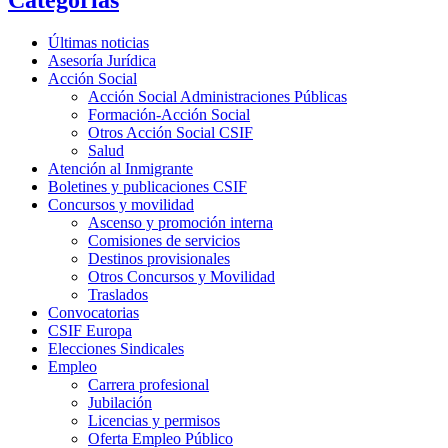
Categorías
Últimas noticias
Asesoría Jurídica
Acción Social
Acción Social Administraciones Públicas
Formación-Acción Social
Otros Acción Social CSIF
Salud
Atención al Inmigrante
Boletines y publicaciones CSIF
Concursos y movilidad
Ascenso y promoción interna
Comisiones de servicios
Destinos provisionales
Otros Concursos y Movilidad
Traslados
Convocatorias
CSIF Europa
Elecciones Sindicales
Empleo
Carrera profesional
Jubilación
Licencias y permisos
Oferta Empleo Público