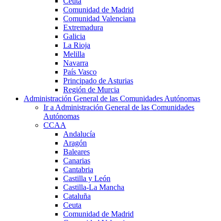
Ceuta
Comunidad de Madrid
Comunidad Valenciana
Extremadura
Galicia
La Rioja
Melilla
Navarra
País Vasco
Principado de Asturias
Región de Murcia
Administración General de las Comunidades Autónomas
Ir a Administración General de las Comunidades
Autónomas
CCAA
Andalucía
Aragón
Baleares
Canarias
Cantabria
Castilla y León
Castilla-La Mancha
Cataluña
Ceuta
Comunidad de Madrid