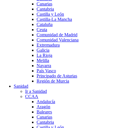
Canarias
Cantabria
Castilla y León
Castilla-La Mancha
Cataluña
Ceuta
Comunidad de Madrid
Comunidad Valenciana
Extremadura
Galicia
La Rioja
Melilla
Navarra
País Vasco
Principado de Asturias
Región de Murcia
Sanidad
Ir a Sanidad
CCAA
Andalucía
Aragón
Baleares
Canarias
Cantabria
Castilla y León