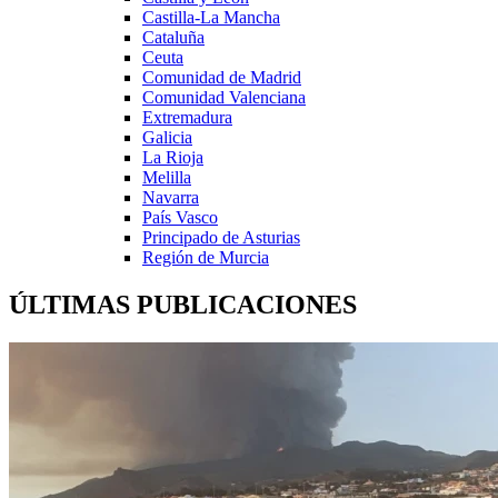
Castilla-La Mancha
Cataluña
Ceuta
Comunidad de Madrid
Comunidad Valenciana
Extremadura
Galicia
La Rioja
Melilla
Navarra
País Vasco
Principado de Asturias
Región de Murcia
ÚLTIMAS PUBLICACIONES