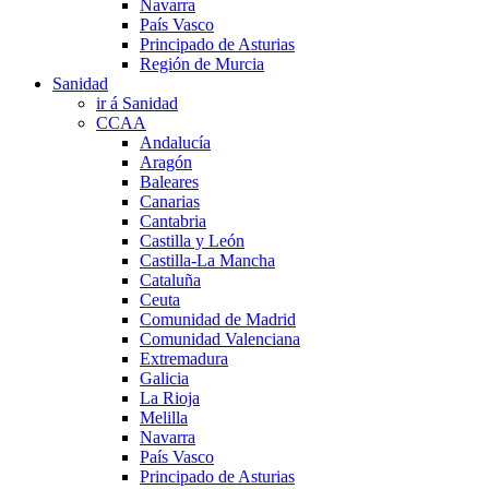
Navarra
País Vasco
Principado de Asturias
Región de Murcia
Sanidad
ir á Sanidad
CCAA
Andalucía
Aragón
Baleares
Canarias
Cantabria
Castilla y León
Castilla-La Mancha
Cataluña
Ceuta
Comunidad de Madrid
Comunidad Valenciana
Extremadura
Galicia
La Rioja
Melilla
Navarra
País Vasco
Principado de Asturias