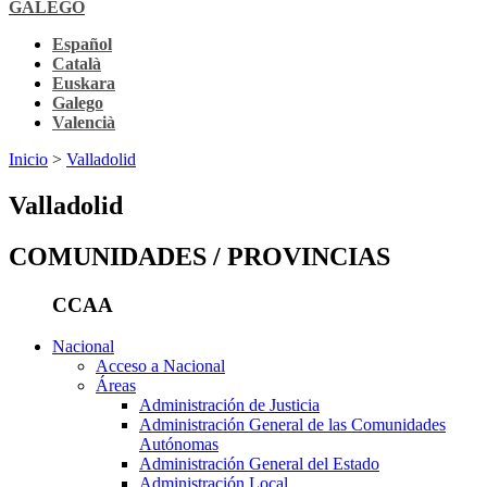
GALEGO
Español
Català
Euskara
Galego
Valencià
Inicio
>
Valladolid
Valladolid
COMUNIDADES / PROVINCIAS
CCAA
Nacional
Acceso a Nacional
Áreas
Administración de Justicia
Administración General de las Comunidades
Autónomas
Administración General del Estado
Administración Local