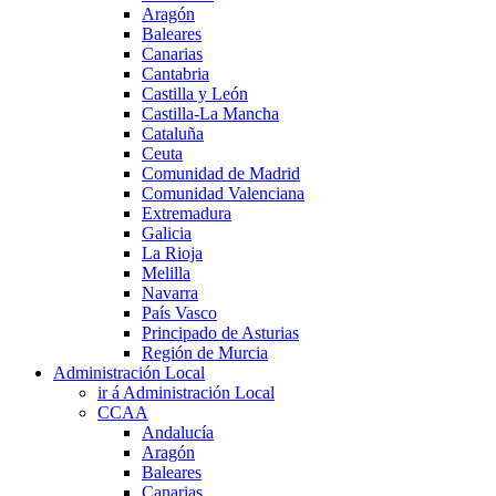
Aragón
Baleares
Canarias
Cantabria
Castilla y León
Castilla-La Mancha
Cataluña
Ceuta
Comunidad de Madrid
Comunidad Valenciana
Extremadura
Galicia
La Rioja
Melilla
Navarra
País Vasco
Principado de Asturias
Región de Murcia
Administración Local
ir á Administración Local
CCAA
Andalucía
Aragón
Baleares
Canarias