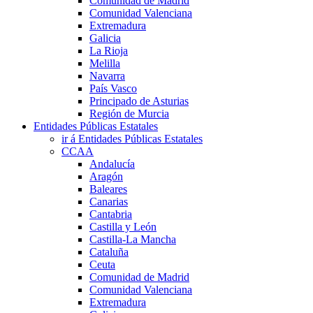
Comunidad de Madrid
Comunidad Valenciana
Extremadura
Galicia
La Rioja
Melilla
Navarra
País Vasco
Principado de Asturias
Región de Murcia
Entidades Públicas Estatales
ir á Entidades Públicas Estatales
CCAA
Andalucía
Aragón
Baleares
Canarias
Cantabria
Castilla y León
Castilla-La Mancha
Cataluña
Ceuta
Comunidad de Madrid
Comunidad Valenciana
Extremadura