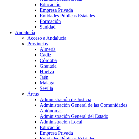
Educación
Empresa Privada
Entidades Públicas Estatales
Formación
Sanidad
Andalucía
Acceso a Andalucía
Provincias
Almería
Cádiz
Córdoba
Granada
Huelva
Jaén
Málaga
Sevilla
Áreas
Administración de Justicia
Administración General de las Comunidades
Autónomas
Administración General del Estado
Administración Local
Educación
Empresa Privada
Entidades Públicas Estatales