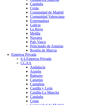
Cataluña
Ceuta
Comunidad de Madrid
Comunidad Valenciana
Extremadura
Galicia
La Rioja
Melilla
Navarra
País Vasco
Principado de Asturias
Región de Murcia
Empresa Privada
ir á Empresa Privada
CCAA
Andalucía
Aragón
Baleares
Canarias
Cantabria
Castilla y León
Castilla-La Mancha
Cataluña
Ceuta