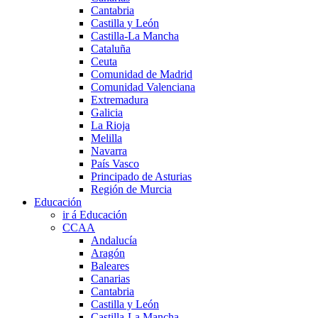
Cantabria
Castilla y León
Castilla-La Mancha
Cataluña
Ceuta
Comunidad de Madrid
Comunidad Valenciana
Extremadura
Galicia
La Rioja
Melilla
Navarra
País Vasco
Principado de Asturias
Región de Murcia
Educación
ir á Educación
CCAA
Andalucía
Aragón
Baleares
Canarias
Cantabria
Castilla y León
Castilla-La Mancha