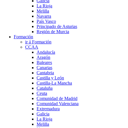
Galicia
La Rioja
Melilla
Navarra
País Vasco
Principado de Asturias
Región de Murcia
Formación
ir á Formación
CCAA
Andalucía
Aragón
Baleares
Canarias
Cantabria
Castilla y León
Castilla-La Mancha
Cataluña
Ceuta
Comunidad de Madrid
Comunidad Valenciana
Extremadura
Galicia
La Rioja
Melilla