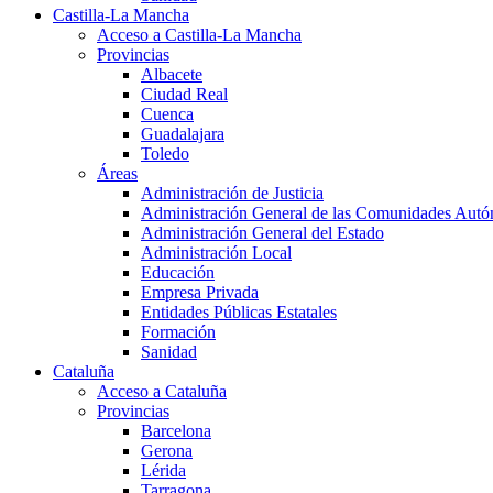
Castilla-La Mancha
Acceso a Castilla-La Mancha
Provincias
Albacete
Ciudad Real
Cuenca
Guadalajara
Toledo
Áreas
Administración de Justicia
Administración General de las Comunidades Aut
Administración General del Estado
Administración Local
Educación
Empresa Privada
Entidades Públicas Estatales
Formación
Sanidad
Cataluña
Acceso a Cataluña
Provincias
Barcelona
Gerona
Lérida
Tarragona