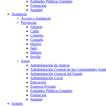
Entidades Públicas Estatales
Formación
Sanidad
Andalucía
Acceso a Andalucía
Provincias
Almería
Cádiz
Córdoba
Granada
Huelva
Jaén
Málaga
Sevilla
Áreas
Administración de Justicia
Administración General de las Comunidades Aut
Administración General del Estado
Administración Local
Educación
Empresa Privada
Entidades Públicas Estatales
Formación
Sanidad
Aragón