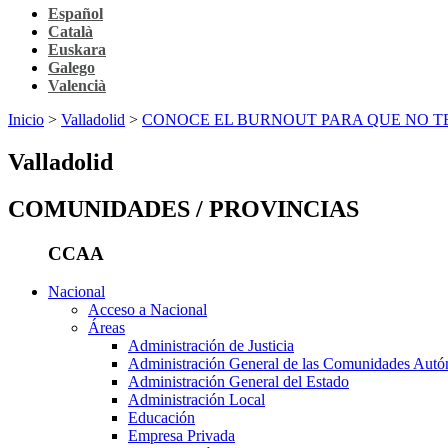
Español
Català
Euskara
Galego
Valencià
Inicio
>
Valladolid
>
CONOCE EL BURNOUT PARA QUE NO T
Valladolid
COMUNIDADES / PROVINCIAS
CCAA
Nacional
Acceso a Nacional
Áreas
Administración de Justicia
Administración General de las Comunidades Aut
Administración General del Estado
Administración Local
Educación
Empresa Privada