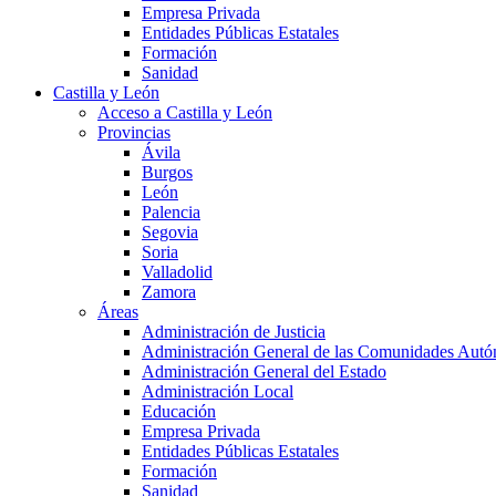
Empresa Privada
Entidades Públicas Estatales
Formación
Sanidad
Castilla y León
Acceso a Castilla y León
Provincias
Ávila
Burgos
León
Palencia
Segovia
Soria
Valladolid
Zamora
Áreas
Administración de Justicia
Administración General de las Comunidades Aut
Administración General del Estado
Administración Local
Educación
Empresa Privada
Entidades Públicas Estatales
Formación
Sanidad