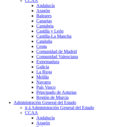
CCAA
Andalucía
Aragón
Baleares
Canarias
Cantabria
Castilla y León
Castilla-La Mancha
Cataluña
Ceuta
Comunidad de Madrid
Comunidad Valenciana
Extremadura
Galicia
La Rioja
Melilla
Navarra
País Vasco
Principado de Asturias
Región de Murcia
Administración General del Estado
ir á Administración General del Estado
CCAA
Andalucía
Aragón