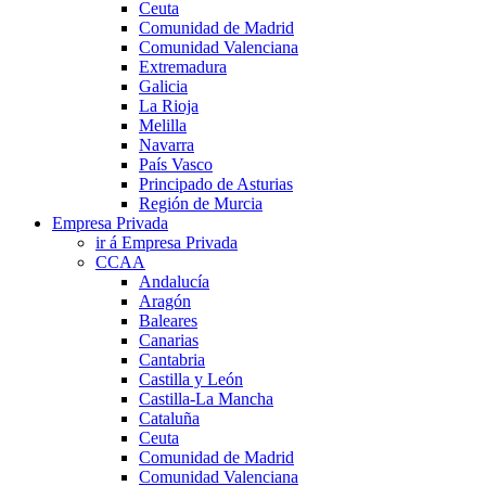
Ceuta
Comunidad de Madrid
Comunidad Valenciana
Extremadura
Galicia
La Rioja
Melilla
Navarra
País Vasco
Principado de Asturias
Región de Murcia
Empresa Privada
ir á Empresa Privada
CCAA
Andalucía
Aragón
Baleares
Canarias
Cantabria
Castilla y León
Castilla-La Mancha
Cataluña
Ceuta
Comunidad de Madrid
Comunidad Valenciana