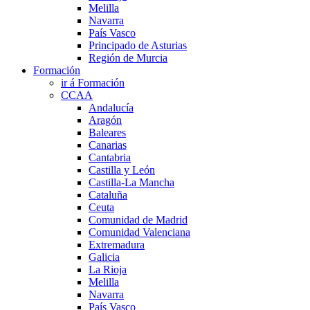
Melilla
Navarra
País Vasco
Principado de Asturias
Región de Murcia
Formación
ir á Formación
CCAA
Andalucía
Aragón
Baleares
Canarias
Cantabria
Castilla y León
Castilla-La Mancha
Cataluña
Ceuta
Comunidad de Madrid
Comunidad Valenciana
Extremadura
Galicia
La Rioja
Melilla
Navarra
País Vasco