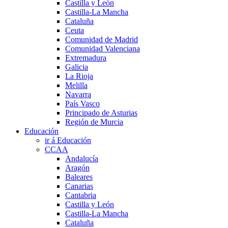
Castilla y León
Castilla-La Mancha
Cataluña
Ceuta
Comunidad de Madrid
Comunidad Valenciana
Extremadura
Galicia
La Rioja
Melilla
Navarra
País Vasco
Principado de Asturias
Región de Murcia
Educación
ir á Educación
CCAA
Andalucía
Aragón
Baleares
Canarias
Cantabria
Castilla y León
Castilla-La Mancha
Cataluña