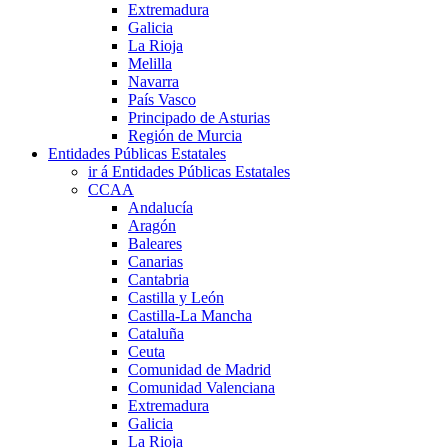
Extremadura
Galicia
La Rioja
Melilla
Navarra
País Vasco
Principado de Asturias
Región de Murcia
Entidades Públicas Estatales
ir á Entidades Públicas Estatales
CCAA
Andalucía
Aragón
Baleares
Canarias
Cantabria
Castilla y León
Castilla-La Mancha
Cataluña
Ceuta
Comunidad de Madrid
Comunidad Valenciana
Extremadura
Galicia
La Rioja