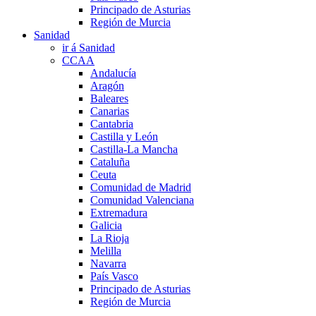
Principado de Asturias
Región de Murcia
Sanidad
ir á Sanidad
CCAA
Andalucía
Aragón
Baleares
Canarias
Cantabria
Castilla y León
Castilla-La Mancha
Cataluña
Ceuta
Comunidad de Madrid
Comunidad Valenciana
Extremadura
Galicia
La Rioja
Melilla
Navarra
País Vasco
Principado de Asturias
Región de Murcia