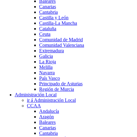
Baleares
Canarias
Cantabria
Castilla y León
Castilla-La Mancha
Cataluña
Ceuta
Comunidad de Madrid
Comunidad Valenciana
Extremadura
Galicia
La Rioja
Melilla
Navarra
País Vasco
Principado de Asturias
Región de Murcia
Administración Local
ir á Administración Local
CCAA
Andalucía
Aragón
Baleares
Canarias
Cantabria