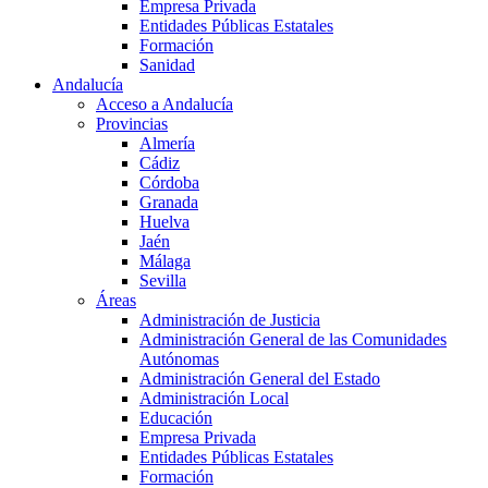
Empresa Privada
Entidades Públicas Estatales
Formación
Sanidad
Andalucía
Acceso a Andalucía
Provincias
Almería
Cádiz
Córdoba
Granada
Huelva
Jaén
Málaga
Sevilla
Áreas
Administración de Justicia
Administración General de las Comunidades
Autónomas
Administración General del Estado
Administración Local
Educación
Empresa Privada
Entidades Públicas Estatales
Formación