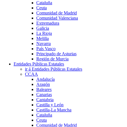
Cataluña
Ceuta
Comunidad de Madrid
Comunidad Valenciana
Extremadura
Galicia
La Rioja
Melilla
Navarra
País Vasco
Principado de Asturias
Región de Murcia
Entidades Públicas Estatales
ir á Entidades Públicas Estatales
CCAA
Andalucía
Aragón
Baleares
Canarias
Cantabria
Castilla y León
Castilla-La Mancha
Cataluña
Ceuta
Comunidad de Madrid