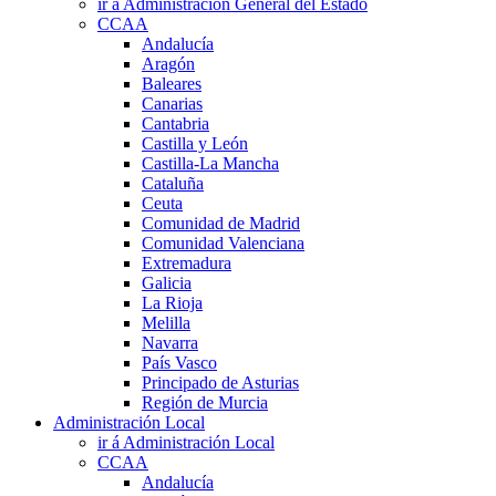
ir á Administración General del Estado
CCAA
Andalucía
Aragón
Baleares
Canarias
Cantabria
Castilla y León
Castilla-La Mancha
Cataluña
Ceuta
Comunidad de Madrid
Comunidad Valenciana
Extremadura
Galicia
La Rioja
Melilla
Navarra
País Vasco
Principado de Asturias
Región de Murcia
Administración Local
ir á Administración Local
CCAA
Andalucía