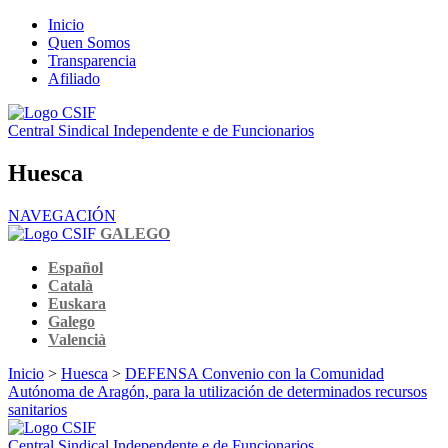
Inicio
Quen Somos
Transparencia
Afiliado
Central Sindical Independente e de Funcionarios
Huesca
NAVEGACIÓN
GALEGO
Español
Català
Euskara
Galego
Valencià
Inicio
>
Huesca
>
DEFENSA Convenio con la Comunidad
Autónoma de Aragón, para la utilización de determinados recursos
sanitarios
Central Sindical Independente e de Funcionarios