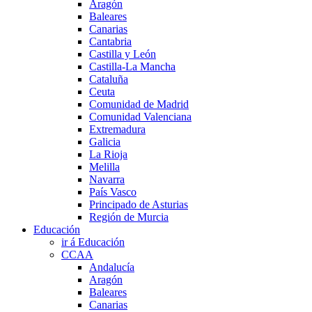
Aragón
Baleares
Canarias
Cantabria
Castilla y León
Castilla-La Mancha
Cataluña
Ceuta
Comunidad de Madrid
Comunidad Valenciana
Extremadura
Galicia
La Rioja
Melilla
Navarra
País Vasco
Principado de Asturias
Región de Murcia
Educación
ir á Educación
CCAA
Andalucía
Aragón
Baleares
Canarias