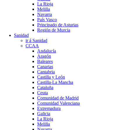
La Rioja
Melilla
Navarra
País Vasco
Principado de Asturias
Región de Murcia
Sanidad
ir á Sanidad
CCAA
Andalucía
Aragón
Baleares
Canarias
Cantabria
Castilla y León
Castilla-La Mancha
Cataluña
Ceuta
Comunidad de Madrid
Comunidad Valenciana
Extremadura
Galicia
La Rioja
Melilla
Navarra