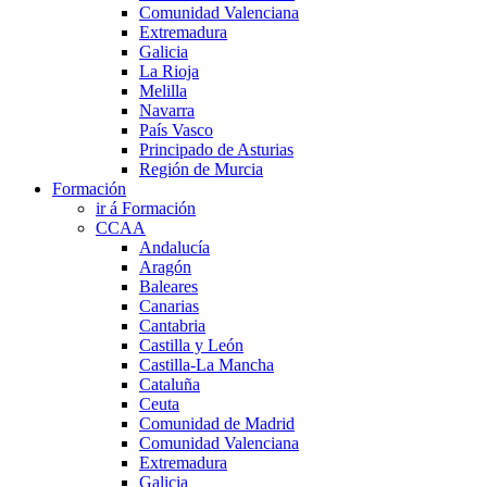
Comunidad Valenciana
Extremadura
Galicia
La Rioja
Melilla
Navarra
País Vasco
Principado de Asturias
Región de Murcia
Formación
ir á Formación
CCAA
Andalucía
Aragón
Baleares
Canarias
Cantabria
Castilla y León
Castilla-La Mancha
Cataluña
Ceuta
Comunidad de Madrid
Comunidad Valenciana
Extremadura
Galicia