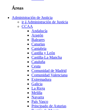
Áreas
Administración de Justicia
ir á Administración de Justicia
CCAA
Andalucía
Aragón
Baleares
Canarias
Cantabria
Castilla y León
Castilla-La Mancha
Cataluña
Ceuta
Comunidad de Madrid
Comunidad Valenciana
Extremadura
Galicia
La Rioja
Melilla
Navarra
País Vasco
Principado de Asturias