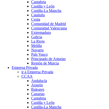
Cantabria
Castilla y León
Castilla-La Mancha
Cataluña
Ceuta
Comunidad de Madrid
Comunidad Valenciana
Extremadura
Galicia
La Rioja
Melilla
Navarra
País Vasco
Principado de Asturias
Región de Murcia
Empresa Privada
ir á Empresa Privada
CCAA
Andalucía
Aragón
Baleares
Canarias
Cantabria
Castilla y León
Castilla-La Mancha