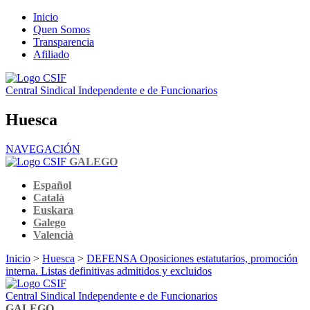
Inicio
Quen Somos
Transparencia
Afiliado
Central Sindical Independente e de Funcionarios
Huesca
NAVEGACIÓN
GALEGO
Español
Català
Euskara
Galego
Valencià
Inicio
>
Huesca
>
DEFENSA Oposiciones estatutarios, promoción
interna. Listas definitivas admitidos y excluidos
Central Sindical Independente e de Funcionarios
GALEGO