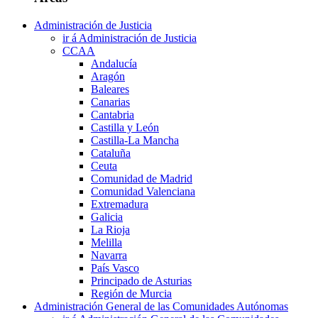
Administración de Justicia
ir á Administración de Justicia
CCAA
Andalucía
Aragón
Baleares
Canarias
Cantabria
Castilla y León
Castilla-La Mancha
Cataluña
Ceuta
Comunidad de Madrid
Comunidad Valenciana
Extremadura
Galicia
La Rioja
Melilla
Navarra
País Vasco
Principado de Asturias
Región de Murcia
Administración General de las Comunidades Autónomas