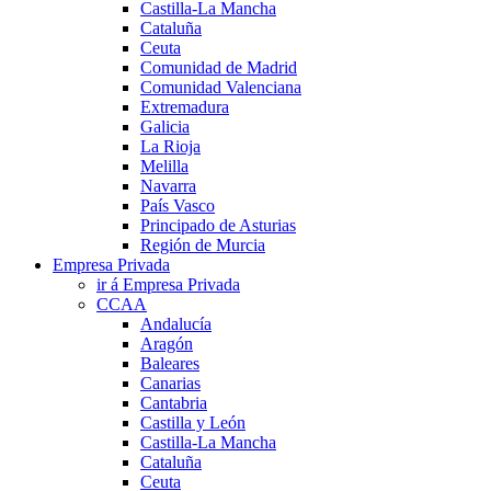
Castilla-La Mancha
Cataluña
Ceuta
Comunidad de Madrid
Comunidad Valenciana
Extremadura
Galicia
La Rioja
Melilla
Navarra
País Vasco
Principado de Asturias
Región de Murcia
Empresa Privada
ir á Empresa Privada
CCAA
Andalucía
Aragón
Baleares
Canarias
Cantabria
Castilla y León
Castilla-La Mancha
Cataluña
Ceuta