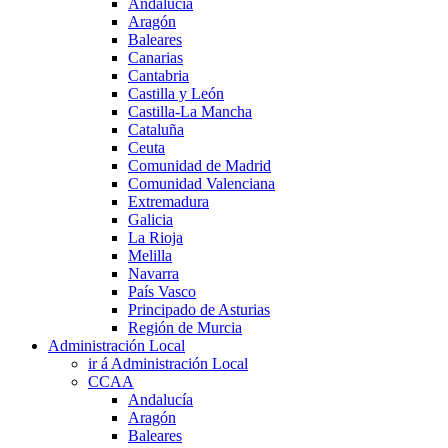
Andalucía
Aragón
Baleares
Canarias
Cantabria
Castilla y León
Castilla-La Mancha
Cataluña
Ceuta
Comunidad de Madrid
Comunidad Valenciana
Extremadura
Galicia
La Rioja
Melilla
Navarra
País Vasco
Principado de Asturias
Región de Murcia
Administración Local
ir á Administración Local
CCAA
Andalucía
Aragón
Baleares