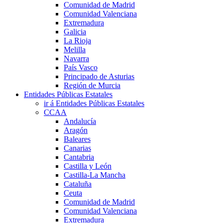
Comunidad de Madrid
Comunidad Valenciana
Extremadura
Galicia
La Rioja
Melilla
Navarra
País Vasco
Principado de Asturias
Región de Murcia
Entidades Públicas Estatales
ir á Entidades Públicas Estatales
CCAA
Andalucía
Aragón
Baleares
Canarias
Cantabria
Castilla y León
Castilla-La Mancha
Cataluña
Ceuta
Comunidad de Madrid
Comunidad Valenciana
Extremadura