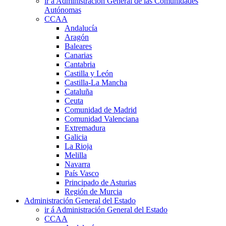
ir á Administración General de las Comunidades
Autónomas
CCAA
Andalucía
Aragón
Baleares
Canarias
Cantabria
Castilla y León
Castilla-La Mancha
Cataluña
Ceuta
Comunidad de Madrid
Comunidad Valenciana
Extremadura
Galicia
La Rioja
Melilla
Navarra
País Vasco
Principado de Asturias
Región de Murcia
Administración General del Estado
ir á Administración General del Estado
CCAA