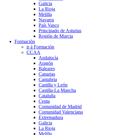
Galicia
La Rioja
Melilla
Navarra
País Vasco
Principado de Asturias
Región de Murcia
Formación
ir á Formación
CCAA
Andalucía
Aragón
Baleares
Canarias
Cantabria
Castilla y León
Castilla-La Mancha
Cataluña
Ceuta
Comunidad de Madrid
Comunidad Valenciana
Extremadura
Galicia
La Rioja
Melilla