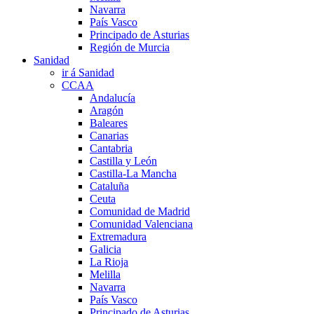
Navarra
País Vasco
Principado de Asturias
Región de Murcia
Sanidad
ir á Sanidad
CCAA
Andalucía
Aragón
Baleares
Canarias
Cantabria
Castilla y León
Castilla-La Mancha
Cataluña
Ceuta
Comunidad de Madrid
Comunidad Valenciana
Extremadura
Galicia
La Rioja
Melilla
Navarra
País Vasco
Principado de Asturias