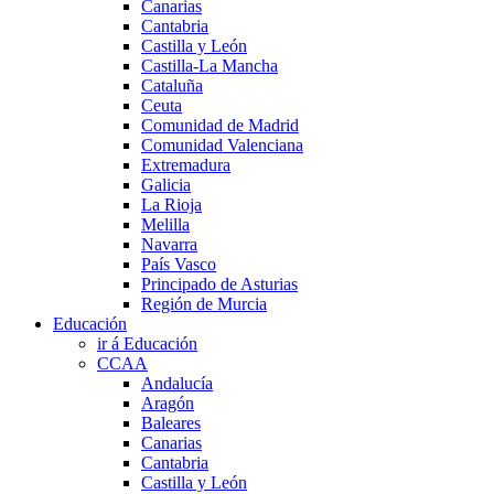
Canarias
Cantabria
Castilla y León
Castilla-La Mancha
Cataluña
Ceuta
Comunidad de Madrid
Comunidad Valenciana
Extremadura
Galicia
La Rioja
Melilla
Navarra
País Vasco
Principado de Asturias
Región de Murcia
Educación
ir á Educación
CCAA
Andalucía
Aragón
Baleares
Canarias
Cantabria
Castilla y León