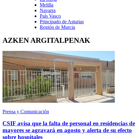
Melilla
Navarra
País Vasco
Principado de Asturias
Región de Murcia
AZKEN ARGITALPENAK
Prensa y Comunicación
CSIF avisa que la falta de personal en residencias de
mayores se agravará en agosto y alerta de su efecto
sobre hospitales