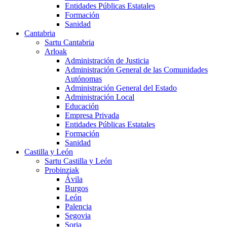
Entidades Públicas Estatales
Formación
Sanidad
Cantabria
Sartu Cantabria
Arloak
Administración de Justicia
Administración General de las Comunidades
Autónomas
Administración General del Estado
Administración Local
Educación
Empresa Privada
Entidades Públicas Estatales
Formación
Sanidad
Castilla y León
Sartu Castilla y León
Probinziak
Ávila
Burgos
León
Palencia
Segovia
Soria