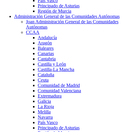
País Vasco
Principado de Asturias
Región de Murcia
Administración General de las Comunidades Autónomas
Joan Administración General de las Comunidades
Autónomas
CCAA
Andalucía
Aragón
Baleares
Canarias
Cantabria
Castilla y León
Castilla-La Mancha
Cataluña
Ceuta
Comunidad de Madrid
Comunidad Valenciana
Extremadura
Galicia
La Rioja
Melilla
Navarra
País Vasco
Principado de Asturias