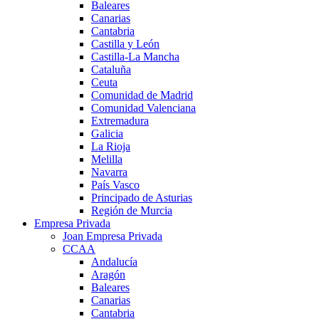
Baleares
Canarias
Cantabria
Castilla y León
Castilla-La Mancha
Cataluña
Ceuta
Comunidad de Madrid
Comunidad Valenciana
Extremadura
Galicia
La Rioja
Melilla
Navarra
País Vasco
Principado de Asturias
Región de Murcia
Empresa Privada
Joan Empresa Privada
CCAA
Andalucía
Aragón
Baleares
Canarias
Cantabria