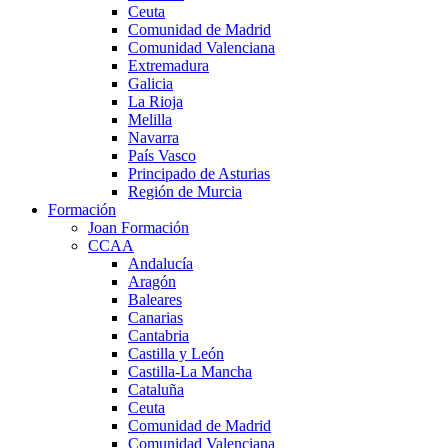
Ceuta
Comunidad de Madrid
Comunidad Valenciana
Extremadura
Galicia
La Rioja
Melilla
Navarra
País Vasco
Principado de Asturias
Región de Murcia
Formación
Joan Formación
CCAA
Andalucía
Aragón
Baleares
Canarias
Cantabria
Castilla y León
Castilla-La Mancha
Cataluña
Ceuta
Comunidad de Madrid
Comunidad Valenciana