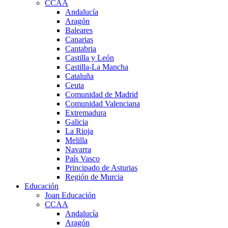
CCAA
Andalucía
Aragón
Baleares
Canarias
Cantabria
Castilla y León
Castilla-La Mancha
Cataluña
Ceuta
Comunidad de Madrid
Comunidad Valenciana
Extremadura
Galicia
La Rioja
Melilla
Navarra
País Vasco
Principado de Asturias
Región de Murcia
Educación
Joan Educación
CCAA
Andalucía
Aragón