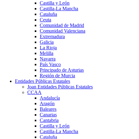
Castilla y León
Castilla-La Mancha
Cataluña
Ceuta
Comunidad de Madrid
Comunidad Valenciana
Extremadura
Galicia
La Rioja
Melilla
Navarra
País Vasco
Principado de Asturias
Región de Murcia
Entidades Públicas Estatales
Joan Entidades Públicas Estatales
CCAA
Andalucía
Aragón
Baleares
Canarias
Cantabria
Castilla y León
Castilla-La Mancha
Cataluña