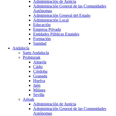
Administración de Justicia
Administración General de las Comunidades
Autónomas
Administración General del Estado
Administración Local
Educación
Empresa Privada
Entidades Públicas Estatales
Formación
Sanidad
Andalucía
Sartu Andalucía
Probinziak
Almería
Cádiz
Córdoba
Granada
Huelva
Jaén
Málaga
Sevilla
Arloak
Administración de Justicia
Administración General de las Comunidades
Autónomas