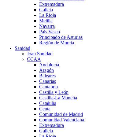
Extremadura
Galicia
La Rioja
Melilla
Navarra
País Vasco
Principado de Asturias
Región de Murcia
Sanidad
Joan Sanidad
CCAA
Andalucía
Aragón
Baleares
Canarias
Cantabria
Castilla y León
Castilla-La Mancha
Cataluña
Ceuta
Comunidad de Madrid
Comunidad Valenciana
Extremadura
Galicia
La Rioja