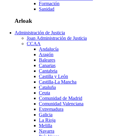
Formación
Sanidad
Arloak
Administración de Justicia
Joan Administración de Justicia
CCAA
Andalucía
Aragón
Baleares
Canarias
Cantabria
Castilla y León
Castilla-La Mancha
Cataluña
Ceuta
Comunidad de Madrid
Comunidad Valenciana
Extremadura
Galicia
La Rioja
Melilla
Navarra