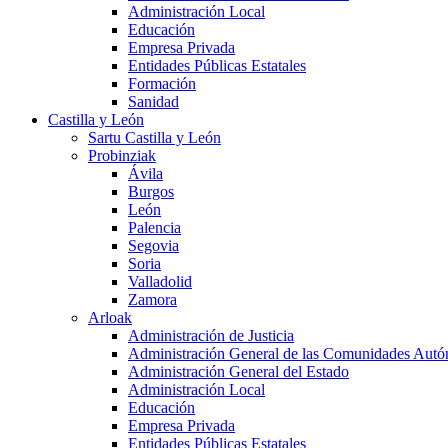
Administración Local
Educación
Empresa Privada
Entidades Públicas Estatales
Formación
Sanidad
Castilla y León
Sartu Castilla y León
Probinziak
Ávila
Burgos
León
Palencia
Segovia
Soria
Valladolid
Zamora
Arloak
Administración de Justicia
Administración General de las Comunidades Aut
Administración General del Estado
Administración Local
Educación
Empresa Privada
Entidades Públicas Estatales