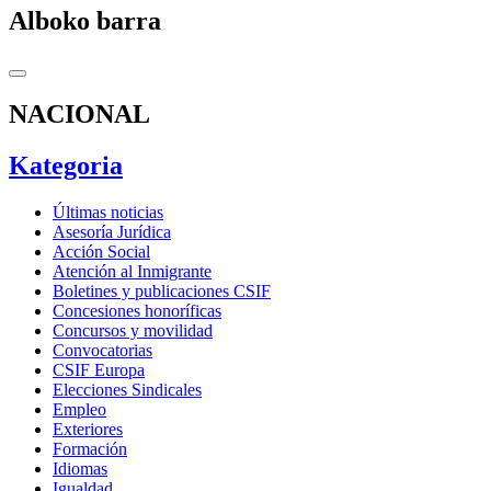
Alboko barra
NACIONAL
Kategoria
Últimas noticias
Asesoría Jurídica
Acción Social
Atención al Inmigrante
Boletines y publicaciones CSIF
Concesiones honoríficas
Concursos y movilidad
Convocatorias
CSIF Europa
Elecciones Sindicales
Empleo
Exteriores
Formación
Idiomas
Igualdad