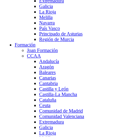
Extremadura
Galicia
La Rioja
Melilla
Navarra
País Vasco
Principado de Asturias
Región de Murcia
Formación
Joan Formación
CCAA
Andalucía
Aragón
Baleares
Canarias
Cantabria
Castilla y León
Castilla-La Mancha
Cataluña
Ceuta
Comunidad de Madrid
Comunidad Valenciana
Extremadura
Galicia
La Rioja