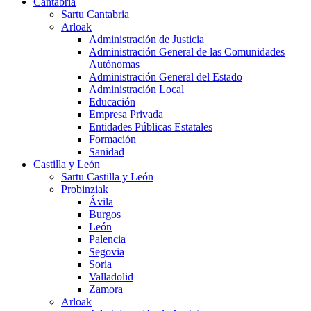
Cantabria
Sartu Cantabria
Arloak
Administración de Justicia
Administración General de las Comunidades
Autónomas
Administración General del Estado
Administración Local
Educación
Empresa Privada
Entidades Públicas Estatales
Formación
Sanidad
Castilla y León
Sartu Castilla y León
Probinziak
Ávila
Burgos
León
Palencia
Segovia
Soria
Valladolid
Zamora
Arloak