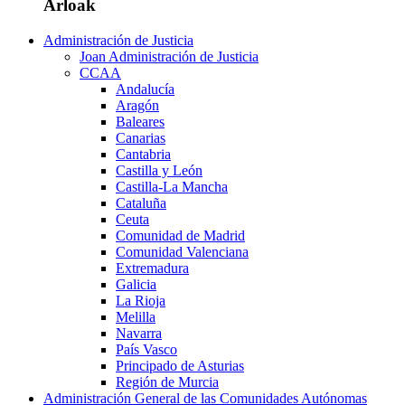
Arloak
Administración de Justicia
Joan Administración de Justicia
CCAA
Andalucía
Aragón
Baleares
Canarias
Cantabria
Castilla y León
Castilla-La Mancha
Cataluña
Ceuta
Comunidad de Madrid
Comunidad Valenciana
Extremadura
Galicia
La Rioja
Melilla
Navarra
País Vasco
Principado de Asturias
Región de Murcia
Administración General de las Comunidades Autónomas