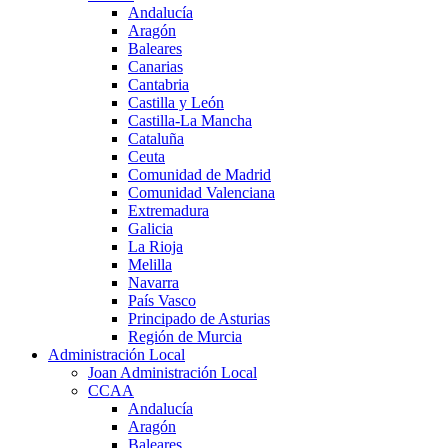
Andalucía
Aragón
Baleares
Canarias
Cantabria
Castilla y León
Castilla-La Mancha
Cataluña
Ceuta
Comunidad de Madrid
Comunidad Valenciana
Extremadura
Galicia
La Rioja
Melilla
Navarra
País Vasco
Principado de Asturias
Región de Murcia
Administración Local
Joan Administración Local
CCAA
Andalucía
Aragón
Baleares