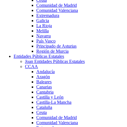
Ceuta
Comunidad de Madrid
Comunidad Valenciana
Extremadura
Galicia
La Rioja
Melilla
Navarra
País Vasco
Principado de Asturias
Región de Murcia
Entidades Públicas Estatales
Joan Entidades Públicas Estatales
CCAA
Andalucía
Aragón
Baleares
Canarias
Cantabria
Castilla y León
Castilla-La Mancha
Cataluña
Ceuta
Comunidad de Madrid
Comunidad Valenciana