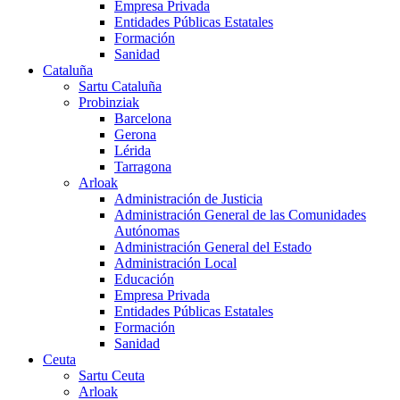
Empresa Privada
Entidades Públicas Estatales
Formación
Sanidad
Cataluña
Sartu Cataluña
Probinziak
Barcelona
Gerona
Lérida
Tarragona
Arloak
Administración de Justicia
Administración General de las Comunidades
Autónomas
Administración General del Estado
Administración Local
Educación
Empresa Privada
Entidades Públicas Estatales
Formación
Sanidad
Ceuta
Sartu Ceuta
Arloak