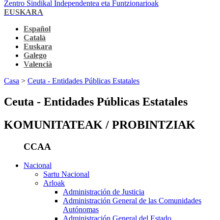
Zentro Sindikal Independentea eta Funtzionarioak
EUSKARA
Español
Català
Euskara
Galego
Valencià
Casa
>
Ceuta - Entidades Públicas Estatales
Ceuta - Entidades Públicas Estatales
KOMUNITATEAK / PROBINTZIAK
CCAA
Nacional
Sartu Nacional
Arloak
Administración de Justicia
Administración General de las Comunidades
Autónomas
Administración General del Estado