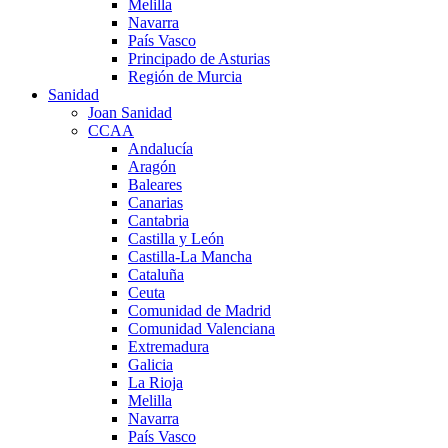
Melilla
Navarra
País Vasco
Principado de Asturias
Región de Murcia
Sanidad
Joan Sanidad
CCAA
Andalucía
Aragón
Baleares
Canarias
Cantabria
Castilla y León
Castilla-La Mancha
Cataluña
Ceuta
Comunidad de Madrid
Comunidad Valenciana
Extremadura
Galicia
La Rioja
Melilla
Navarra
País Vasco