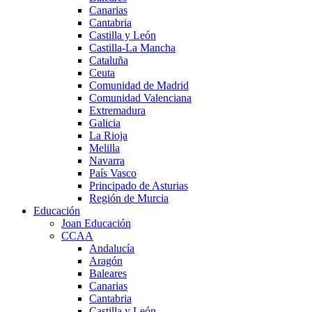
Canarias
Cantabria
Castilla y León
Castilla-La Mancha
Cataluña
Ceuta
Comunidad de Madrid
Comunidad Valenciana
Extremadura
Galicia
La Rioja
Melilla
Navarra
País Vasco
Principado de Asturias
Región de Murcia
Educación
Joan Educación
CCAA
Andalucía
Aragón
Baleares
Canarias
Cantabria
Castilla y León