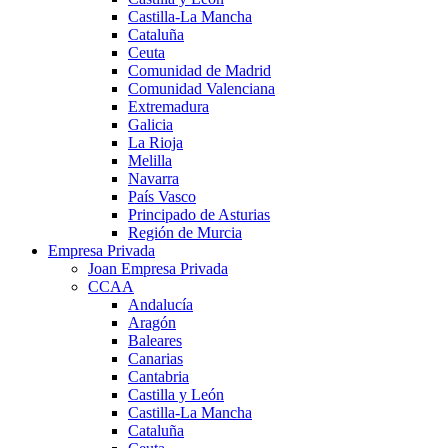
Castilla-La Mancha
Cataluña
Ceuta
Comunidad de Madrid
Comunidad Valenciana
Extremadura
Galicia
La Rioja
Melilla
Navarra
País Vasco
Principado de Asturias
Región de Murcia
Empresa Privada
Joan Empresa Privada
CCAA
Andalucía
Aragón
Baleares
Canarias
Cantabria
Castilla y León
Castilla-La Mancha
Cataluña