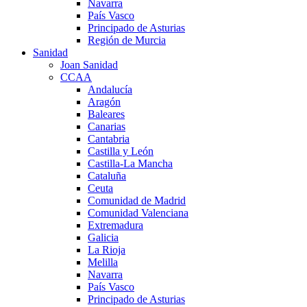
Navarra
País Vasco
Principado de Asturias
Región de Murcia
Sanidad
Joan Sanidad
CCAA
Andalucía
Aragón
Baleares
Canarias
Cantabria
Castilla y León
Castilla-La Mancha
Cataluña
Ceuta
Comunidad de Madrid
Comunidad Valenciana
Extremadura
Galicia
La Rioja
Melilla
Navarra
País Vasco
Principado de Asturias