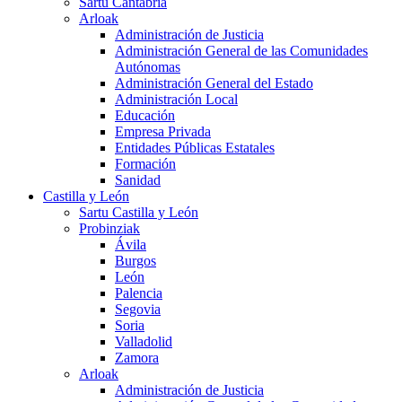
Sartu Cantabria
Arloak
Administración de Justicia
Administración General de las Comunidades
Autónomas
Administración General del Estado
Administración Local
Educación
Empresa Privada
Entidades Públicas Estatales
Formación
Sanidad
Castilla y León
Sartu Castilla y León
Probinziak
Ávila
Burgos
León
Palencia
Segovia
Soria
Valladolid
Zamora
Arloak
Administración de Justicia