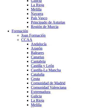
Galicia
La Rioja
Melilla
Navarra
País Vasco
Principado de Asturias
Región de Murcia
Formación
Joan Formación
CCAA
Andalucía
Aragón
Baleares
Canarias
Cantabria
Castilla y León
Castilla-La Mancha
Cataluña
Ceuta
Comunidad de Madrid
Comunidad Valenciana
Extremadura
Galicia
La Rioja
Melilla