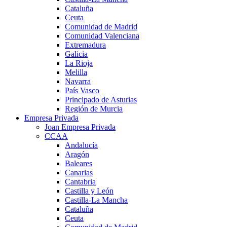
Cataluña
Ceuta
Comunidad de Madrid
Comunidad Valenciana
Extremadura
Galicia
La Rioja
Melilla
Navarra
País Vasco
Principado de Asturias
Región de Murcia
Empresa Privada
Joan Empresa Privada
CCAA
Andalucía
Aragón
Baleares
Canarias
Cantabria
Castilla y León
Castilla-La Mancha
Cataluña
Ceuta