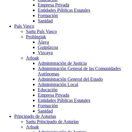
Empresa Privada
Entidades Públicas Estatales
Formación
Sanidad
País Vasco
Sartu País Vasco
Probinziak
Álava
Guipúzcoa
Vizcaya
Arloak
Administración de Justicia
Administración General de las Comunidades
Autónomas
Administración General del Estado
Administración Local
Educación
Empresa Privada
Entidades Públicas Estatales
Formación
Sanidad
Principado de Asturias
Sartu Principado de Asturias
Arloak