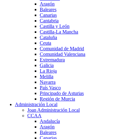
Aragón
Baleares
Canarias
Cantabria
Castilla y León
Castilla-La Mancha
Cataluña
Ceuta
Comunidad de Madrid
Comunidad Valenciana
Extremadura
Galicia
La Rioja
Melilla
Navarra
País Vasco
Principado de Asturias
Región de Murcia
Administración Local
Joan Administración Local
CCAA
Andalucía
Aragón
Baleares
Canarias