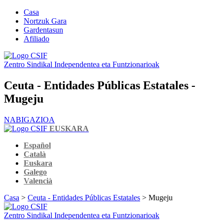
Casa
Nortzuk Gara
Gardentasun
Afiliado
Zentro Sindikal Independentea eta Funtzionarioak
Ceuta - Entidades Públicas Estatales -
Mugeju
NABIGAZIOA
EUSKARA
Español
Català
Euskara
Galego
Valencià
Casa
>
Ceuta - Entidades Públicas Estatales
> Mugeju
Zentro Sindikal Independentea eta Funtzionarioak