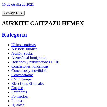
10 de otsaila de 2021
Gehiago ikusi
AURKITU GAITZAZU HEMEN
Kategoria
Últimas noticias
Asesoría Jurídica
Acción Social
Atención al Inmigrante
Boletines y publicaciones CSIF
Concesiones honoríficas
Concursos y movilidad
Convocatorias
CSIF Europa
Elecciones Sindicales
Empleo
Exteriores
Formación
Idiomas
Igualdad