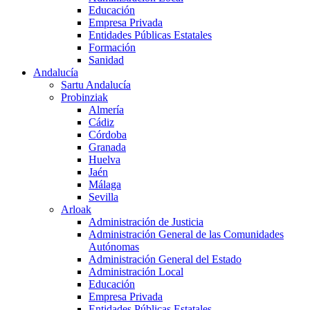
Educación
Empresa Privada
Entidades Públicas Estatales
Formación
Sanidad
Andalucía
Sartu Andalucía
Probinziak
Almería
Cádiz
Córdoba
Granada
Huelva
Jaén
Málaga
Sevilla
Arloak
Administración de Justicia
Administración General de las Comunidades
Autónomas
Administración General del Estado
Administración Local
Educación
Empresa Privada
Entidades Públicas Estatales