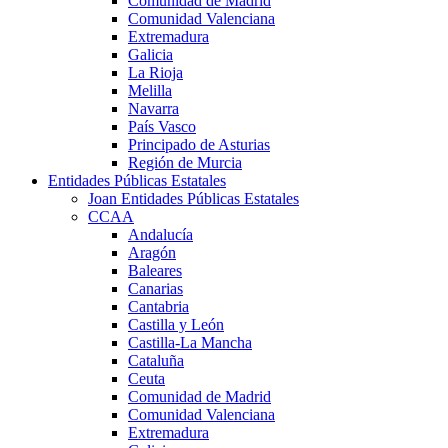
Comunidad de Madrid
Comunidad Valenciana
Extremadura
Galicia
La Rioja
Melilla
Navarra
País Vasco
Principado de Asturias
Región de Murcia
Entidades Públicas Estatales
Joan Entidades Públicas Estatales
CCAA
Andalucía
Aragón
Baleares
Canarias
Cantabria
Castilla y León
Castilla-La Mancha
Cataluña
Ceuta
Comunidad de Madrid
Comunidad Valenciana
Extremadura