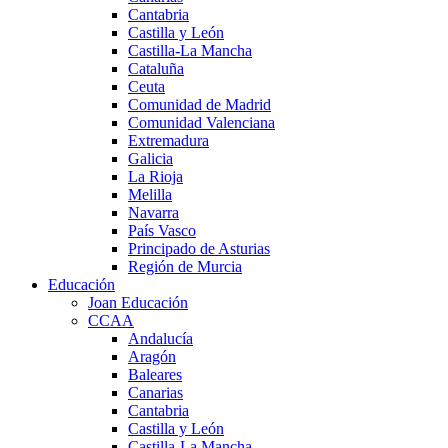
Cantabria
Castilla y León
Castilla-La Mancha
Cataluña
Ceuta
Comunidad de Madrid
Comunidad Valenciana
Extremadura
Galicia
La Rioja
Melilla
Navarra
País Vasco
Principado de Asturias
Región de Murcia
Educación
Joan Educación
CCAA
Andalucía
Aragón
Baleares
Canarias
Cantabria
Castilla y León
Castilla-La Mancha