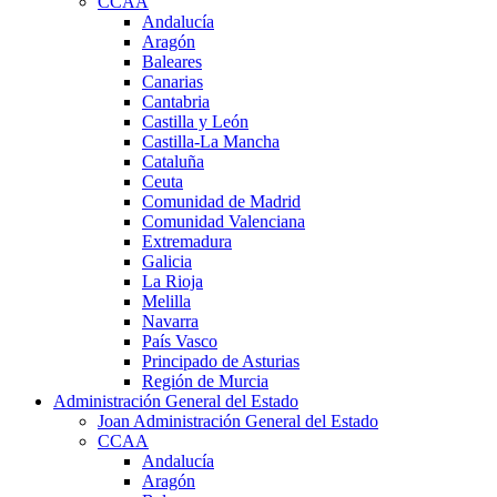
CCAA
Andalucía
Aragón
Baleares
Canarias
Cantabria
Castilla y León
Castilla-La Mancha
Cataluña
Ceuta
Comunidad de Madrid
Comunidad Valenciana
Extremadura
Galicia
La Rioja
Melilla
Navarra
País Vasco
Principado de Asturias
Región de Murcia
Administración General del Estado
Joan Administración General del Estado
CCAA
Andalucía
Aragón