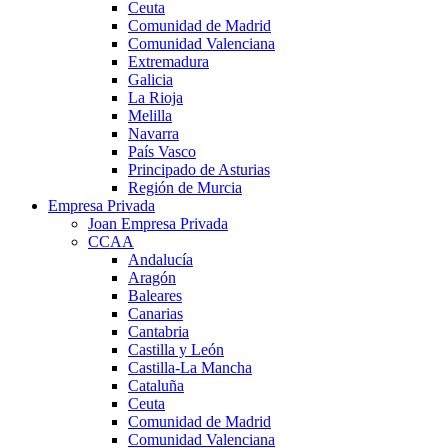
Ceuta
Comunidad de Madrid
Comunidad Valenciana
Extremadura
Galicia
La Rioja
Melilla
Navarra
País Vasco
Principado de Asturias
Región de Murcia
Empresa Privada
Joan Empresa Privada
CCAA
Andalucía
Aragón
Baleares
Canarias
Cantabria
Castilla y León
Castilla-La Mancha
Cataluña
Ceuta
Comunidad de Madrid
Comunidad Valenciana