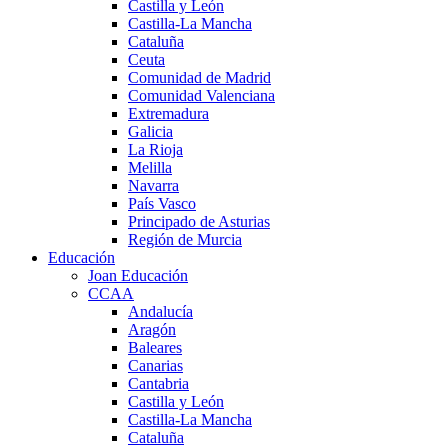
Castilla y León
Castilla-La Mancha
Cataluña
Ceuta
Comunidad de Madrid
Comunidad Valenciana
Extremadura
Galicia
La Rioja
Melilla
Navarra
País Vasco
Principado de Asturias
Región de Murcia
Educación
Joan Educación
CCAA
Andalucía
Aragón
Baleares
Canarias
Cantabria
Castilla y León
Castilla-La Mancha
Cataluña