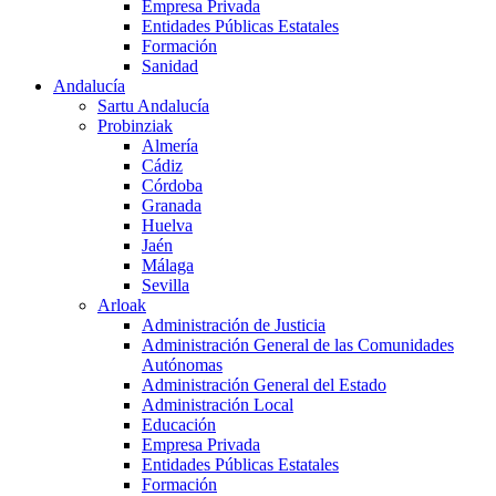
Empresa Privada
Entidades Públicas Estatales
Formación
Sanidad
Andalucía
Sartu Andalucía
Probinziak
Almería
Cádiz
Córdoba
Granada
Huelva
Jaén
Málaga
Sevilla
Arloak
Administración de Justicia
Administración General de las Comunidades
Autónomas
Administración General del Estado
Administración Local
Educación
Empresa Privada
Entidades Públicas Estatales
Formación