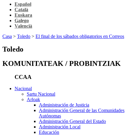
Español
Català
Euskara
Galego
Valencià
Casa
>
Toledo
>
El final de los sábados obligatorios en Correos
Toledo
KOMUNITATEAK / PROBINTZIAK
CCAA
Nacional
Sartu Nacional
Arloak
Administración de Justicia
Administración General de las Comunidades
Autónomas
Administración General del Estado
Administración Local
Educación