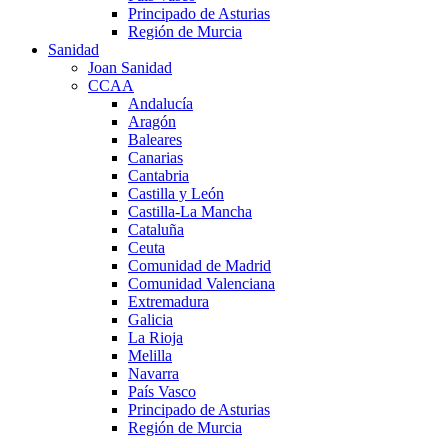
Principado de Asturias
Región de Murcia
Sanidad
Joan Sanidad
CCAA
Andalucía
Aragón
Baleares
Canarias
Cantabria
Castilla y León
Castilla-La Mancha
Cataluña
Ceuta
Comunidad de Madrid
Comunidad Valenciana
Extremadura
Galicia
La Rioja
Melilla
Navarra
País Vasco
Principado de Asturias
Región de Murcia