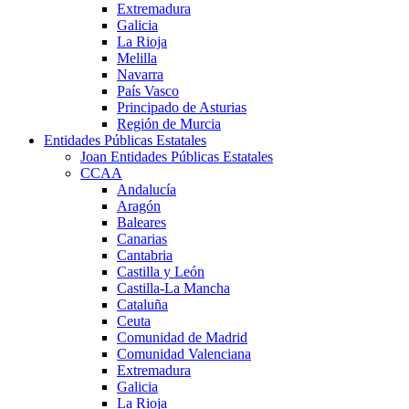
Extremadura
Galicia
La Rioja
Melilla
Navarra
País Vasco
Principado de Asturias
Región de Murcia
Entidades Públicas Estatales
Joan Entidades Públicas Estatales
CCAA
Andalucía
Aragón
Baleares
Canarias
Cantabria
Castilla y León
Castilla-La Mancha
Cataluña
Ceuta
Comunidad de Madrid
Comunidad Valenciana
Extremadura
Galicia
La Rioja