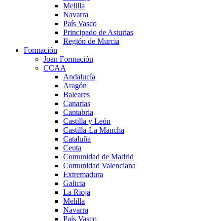
Melilla
Navarra
País Vasco
Principado de Asturias
Región de Murcia
Formación
Joan Formación
CCAA
Andalucía
Aragón
Baleares
Canarias
Cantabria
Castilla y León
Castilla-La Mancha
Cataluña
Ceuta
Comunidad de Madrid
Comunidad Valenciana
Extremadura
Galicia
La Rioja
Melilla
Navarra
País Vasco