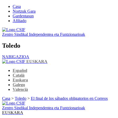
Casa
Nortzuk Gara
Gardentasun
Afiliado
Zentro Sindikal Independentea eta Funtzionarioak
Toledo
NABIGAZIOA
EUSKARA
Español
Català
Euskara
Galego
Valencià
Casa
>
Toledo
>
El final de los sábados obligatorios en Correos
Zentro Sindikal Independentea eta Funtzionarioak
EUSKARA