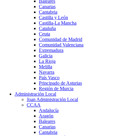
Baleares
Canarias
Cantabria
Castilla y León
Castilla-La Mancha
Cataluña
Ceuta
Comunidad de Madrid
Comunidad Valenciana
Extremadura
Galicia
La Rioja
Melilla
Navarra
País Vasco
Principado de Asturias
Región de Murcia
Administración Local
Joan Administración Local
CCAA
Andalucía
Aragón
Baleares
Canarias
Cantabria