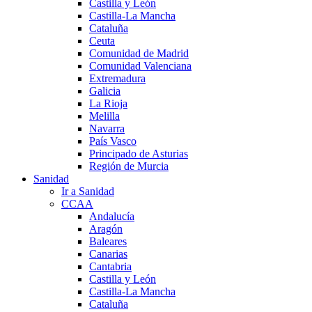
Castilla y León
Castilla-La Mancha
Cataluña
Ceuta
Comunidad de Madrid
Comunidad Valenciana
Extremadura
Galicia
La Rioja
Melilla
Navarra
País Vasco
Principado de Asturias
Región de Murcia
Sanidad
Ir a Sanidad
CCAA
Andalucía
Aragón
Baleares
Canarias
Cantabria
Castilla y León
Castilla-La Mancha
Cataluña