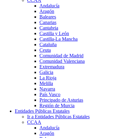
CCAA
Andalucía
Aragón
Baleares
Canarias
Cantabria
Castilla y León
Castilla-La Mancha
Cataluña
Ceuta
Comunidad de Madrid
Comunidad Valenciana
Extremadura
Galicia
La Rioja
Melilla
Navarra
País Vasco
Principado de Asturias
Región de Murcia
Entidades Públicas Estatales
Ir a Entidades Públicas Estatales
CCAA
Andalucía
Aragón