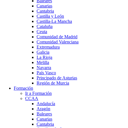
Baleares
Canarias
Cantabria
Castilla y León
Castilla-La Mancha
Cataluña
Ceuta
Comunidad de Madrid
Comunidad Valenciana
Extremadura
Galicia
La Rioja
Melilla
Navarra
País Vasco
Principado de Asturias
Región de Murcia
Formación
Ir a Formación
CCAA
Andalucía
Aragón
Baleares
Canarias
Cantabria