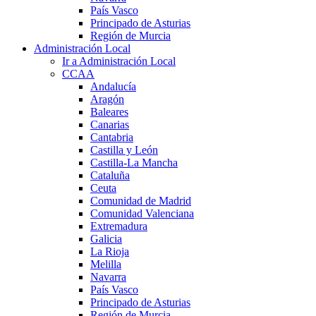
País Vasco
Principado de Asturias
Región de Murcia
Administración Local
Ir a Administración Local
CCAA
Andalucía
Aragón
Baleares
Canarias
Cantabria
Castilla y León
Castilla-La Mancha
Cataluña
Ceuta
Comunidad de Madrid
Comunidad Valenciana
Extremadura
Galicia
La Rioja
Melilla
Navarra
País Vasco
Principado de Asturias
Región de Murcia