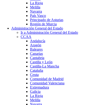
La Rioja
Melilla
Navarra
País Vasco
Principado de Asturias
Región de Murcia
Administración General del Estado
Ir a Administración General del Estado
CCAA
Andalucía
Aragón
Baleares
Canarias
Cantabria
Castilla y León
Castilla-La Mancha
Cataluña
Ceuta
Comunidad de Madrid
Comunidad Valenciana
Extremadura
Galicia
La Rioja
Melilla
Navarra