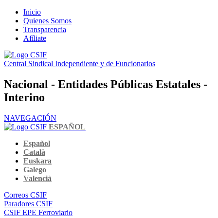
Inicio
Quienes Somos
Transparencia
Afíliate
Central Sindical Independiente y de Funcionarios
Nacional - Entidades Públicas Estatales -
Interino
NAVEGACIÓN
ESPAÑOL
Español
Català
Euskara
Galego
Valencià
Correos CSIF
Paradores CSIF
CSIF EPE Ferroviario