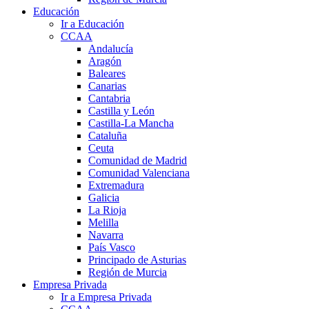
Educación
Ir a Educación
CCAA
Andalucía
Aragón
Baleares
Canarias
Cantabria
Castilla y León
Castilla-La Mancha
Cataluña
Ceuta
Comunidad de Madrid
Comunidad Valenciana
Extremadura
Galicia
La Rioja
Melilla
Navarra
País Vasco
Principado de Asturias
Región de Murcia
Empresa Privada
Ir a Empresa Privada