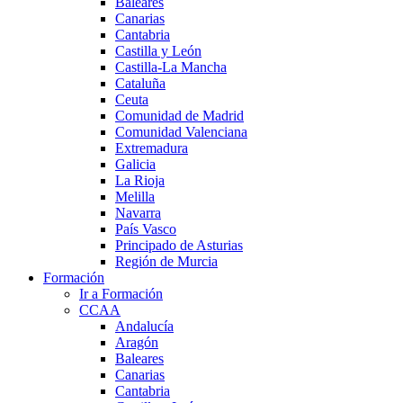
Baleares
Canarias
Cantabria
Castilla y León
Castilla-La Mancha
Cataluña
Ceuta
Comunidad de Madrid
Comunidad Valenciana
Extremadura
Galicia
La Rioja
Melilla
Navarra
País Vasco
Principado de Asturias
Región de Murcia
Formación
Ir a Formación
CCAA
Andalucía
Aragón
Baleares
Canarias
Cantabria