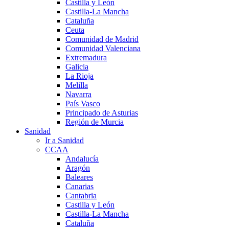
Castilla y León
Castilla-La Mancha
Cataluña
Ceuta
Comunidad de Madrid
Comunidad Valenciana
Extremadura
Galicia
La Rioja
Melilla
Navarra
País Vasco
Principado de Asturias
Región de Murcia
Sanidad
Ir a Sanidad
CCAA
Andalucía
Aragón
Baleares
Canarias
Cantabria
Castilla y León
Castilla-La Mancha
Cataluña