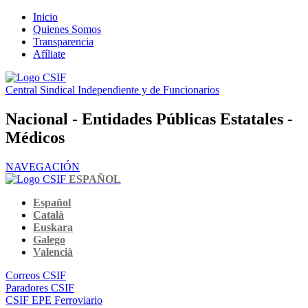
Inicio
Quienes Somos
Transparencia
Afíliate
Central Sindical Independiente y de Funcionarios
Nacional - Entidades Públicas Estatales -
Médicos
NAVEGACIÓN
ESPAÑOL
Español
Català
Euskara
Galego
Valencià
Correos CSIF
Paradores CSIF
CSIF EPE Ferroviario