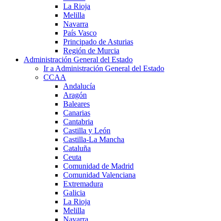
La Rioja
Melilla
Navarra
País Vasco
Principado de Asturias
Región de Murcia
Administración General del Estado
Ir a Administración General del Estado
CCAA
Andalucía
Aragón
Baleares
Canarias
Cantabria
Castilla y León
Castilla-La Mancha
Cataluña
Ceuta
Comunidad de Madrid
Comunidad Valenciana
Extremadura
Galicia
La Rioja
Melilla
Navarra