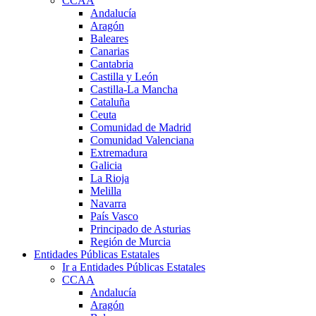
CCAA
Andalucía
Aragón
Baleares
Canarias
Cantabria
Castilla y León
Castilla-La Mancha
Cataluña
Ceuta
Comunidad de Madrid
Comunidad Valenciana
Extremadura
Galicia
La Rioja
Melilla
Navarra
País Vasco
Principado de Asturias
Región de Murcia
Entidades Públicas Estatales
Ir a Entidades Públicas Estatales
CCAA
Andalucía
Aragón