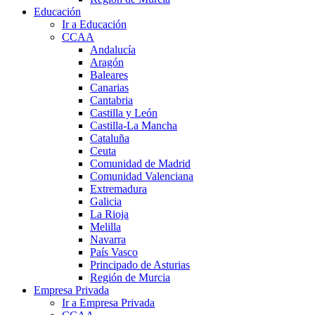
Educación
Ir a Educación
CCAA
Andalucía
Aragón
Baleares
Canarias
Cantabria
Castilla y León
Castilla-La Mancha
Cataluña
Ceuta
Comunidad de Madrid
Comunidad Valenciana
Extremadura
Galicia
La Rioja
Melilla
Navarra
País Vasco
Principado de Asturias
Región de Murcia
Empresa Privada
Ir a Empresa Privada