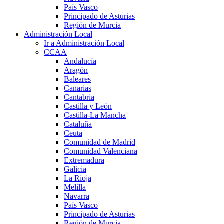
País Vasco
Principado de Asturias
Región de Murcia
Administración Local
Ir a Administración Local
CCAA
Andalucía
Aragón
Baleares
Canarias
Cantabria
Castilla y León
Castilla-La Mancha
Cataluña
Ceuta
Comunidad de Madrid
Comunidad Valenciana
Extremadura
Galicia
La Rioja
Melilla
Navarra
País Vasco
Principado de Asturias
Región de Murcia