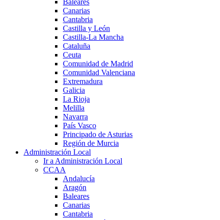
Baleares
Canarias
Cantabria
Castilla y León
Castilla-La Mancha
Cataluña
Ceuta
Comunidad de Madrid
Comunidad Valenciana
Extremadura
Galicia
La Rioja
Melilla
Navarra
País Vasco
Principado de Asturias
Región de Murcia
Administración Local
Ir a Administración Local
CCAA
Andalucía
Aragón
Baleares
Canarias
Cantabria