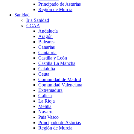
Principado de Asturias
Región de Murcia
Sanidad
Ir a Sanidad
CCAA
Andalucía
Aragón
Baleares
Canarias
Cantabria
Castilla y León
Castilla-La Mancha
Cataluña
Ceuta
Comunidad de Madrid
Comunidad Valenciana
Extremadura
Galicia
La Rioja
Melilla
Navarra
País Vasco
Principado de Asturias
Región de Murcia