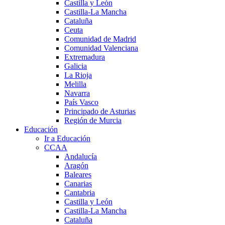
Castilla y León
Castilla-La Mancha
Cataluña
Ceuta
Comunidad de Madrid
Comunidad Valenciana
Extremadura
Galicia
La Rioja
Melilla
Navarra
País Vasco
Principado de Asturias
Región de Murcia
Educación
Ir a Educación
CCAA
Andalucía
Aragón
Baleares
Canarias
Cantabria
Castilla y León
Castilla-La Mancha
Cataluña