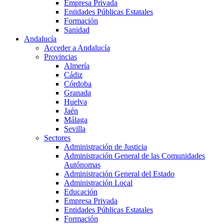
Empresa Privada
Entidades Públicas Estatales
Formación
Sanidad
Andalucía
Acceder a Andalucía
Provincias
Almería
Cádiz
Córdoba
Granada
Huelva
Jaén
Málaga
Sevilla
Sectores
Administración de Justicia
Administración General de las Comunidades
Autónomas
Administración General del Estado
Administración Local
Educación
Empresa Privada
Entidades Públicas Estatales
Formación