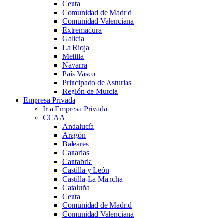
Ceuta
Comunidad de Madrid
Comunidad Valenciana
Extremadura
Galicia
La Rioja
Melilla
Navarra
País Vasco
Principado de Asturias
Región de Murcia
Empresa Privada
Ir a Empresa Privada
CCAA
Andalucía
Aragón
Baleares
Canarias
Cantabria
Castilla y León
Castilla-La Mancha
Cataluña
Ceuta
Comunidad de Madrid
Comunidad Valenciana