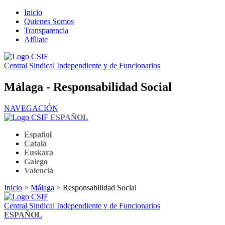
Inicio
Quienes Somos
Transparencia
Afíliate
Central Sindical Independiente y de Funcionarios
Málaga - Responsabilidad Social
NAVEGACIÓN
ESPAÑOL
Español
Català
Euskara
Galego
Valencià
Inicio
>
Málaga
> Responsabilidad Social
Central Sindical Independiente y de Funcionarios
ESPAÑOL