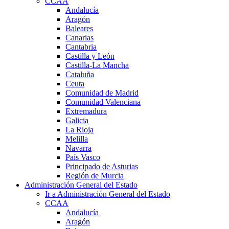
CCAA
Andalucía
Aragón
Baleares
Canarias
Cantabria
Castilla y León
Castilla-La Mancha
Cataluña
Ceuta
Comunidad de Madrid
Comunidad Valenciana
Extremadura
Galicia
La Rioja
Melilla
Navarra
País Vasco
Principado de Asturias
Región de Murcia
Administración General del Estado
Ir a Administración General del Estado
CCAA
Andalucía
Aragón