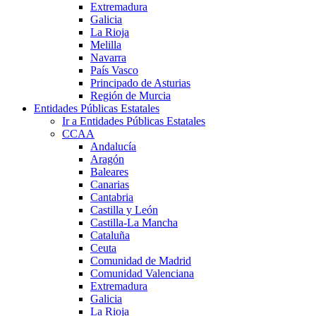
Extremadura
Galicia
La Rioja
Melilla
Navarra
País Vasco
Principado de Asturias
Región de Murcia
Entidades Públicas Estatales
Ir a Entidades Públicas Estatales
CCAA
Andalucía
Aragón
Baleares
Canarias
Cantabria
Castilla y León
Castilla-La Mancha
Cataluña
Ceuta
Comunidad de Madrid
Comunidad Valenciana
Extremadura
Galicia
La Rioja