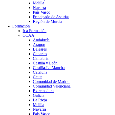
Melilla
Navarra
País Vasco
Principado de Asturias
Región de Murcia
Formación
Ir a Formación
CCAA
Andalucía
Aragón
Baleares
Canarias
Cantabria
Castilla y León
Castilla-La Mancha
Cataluña
Ceuta
Comunidad de Madrid
Comunidad Valenciana
Extremadura
Galicia
La Rioja
Melilla
Navarra
País Vasco