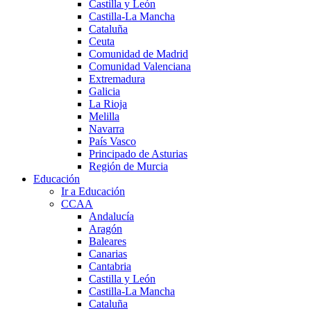
Castilla y León
Castilla-La Mancha
Cataluña
Ceuta
Comunidad de Madrid
Comunidad Valenciana
Extremadura
Galicia
La Rioja
Melilla
Navarra
País Vasco
Principado de Asturias
Región de Murcia
Educación
Ir a Educación
CCAA
Andalucía
Aragón
Baleares
Canarias
Cantabria
Castilla y León
Castilla-La Mancha
Cataluña