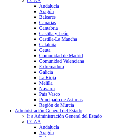
CCAA
Andalucía
Aragón
Baleares
Canarias
Cantabria
Castilla y León
Castilla-La Mancha
Cataluña
Ceuta
Comunidad de Madrid
Comunidad Valenciana
Extremadura
Galicia
La Rioja
Melilla
Navarra
País Vasco
Principado de Asturias
Región de Murcia
Administración General del Estado
Ir a Administración General del Estado
CCAA
Andalucía
Aragón