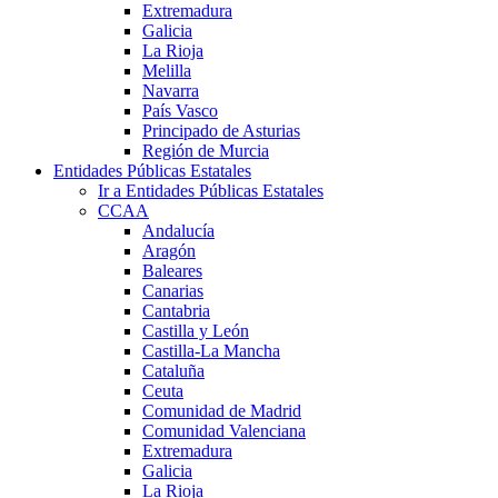
Extremadura
Galicia
La Rioja
Melilla
Navarra
País Vasco
Principado de Asturias
Región de Murcia
Entidades Públicas Estatales
Ir a Entidades Públicas Estatales
CCAA
Andalucía
Aragón
Baleares
Canarias
Cantabria
Castilla y León
Castilla-La Mancha
Cataluña
Ceuta
Comunidad de Madrid
Comunidad Valenciana
Extremadura
Galicia
La Rioja