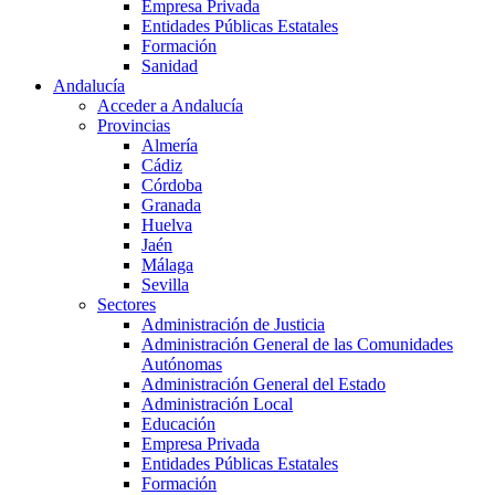
Empresa Privada
Entidades Públicas Estatales
Formación
Sanidad
Andalucía
Acceder a Andalucía
Provincias
Almería
Cádiz
Córdoba
Granada
Huelva
Jaén
Málaga
Sevilla
Sectores
Administración de Justicia
Administración General de las Comunidades
Autónomas
Administración General del Estado
Administración Local
Educación
Empresa Privada
Entidades Públicas Estatales
Formación