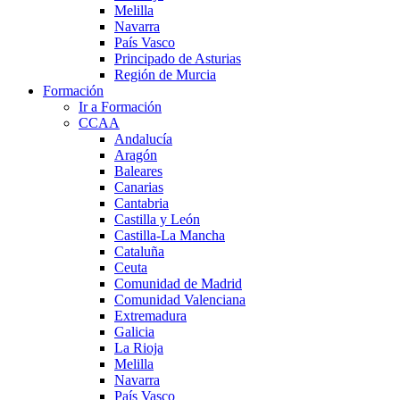
Melilla
Navarra
País Vasco
Principado de Asturias
Región de Murcia
Formación
Ir a Formación
CCAA
Andalucía
Aragón
Baleares
Canarias
Cantabria
Castilla y León
Castilla-La Mancha
Cataluña
Ceuta
Comunidad de Madrid
Comunidad Valenciana
Extremadura
Galicia
La Rioja
Melilla
Navarra
País Vasco