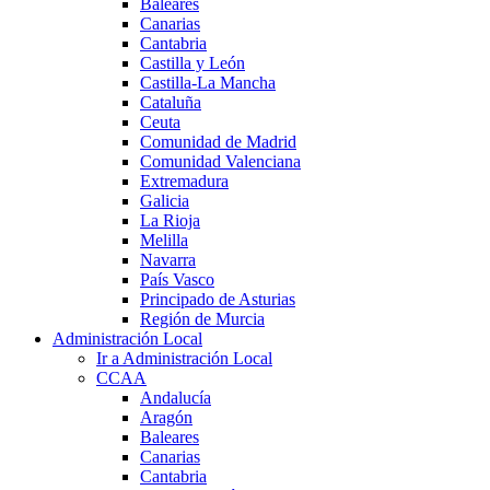
Baleares
Canarias
Cantabria
Castilla y León
Castilla-La Mancha
Cataluña
Ceuta
Comunidad de Madrid
Comunidad Valenciana
Extremadura
Galicia
La Rioja
Melilla
Navarra
País Vasco
Principado de Asturias
Región de Murcia
Administración Local
Ir a Administración Local
CCAA
Andalucía
Aragón
Baleares
Canarias
Cantabria