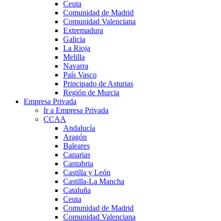
Ceuta
Comunidad de Madrid
Comunidad Valenciana
Extremadura
Galicia
La Rioja
Melilla
Navarra
País Vasco
Principado de Asturias
Región de Murcia
Empresa Privada
Ir a Empresa Privada
CCAA
Andalucía
Aragón
Baleares
Canarias
Cantabria
Castilla y León
Castilla-La Mancha
Cataluña
Ceuta
Comunidad de Madrid
Comunidad Valenciana