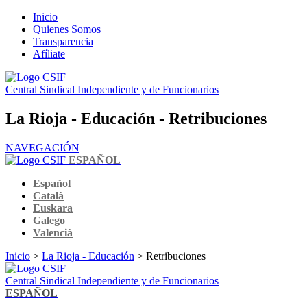
Inicio
Quienes Somos
Transparencia
Afíliate
Central Sindical Independiente y de Funcionarios
La Rioja - Educación - Retribuciones
NAVEGACIÓN
ESPAÑOL
Español
Català
Euskara
Galego
Valencià
Inicio
>
La Rioja - Educación
> Retribuciones
Central Sindical Independiente y de Funcionarios
ESPAÑOL