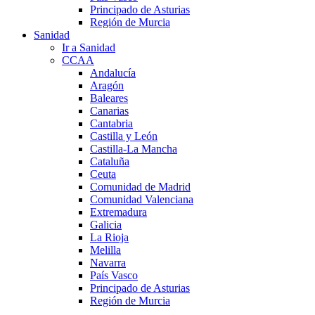
Principado de Asturias
Región de Murcia
Sanidad
Ir a Sanidad
CCAA
Andalucía
Aragón
Baleares
Canarias
Cantabria
Castilla y León
Castilla-La Mancha
Cataluña
Ceuta
Comunidad de Madrid
Comunidad Valenciana
Extremadura
Galicia
La Rioja
Melilla
Navarra
País Vasco
Principado de Asturias
Región de Murcia