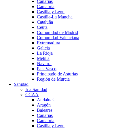
Canarias
Cantabria
Castilla y León
Castilla-La Mancha
Cataluña
Ceuta
Comunidad de Madrid
Comunidad Valenciana
Extremadura
Galicia
La Rioja
Melilla
Navarra
País Vasco
Principado de Asturias
Región de Murcia
Sanidad
Ir a Sanidad
CCAA
Andalucía
Aragón
Baleares
Canarias
Cantabria
Castilla y León