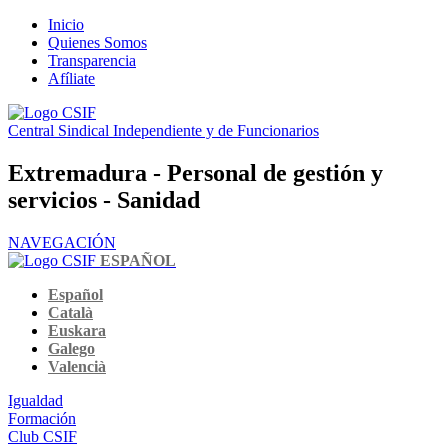
Inicio
Quienes Somos
Transparencia
Afíliate
Central Sindical Independiente y de Funcionarios
Extremadura - Personal de gestión y
servicios - Sanidad
NAVEGACIÓN
ESPAÑOL
Español
Català
Euskara
Galego
Valencià
Igualdad
Formación
Club CSIF