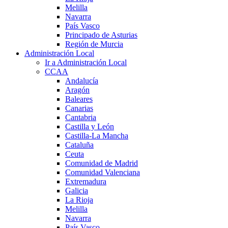
Melilla
Navarra
País Vasco
Principado de Asturias
Región de Murcia
Administración Local
Ir a Administración Local
CCAA
Andalucía
Aragón
Baleares
Canarias
Cantabria
Castilla y León
Castilla-La Mancha
Cataluña
Ceuta
Comunidad de Madrid
Comunidad Valenciana
Extremadura
Galicia
La Rioja
Melilla
Navarra
País Vasco