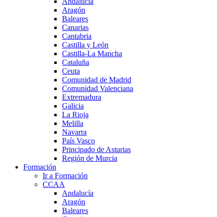
Andalucía
Aragón
Baleares
Canarias
Cantabria
Castilla y León
Castilla-La Mancha
Cataluña
Ceuta
Comunidad de Madrid
Comunidad Valenciana
Extremadura
Galicia
La Rioja
Melilla
Navarra
País Vasco
Principado de Asturias
Región de Murcia
Formación
Ir a Formación
CCAA
Andalucía
Aragón
Baleares