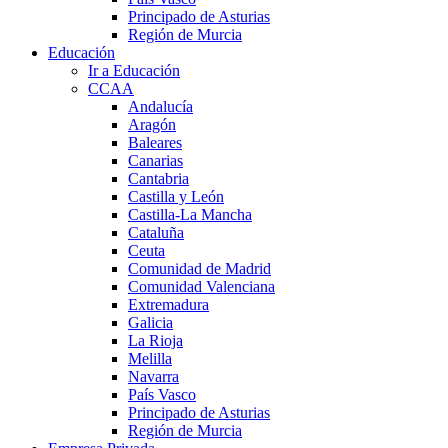
Principado de Asturias
Región de Murcia
Educación
Ir a Educación
CCAA
Andalucía
Aragón
Baleares
Canarias
Cantabria
Castilla y León
Castilla-La Mancha
Cataluña
Ceuta
Comunidad de Madrid
Comunidad Valenciana
Extremadura
Galicia
La Rioja
Melilla
Navarra
País Vasco
Principado de Asturias
Región de Murcia