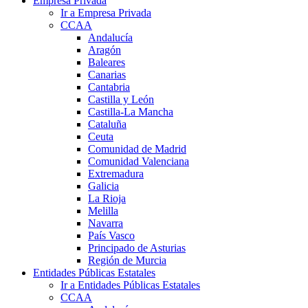
Empresa Privada
Ir a Empresa Privada
CCAA
Andalucía
Aragón
Baleares
Canarias
Cantabria
Castilla y León
Castilla-La Mancha
Cataluña
Ceuta
Comunidad de Madrid
Comunidad Valenciana
Extremadura
Galicia
La Rioja
Melilla
Navarra
País Vasco
Principado de Asturias
Región de Murcia
Entidades Públicas Estatales
Ir a Entidades Públicas Estatales
CCAA