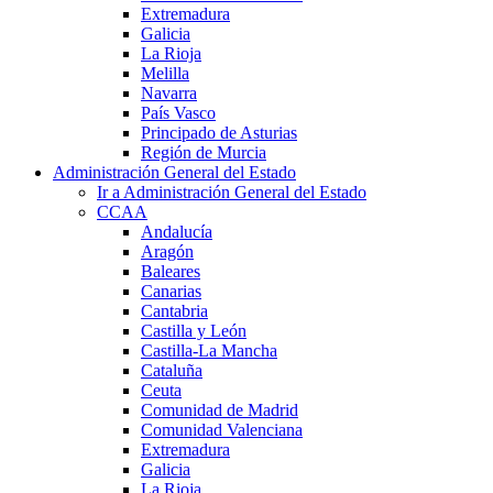
Extremadura
Galicia
La Rioja
Melilla
Navarra
País Vasco
Principado de Asturias
Región de Murcia
Administración General del Estado
Ir a Administración General del Estado
CCAA
Andalucía
Aragón
Baleares
Canarias
Cantabria
Castilla y León
Castilla-La Mancha
Cataluña
Ceuta
Comunidad de Madrid
Comunidad Valenciana
Extremadura
Galicia
La Rioja