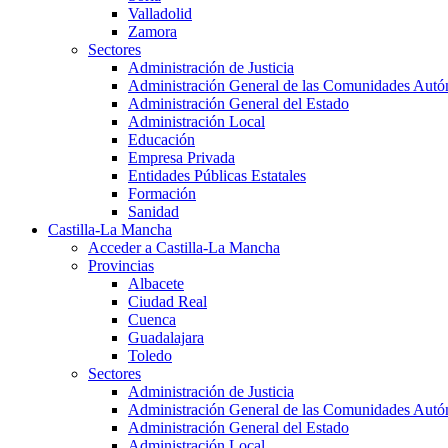
Valladolid
Zamora
Sectores
Administración de Justicia
Administración General de las Comunidades Aut
Administración General del Estado
Administración Local
Educación
Empresa Privada
Entidades Públicas Estatales
Formación
Sanidad
Castilla-La Mancha
Acceder a Castilla-La Mancha
Provincias
Albacete
Ciudad Real
Cuenca
Guadalajara
Toledo
Sectores
Administración de Justicia
Administración General de las Comunidades Aut
Administración General del Estado
Administración Local