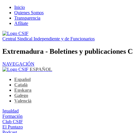
Inicio
Quienes Somos
Transparencia
Afíliate
Central Sindical Independiente y de Funcionarios
Extremadura - Boletines y publicaciones 
NAVEGACIÓN
ESPAÑOL
Español
Català
Euskara
Galego
Valencià
Igualdad
Formación
Club CSIF
El Puntazo
Podcast