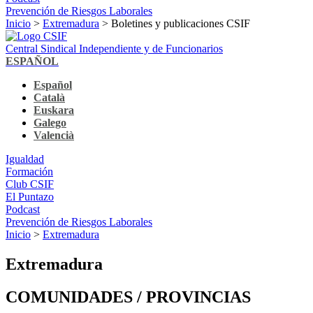
Prevención de Riesgos Laborales
Inicio
>
Extremadura
> Boletines y publicaciones CSIF
Central Sindical Independiente y de Funcionarios
ESPAÑOL
Español
Català
Euskara
Galego
Valencià
Igualdad
Formación
Club CSIF
El Puntazo
Podcast
Prevención de Riesgos Laborales
Inicio
>
Extremadura
Extremadura
COMUNIDADES / PROVINCIAS