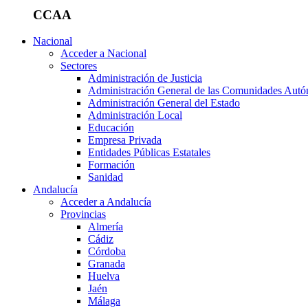
CCAA
Nacional
Acceder a Nacional
Sectores
Administración de Justicia
Administración General de las Comunidades Aut
Administración General del Estado
Administración Local
Educación
Empresa Privada
Entidades Públicas Estatales
Formación
Sanidad
Andalucía
Acceder a Andalucía
Provincias
Almería
Cádiz
Córdoba
Granada
Huelva
Jaén
Málaga