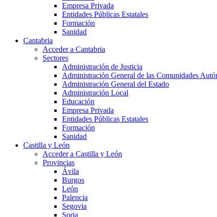
Empresa Privada
Entidades Públicas Estatales
Formación
Sanidad
Cantabria
Acceder a Cantabria
Sectores
Administración de Justicia
Administración General de las Comunidades Aut
Administración General del Estado
Administración Local
Educación
Empresa Privada
Entidades Públicas Estatales
Formación
Sanidad
Castilla y León
Acceder a Castilla y León
Provincias
Ávila
Burgos
León
Palencia
Segovia
Soria