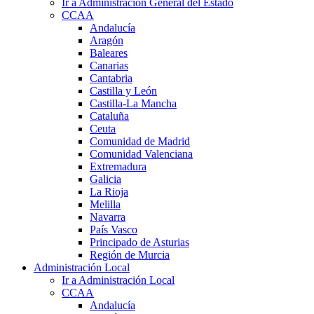
Ir a Administración General del Estado
CCAA
Andalucía
Aragón
Baleares
Canarias
Cantabria
Castilla y León
Castilla-La Mancha
Cataluña
Ceuta
Comunidad de Madrid
Comunidad Valenciana
Extremadura
Galicia
La Rioja
Melilla
Navarra
País Vasco
Principado de Asturias
Región de Murcia
Administración Local
Ir a Administración Local
CCAA
Andalucía