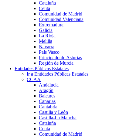
Cataluña
Ceuta
Comunidad de Madrid
Comunidad Valenciana
Extremadura
Galicia
La Rioja
Melilla
Navarra
País Vasco
Principado de Asturias
Región de Murcia
Entidades Públicas Estatales
Ir a Entidades Públicas Estatales
CCAA
Andalucía
Aragón
Baleares
Canarias
Cantabria
Castilla y León
Castilla-La Mancha
Cataluña
Ceuta
Comunidad de Madrid