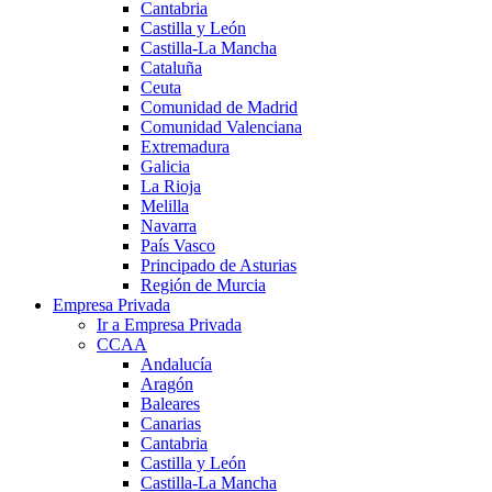
Cantabria
Castilla y León
Castilla-La Mancha
Cataluña
Ceuta
Comunidad de Madrid
Comunidad Valenciana
Extremadura
Galicia
La Rioja
Melilla
Navarra
País Vasco
Principado de Asturias
Región de Murcia
Empresa Privada
Ir a Empresa Privada
CCAA
Andalucía
Aragón
Baleares
Canarias
Cantabria
Castilla y León
Castilla-La Mancha