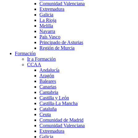
Comunidad Valenciana
Extremadura
Galicia
La Rioja
Melilla
Navarra
País Vasco
Principado de Asturias
Región de Murcia
Formación
Ir a Formación
CCAA
Andalucía
Aragón
Baleares
Canarias
Cantabria
Castilla y León
Castilla-La Mancha
Cataluña
Ceuta
Comunidad de Madrid
Comunidad Valenciana
Extremadura
Galicia