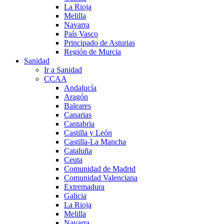
La Rioja
Melilla
Navarra
País Vasco
Principado de Asturias
Región de Murcia
Sanidad
Ir a Sanidad
CCAA
Andalucía
Aragón
Baleares
Canarias
Cantabria
Castilla y León
Castilla-La Mancha
Cataluña
Ceuta
Comunidad de Madrid
Comunidad Valenciana
Extremadura
Galicia
La Rioja
Melilla
Navarra