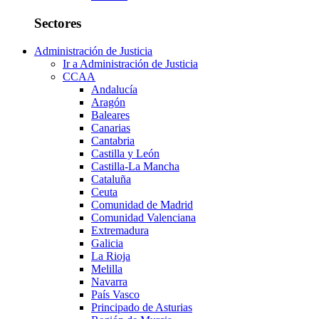
Sectores
Administración de Justicia
Ir a Administración de Justicia
CCAA
Andalucía
Aragón
Baleares
Canarias
Cantabria
Castilla y León
Castilla-La Mancha
Cataluña
Ceuta
Comunidad de Madrid
Comunidad Valenciana
Extremadura
Galicia
La Rioja
Melilla
Navarra
País Vasco
Principado de Asturias