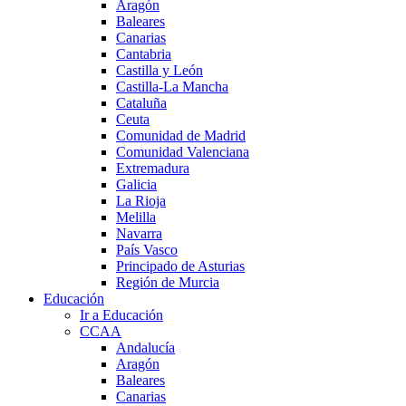
Aragón
Baleares
Canarias
Cantabria
Castilla y León
Castilla-La Mancha
Cataluña
Ceuta
Comunidad de Madrid
Comunidad Valenciana
Extremadura
Galicia
La Rioja
Melilla
Navarra
País Vasco
Principado de Asturias
Región de Murcia
Educación
Ir a Educación
CCAA
Andalucía
Aragón
Baleares
Canarias