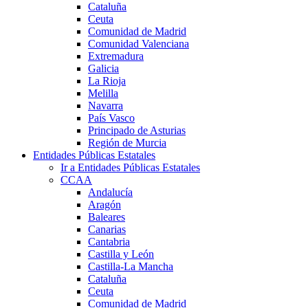
Cataluña
Ceuta
Comunidad de Madrid
Comunidad Valenciana
Extremadura
Galicia
La Rioja
Melilla
Navarra
País Vasco
Principado de Asturias
Región de Murcia
Entidades Públicas Estatales
Ir a Entidades Públicas Estatales
CCAA
Andalucía
Aragón
Baleares
Canarias
Cantabria
Castilla y León
Castilla-La Mancha
Cataluña
Ceuta
Comunidad de Madrid