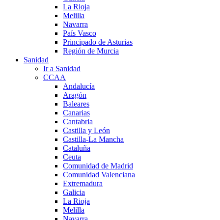
La Rioja
Melilla
Navarra
País Vasco
Principado de Asturias
Región de Murcia
Sanidad
Ir a Sanidad
CCAA
Andalucía
Aragón
Baleares
Canarias
Cantabria
Castilla y León
Castilla-La Mancha
Cataluña
Ceuta
Comunidad de Madrid
Comunidad Valenciana
Extremadura
Galicia
La Rioja
Melilla
Navarra