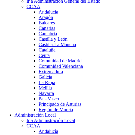
Ir a Administración General del Estado
CCAA
Andalucía
Aragón
Baleares
Canarias
Cantabria
Castilla y León
Castilla-La Mancha
Cataluña
Ceuta
Comunidad de Madrid
Comunidad Valenciana
Extremadura
Galicia
La Rioja
Melilla
Navarra
País Vasco
Principado de Asturias
Región de Murcia
Administración Local
Ir a Administración Local
CCAA
Andalucía