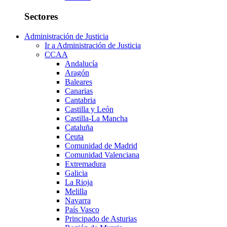
Sectores
Administración de Justicia
Ir a Administración de Justicia
CCAA
Andalucía
Aragón
Baleares
Canarias
Cantabria
Castilla y León
Castilla-La Mancha
Cataluña
Ceuta
Comunidad de Madrid
Comunidad Valenciana
Extremadura
Galicia
La Rioja
Melilla
Navarra
País Vasco
Principado de Asturias