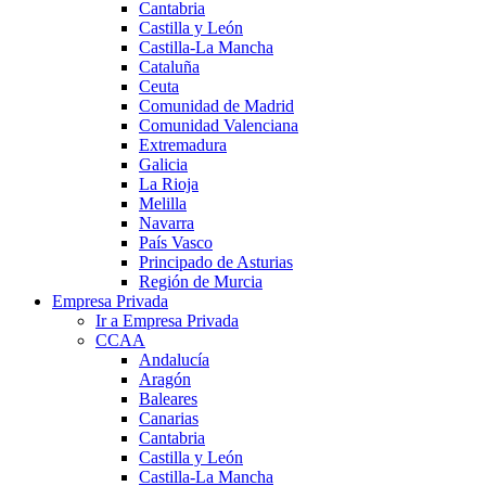
Cantabria
Castilla y León
Castilla-La Mancha
Cataluña
Ceuta
Comunidad de Madrid
Comunidad Valenciana
Extremadura
Galicia
La Rioja
Melilla
Navarra
País Vasco
Principado de Asturias
Región de Murcia
Empresa Privada
Ir a Empresa Privada
CCAA
Andalucía
Aragón
Baleares
Canarias
Cantabria
Castilla y León
Castilla-La Mancha