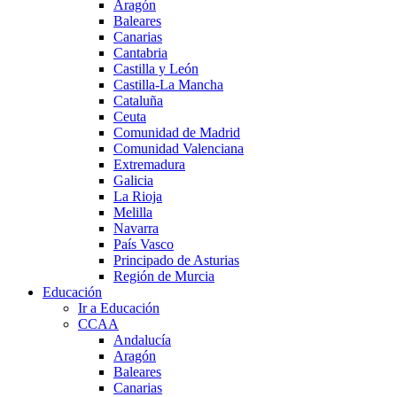
Aragón
Baleares
Canarias
Cantabria
Castilla y León
Castilla-La Mancha
Cataluña
Ceuta
Comunidad de Madrid
Comunidad Valenciana
Extremadura
Galicia
La Rioja
Melilla
Navarra
País Vasco
Principado de Asturias
Región de Murcia
Educación
Ir a Educación
CCAA
Andalucía
Aragón
Baleares
Canarias