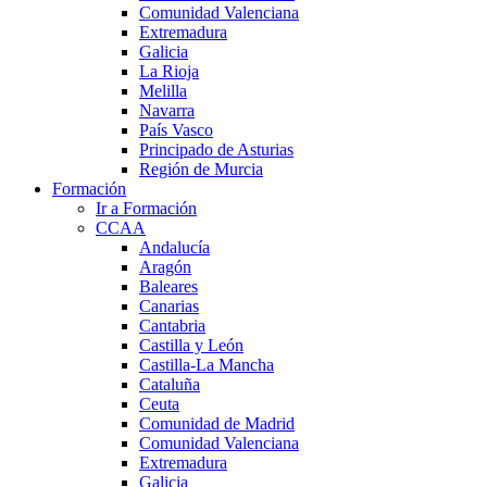
Comunidad Valenciana
Extremadura
Galicia
La Rioja
Melilla
Navarra
País Vasco
Principado de Asturias
Región de Murcia
Formación
Ir a Formación
CCAA
Andalucía
Aragón
Baleares
Canarias
Cantabria
Castilla y León
Castilla-La Mancha
Cataluña
Ceuta
Comunidad de Madrid
Comunidad Valenciana
Extremadura
Galicia