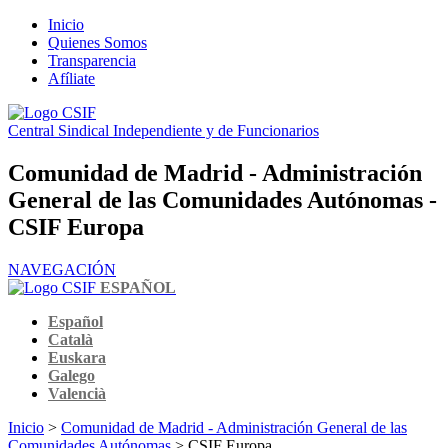
Inicio
Quienes Somos
Transparencia
Afíliate
Central Sindical Independiente y de Funcionarios
Comunidad de Madrid - Administración
General de las Comunidades Autónomas -
CSIF Europa
NAVEGACIÓN
ESPAÑOL
Español
Català
Euskara
Galego
Valencià
Inicio
>
Comunidad de Madrid - Administración General de las
Comunidades Autónomas
> CSIF Europa