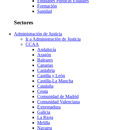
Entidades Públicas Estatales
Formación
Sanidad
Sectores
Administración de Justicia
Ir a Administración de Justicia
CCAA
Andalucía
Aragón
Baleares
Canarias
Cantabria
Castilla y León
Castilla-La Mancha
Cataluña
Ceuta
Comunidad de Madrid
Comunidad Valenciana
Extremadura
Galicia
La Rioja
Melilla
Navarra