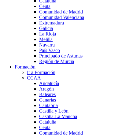
Cataluña
Ceuta
Comunidad de Madrid
Comunidad Valenciana
Extremadura
Galicia
La Rioja
Melilla
Navarra
País Vasco
Principado de Asturias
Región de Murcia
Formación
Ir a Formación
CCAA
Andalucía
Aragón
Baleares
Canarias
Cantabria
Castilla y León
Castilla-La Mancha
Cataluña
Ceuta
Comunidad de Madrid