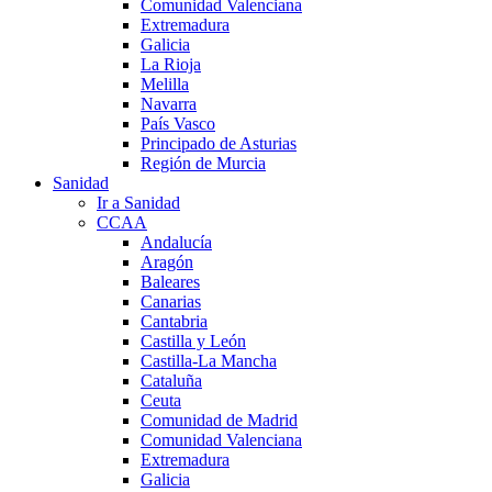
Comunidad Valenciana
Extremadura
Galicia
La Rioja
Melilla
Navarra
País Vasco
Principado de Asturias
Región de Murcia
Sanidad
Ir a Sanidad
CCAA
Andalucía
Aragón
Baleares
Canarias
Cantabria
Castilla y León
Castilla-La Mancha
Cataluña
Ceuta
Comunidad de Madrid
Comunidad Valenciana
Extremadura
Galicia