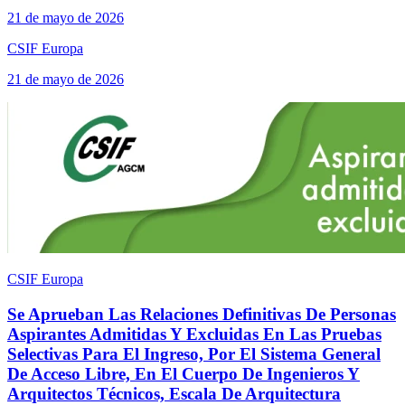
21 de mayo de 2026
CSIF Europa
21 de mayo de 2026
CSIF Europa
Se Aprueban Las Relaciones Definitivas De Personas
Aspirantes Admitidas Y Excluidas En Las Pruebas
Selectivas Para El Ingreso, Por El Sistema General
De Acceso Libre, En El Cuerpo De Ingenieros Y
Arquitectos Técnicos, Escala De Arquitectura