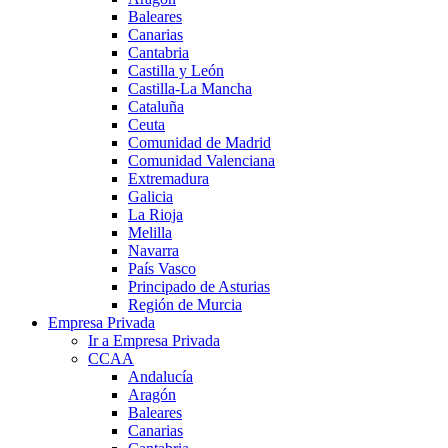
Baleares
Canarias
Cantabria
Castilla y León
Castilla-La Mancha
Cataluña
Ceuta
Comunidad de Madrid
Comunidad Valenciana
Extremadura
Galicia
La Rioja
Melilla
Navarra
País Vasco
Principado de Asturias
Región de Murcia
Empresa Privada
Ir a Empresa Privada
CCAA
Andalucía
Aragón
Baleares
Canarias