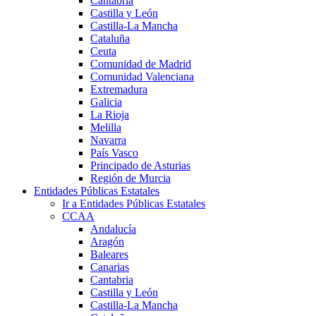
Cantabria
Castilla y León
Castilla-La Mancha
Cataluña
Ceuta
Comunidad de Madrid
Comunidad Valenciana
Extremadura
Galicia
La Rioja
Melilla
Navarra
País Vasco
Principado de Asturias
Región de Murcia
Entidades Públicas Estatales
Ir a Entidades Públicas Estatales
CCAA
Andalucía
Aragón
Baleares
Canarias
Cantabria
Castilla y León
Castilla-La Mancha