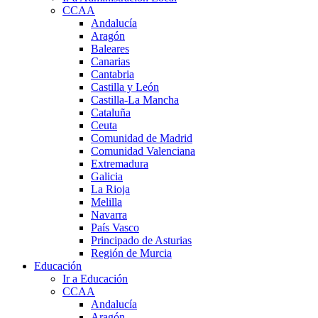
CCAA
Andalucía
Aragón
Baleares
Canarias
Cantabria
Castilla y León
Castilla-La Mancha
Cataluña
Ceuta
Comunidad de Madrid
Comunidad Valenciana
Extremadura
Galicia
La Rioja
Melilla
Navarra
País Vasco
Principado de Asturias
Región de Murcia
Educación
Ir a Educación
CCAA
Andalucía
Aragón