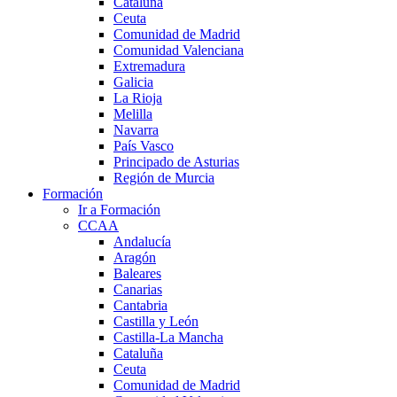
Cataluña
Ceuta
Comunidad de Madrid
Comunidad Valenciana
Extremadura
Galicia
La Rioja
Melilla
Navarra
País Vasco
Principado de Asturias
Región de Murcia
Formación
Ir a Formación
CCAA
Andalucía
Aragón
Baleares
Canarias
Cantabria
Castilla y León
Castilla-La Mancha
Cataluña
Ceuta
Comunidad de Madrid