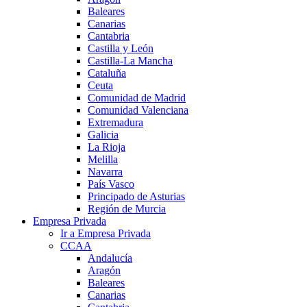
Baleares
Canarias
Cantabria
Castilla y León
Castilla-La Mancha
Cataluña
Ceuta
Comunidad de Madrid
Comunidad Valenciana
Extremadura
Galicia
La Rioja
Melilla
Navarra
País Vasco
Principado de Asturias
Región de Murcia
Empresa Privada
Ir a Empresa Privada
CCAA
Andalucía
Aragón
Baleares
Canarias