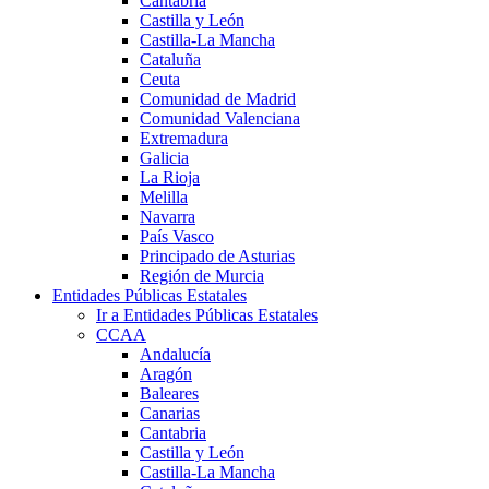
Cantabria
Castilla y León
Castilla-La Mancha
Cataluña
Ceuta
Comunidad de Madrid
Comunidad Valenciana
Extremadura
Galicia
La Rioja
Melilla
Navarra
País Vasco
Principado de Asturias
Región de Murcia
Entidades Públicas Estatales
Ir a Entidades Públicas Estatales
CCAA
Andalucía
Aragón
Baleares
Canarias
Cantabria
Castilla y León
Castilla-La Mancha