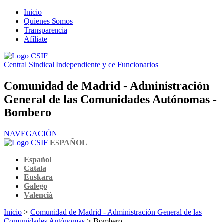
Inicio
Quienes Somos
Transparencia
Afíliate
Central Sindical Independiente y de Funcionarios
Comunidad de Madrid - Administración
General de las Comunidades Autónomas -
Bombero
NAVEGACIÓN
ESPAÑOL
Español
Català
Euskara
Galego
Valencià
Inicio
>
Comunidad de Madrid - Administración General de las
Comunidades Autónomas
> Bombero