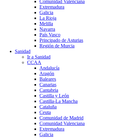
Comunidad Valenciana
Extremadura
Galicia
La Rioja
Melilla
Navarra
País Vasco
Principado de Asturias
Región de Murcia
Sanidad
Ir a Sanidad
CCAA
Andalucía
Aragón
Baleares
Canarias
Cantabria
Castilla y León
Castilla-La Mancha
Cataluña
Ceuta
Comunidad de Madrid
Comunidad Valenciana
Extremadura
Galicia