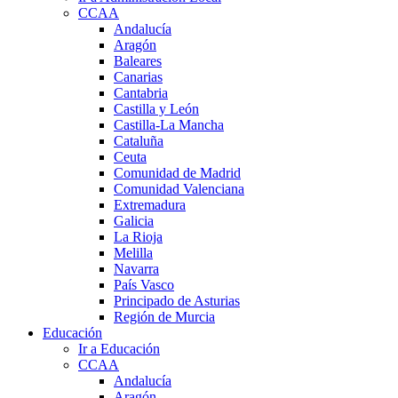
CCAA
Andalucía
Aragón
Baleares
Canarias
Cantabria
Castilla y León
Castilla-La Mancha
Cataluña
Ceuta
Comunidad de Madrid
Comunidad Valenciana
Extremadura
Galicia
La Rioja
Melilla
Navarra
País Vasco
Principado de Asturias
Región de Murcia
Educación
Ir a Educación
CCAA
Andalucía
Aragón