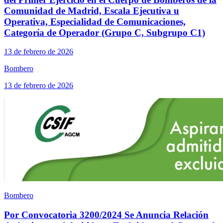
Comunidad de Madrid, Escala Ejecutiva u
Operativa, Especialidad de Comunicaciones,
Categoría de Operador (Grupo C, Subgrupo C1)
13 de febrero de 2026
Bombero
13 de febrero de 2026
Bombero
Por Convocatoria 3200/2024 Se Anuncia Relación