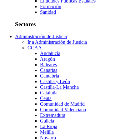
Entidades Públicas Estatales
Formación
Sanidad
Sectores
Administración de Justicia
Ir a Administración de Justicia
CCAA
Andalucía
Aragón
Baleares
Canarias
Cantabria
Castilla y León
Castilla-La Mancha
Cataluña
Ceuta
Comunidad de Madrid
Comunidad Valenciana
Extremadura
Galicia
La Rioja
Melilla
Navarra