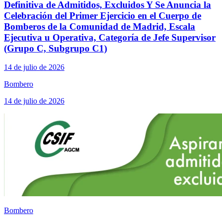
Definitiva de Admitidos, Excluidos Y Se Anuncia la
Celebración del Primer Ejercicio en el Cuerpo de
Bomberos de la Comunidad de Madrid, Escala
Ejecutiva u Operativa, Categoría de Jefe Supervisor
(Grupo C, Subgrupo C1)
14 de julio de 2026
Bombero
14 de julio de 2026
Bombero