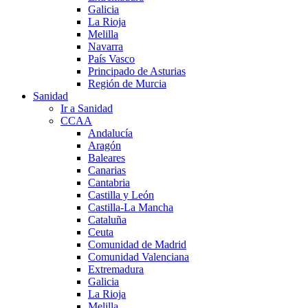
Galicia
La Rioja
Melilla
Navarra
País Vasco
Principado de Asturias
Región de Murcia
Sanidad
Ir a Sanidad
CCAA
Andalucía
Aragón
Baleares
Canarias
Cantabria
Castilla y León
Castilla-La Mancha
Cataluña
Ceuta
Comunidad de Madrid
Comunidad Valenciana
Extremadura
Galicia
La Rioja
Melilla