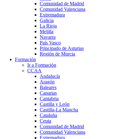
Comunidad de Madrid
Comunidad Valenciana
Extremadura
Galicia
La Rioja
Melilla
Navarra
País Vasco
Principado de Asturias
Región de Murcia
Formación
Ir a Formación
CCAA
Andalucía
Aragón
Baleares
Canarias
Cantabria
Castilla y León
Castilla-La Mancha
Cataluña
Ceuta
Comunidad de Madrid
Comunidad Valenciana
Extremadura