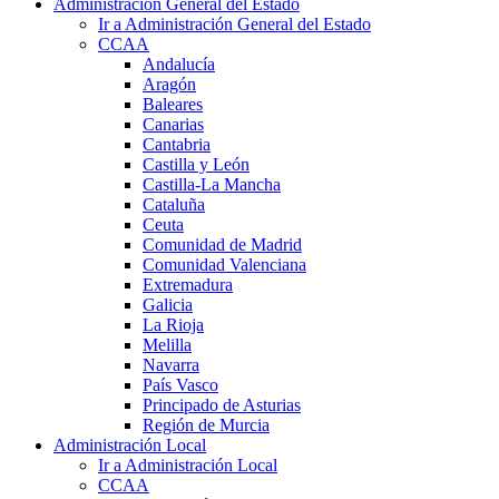
Administración General del Estado
Ir a Administración General del Estado
CCAA
Andalucía
Aragón
Baleares
Canarias
Cantabria
Castilla y León
Castilla-La Mancha
Cataluña
Ceuta
Comunidad de Madrid
Comunidad Valenciana
Extremadura
Galicia
La Rioja
Melilla
Navarra
País Vasco
Principado de Asturias
Región de Murcia
Administración Local
Ir a Administración Local
CCAA