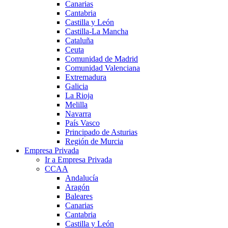
Canarias
Cantabria
Castilla y León
Castilla-La Mancha
Cataluña
Ceuta
Comunidad de Madrid
Comunidad Valenciana
Extremadura
Galicia
La Rioja
Melilla
Navarra
País Vasco
Principado de Asturias
Región de Murcia
Empresa Privada
Ir a Empresa Privada
CCAA
Andalucía
Aragón
Baleares
Canarias
Cantabria
Castilla y León