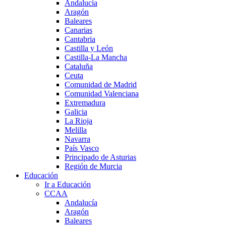
Andalucía
Aragón
Baleares
Canarias
Cantabria
Castilla y León
Castilla-La Mancha
Cataluña
Ceuta
Comunidad de Madrid
Comunidad Valenciana
Extremadura
Galicia
La Rioja
Melilla
Navarra
País Vasco
Principado de Asturias
Región de Murcia
Educación
Ir a Educación
CCAA
Andalucía
Aragón
Baleares