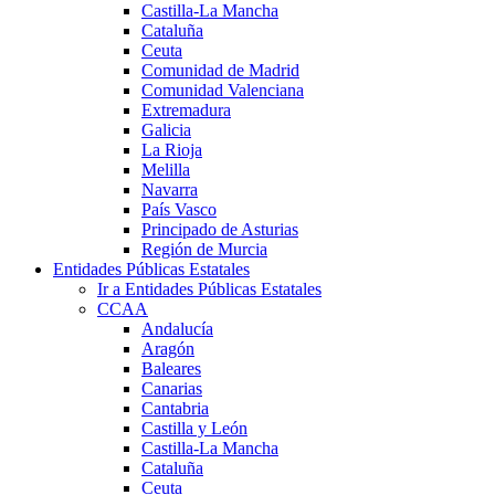
Castilla-La Mancha
Cataluña
Ceuta
Comunidad de Madrid
Comunidad Valenciana
Extremadura
Galicia
La Rioja
Melilla
Navarra
País Vasco
Principado de Asturias
Región de Murcia
Entidades Públicas Estatales
Ir a Entidades Públicas Estatales
CCAA
Andalucía
Aragón
Baleares
Canarias
Cantabria
Castilla y León
Castilla-La Mancha
Cataluña
Ceuta