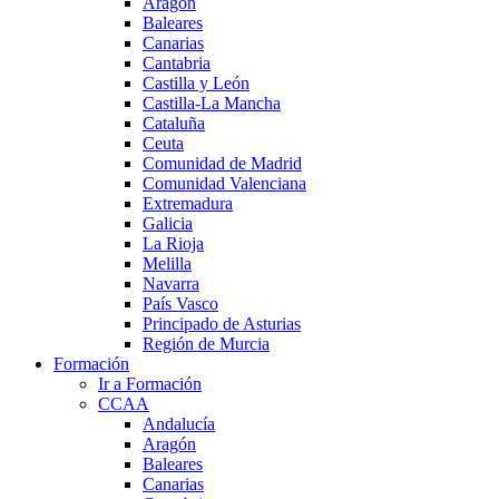
Aragón
Baleares
Canarias
Cantabria
Castilla y León
Castilla-La Mancha
Cataluña
Ceuta
Comunidad de Madrid
Comunidad Valenciana
Extremadura
Galicia
La Rioja
Melilla
Navarra
País Vasco
Principado de Asturias
Región de Murcia
Formación
Ir a Formación
CCAA
Andalucía
Aragón
Baleares
Canarias