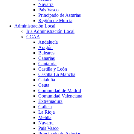
Navarra
País Vasco
Principado de Asturias
Región de Murcia
Administración Local
Ir a Administración Local
CCAA
Andalucía
Aragón
Baleares
Canarias
Cantabria
Castilla y León
Castilla-La Mancha
Cataluña
Ceuta
Comunidad de Madrid
Comunidad Valenciana
Extremadura
Galicia
La Rioja
Melilla
Navarra
País Vasco
Principado de Asturias