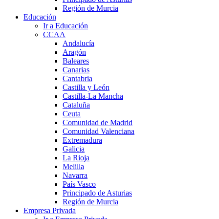
Región de Murcia
Educación
Ir a Educación
CCAA
Andalucía
Aragón
Baleares
Canarias
Cantabria
Castilla y León
Castilla-La Mancha
Cataluña
Ceuta
Comunidad de Madrid
Comunidad Valenciana
Extremadura
Galicia
La Rioja
Melilla
Navarra
País Vasco
Principado de Asturias
Región de Murcia
Empresa Privada