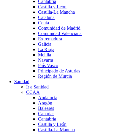
Cantabria
Castilla y León
Castilla-La Mancha
Cataluña
Ceuta
Comunidad de Madrid
Comunidad Valenciana
Extremadura
Galicia
La Rioja
Melilla
Navarra
País Vasco
Principado de Asturias
Región de Murcia
Sanidad
Ir a Sanidad
CCAA
Andalucía
Aragón
Baleares
Canarias
Cantabria
Castilla y León
Castilla-La Mancha