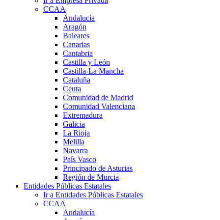
Ir a Empresa Privada
CCAA
Andalucía
Aragón
Baleares
Canarias
Cantabria
Castilla y León
Castilla-La Mancha
Cataluña
Ceuta
Comunidad de Madrid
Comunidad Valenciana
Extremadura
Galicia
La Rioja
Melilla
Navarra
País Vasco
Principado de Asturias
Región de Murcia
Entidades Públicas Estatales
Ir a Entidades Públicas Estatales
CCAA
Andalucía