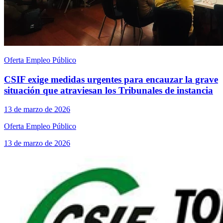
Oferta Empleo Público
CSIF exige medidas urgentes para encauzar la grave
situación que atraviesan los Tribunales de instancia
13 de marzo de 2026
Oferta Empleo Público
13 de marzo de 2026