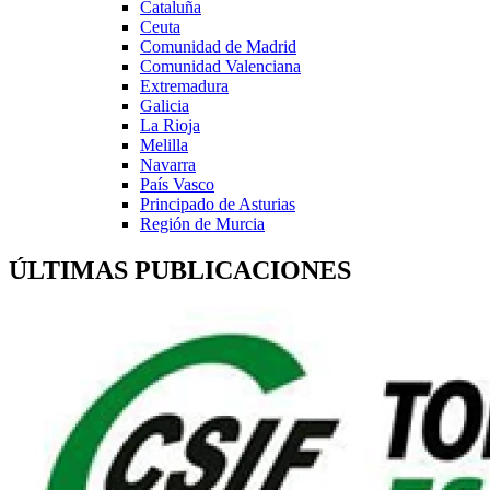
Cataluña
Ceuta
Comunidad de Madrid
Comunidad Valenciana
Extremadura
Galicia
La Rioja
Melilla
Navarra
País Vasco
Principado de Asturias
Región de Murcia
ÚLTIMAS PUBLICACIONES