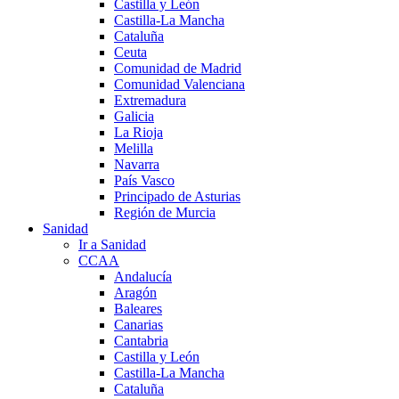
Castilla y León
Castilla-La Mancha
Cataluña
Ceuta
Comunidad de Madrid
Comunidad Valenciana
Extremadura
Galicia
La Rioja
Melilla
Navarra
País Vasco
Principado de Asturias
Región de Murcia
Sanidad
Ir a Sanidad
CCAA
Andalucía
Aragón
Baleares
Canarias
Cantabria
Castilla y León
Castilla-La Mancha
Cataluña