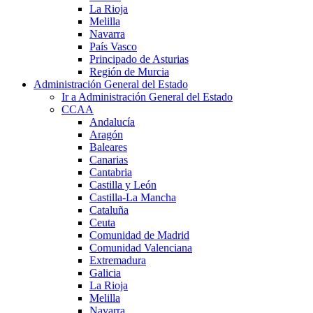
La Rioja
Melilla
Navarra
País Vasco
Principado de Asturias
Región de Murcia
Administración General del Estado
Ir a Administración General del Estado
CCAA
Andalucía
Aragón
Baleares
Canarias
Cantabria
Castilla y León
Castilla-La Mancha
Cataluña
Ceuta
Comunidad de Madrid
Comunidad Valenciana
Extremadura
Galicia
La Rioja
Melilla
Navarra