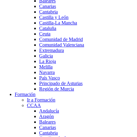
Baleares
Canarias
Cantabria
Castilla y León
Castilla-La Mancha
Cataluña
Ceuta
Comunidad de Madrid
Comunidad Valenciana
Extremadura
Galicia
La Rioja
Melilla
Navarra
País Vasco
Principado de Asturias
Región de Murcia
Formación
Ir a Formación
CCAA
Andalucía
Aragón
Baleares
Canarias
Cantabria