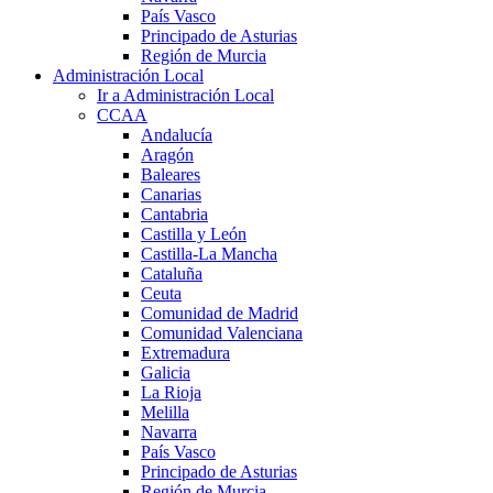
País Vasco
Principado de Asturias
Región de Murcia
Administración Local
Ir a Administración Local
CCAA
Andalucía
Aragón
Baleares
Canarias
Cantabria
Castilla y León
Castilla-La Mancha
Cataluña
Ceuta
Comunidad de Madrid
Comunidad Valenciana
Extremadura
Galicia
La Rioja
Melilla
Navarra
País Vasco
Principado de Asturias
Región de Murcia