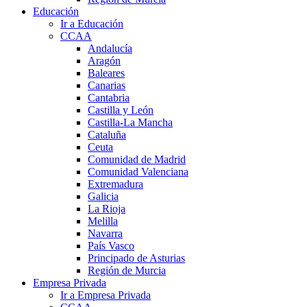
Educación
Ir a Educación
CCAA
Andalucía
Aragón
Baleares
Canarias
Cantabria
Castilla y León
Castilla-La Mancha
Cataluña
Ceuta
Comunidad de Madrid
Comunidad Valenciana
Extremadura
Galicia
La Rioja
Melilla
Navarra
País Vasco
Principado de Asturias
Región de Murcia
Empresa Privada
Ir a Empresa Privada