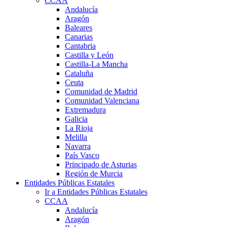
CCAA
Andalucía
Aragón
Baleares
Canarias
Cantabria
Castilla y León
Castilla-La Mancha
Cataluña
Ceuta
Comunidad de Madrid
Comunidad Valenciana
Extremadura
Galicia
La Rioja
Melilla
Navarra
País Vasco
Principado de Asturias
Región de Murcia
Entidades Públicas Estatales
Ir a Entidades Públicas Estatales
CCAA
Andalucía
Aragón