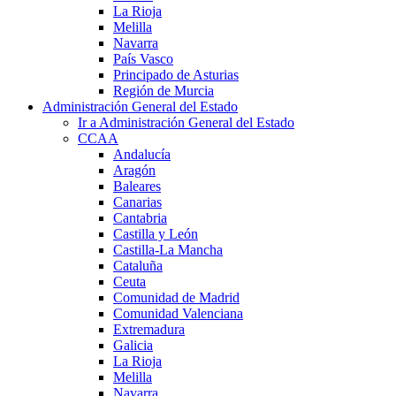
La Rioja
Melilla
Navarra
País Vasco
Principado de Asturias
Región de Murcia
Administración General del Estado
Ir a Administración General del Estado
CCAA
Andalucía
Aragón
Baleares
Canarias
Cantabria
Castilla y León
Castilla-La Mancha
Cataluña
Ceuta
Comunidad de Madrid
Comunidad Valenciana
Extremadura
Galicia
La Rioja
Melilla
Navarra