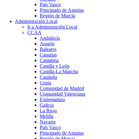
País Vasco
Principado de Asturias
Región de Murcia
Administración Local
Ir a Administración Local
CCAA
Andalucía
Aragón
Baleares
Canarias
Cantabria
Castilla y León
Castilla-La Mancha
Cataluña
Ceuta
Comunidad de Madrid
Comunidad Valenciana
Extremadura
Galicia
La Rioja
Melilla
Navarra
País Vasco
Principado de Asturias
Región de Murcia