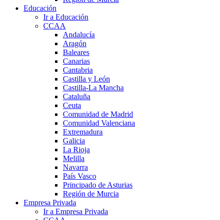
Educación
Ir a Educación
CCAA
Andalucía
Aragón
Baleares
Canarias
Cantabria
Castilla y León
Castilla-La Mancha
Cataluña
Ceuta
Comunidad de Madrid
Comunidad Valenciana
Extremadura
Galicia
La Rioja
Melilla
Navarra
País Vasco
Principado de Asturias
Región de Murcia
Empresa Privada
Ir a Empresa Privada