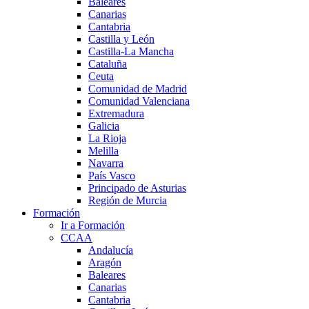
Baleares
Canarias
Cantabria
Castilla y León
Castilla-La Mancha
Cataluña
Ceuta
Comunidad de Madrid
Comunidad Valenciana
Extremadura
Galicia
La Rioja
Melilla
Navarra
País Vasco
Principado de Asturias
Región de Murcia
Formación
Ir a Formación
CCAA
Andalucía
Aragón
Baleares
Canarias
Cantabria