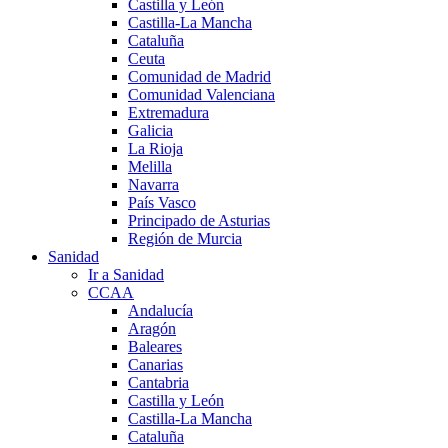
Castilla y León
Castilla-La Mancha
Cataluña
Ceuta
Comunidad de Madrid
Comunidad Valenciana
Extremadura
Galicia
La Rioja
Melilla
Navarra
País Vasco
Principado de Asturias
Región de Murcia
Sanidad
Ir a Sanidad
CCAA
Andalucía
Aragón
Baleares
Canarias
Cantabria
Castilla y León
Castilla-La Mancha
Cataluña