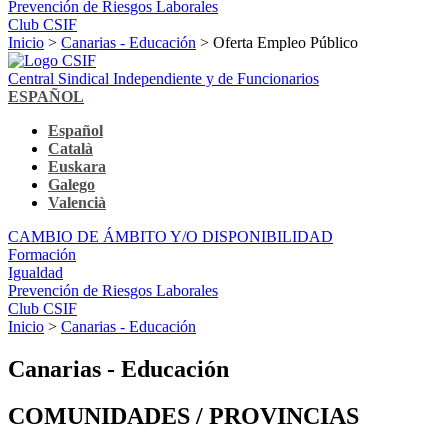
Prevención de Riesgos Laborales
Club CSIF
Inicio
>
Canarias - Educación
> Oferta Empleo Público
Central Sindical Independiente y de Funcionarios
ESPAÑOL
Español
Català
Euskara
Galego
Valencià
CAMBIO DE ÁMBITO Y/O DISPONIBILIDAD
Formación
Igualdad
Prevención de Riesgos Laborales
Club CSIF
Inicio
>
Canarias - Educación
Canarias - Educación
COMUNIDADES / PROVINCIAS