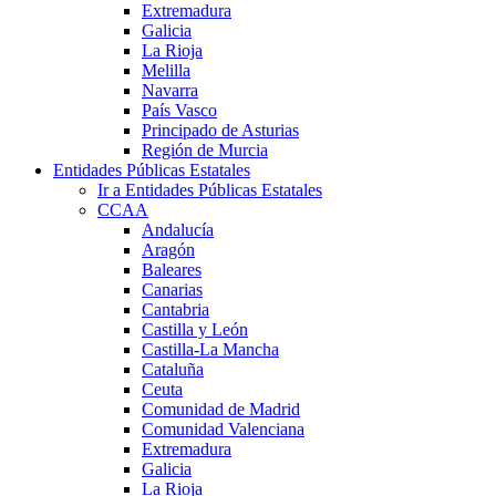
Extremadura
Galicia
La Rioja
Melilla
Navarra
País Vasco
Principado de Asturias
Región de Murcia
Entidades Públicas Estatales
Ir a Entidades Públicas Estatales
CCAA
Andalucía
Aragón
Baleares
Canarias
Cantabria
Castilla y León
Castilla-La Mancha
Cataluña
Ceuta
Comunidad de Madrid
Comunidad Valenciana
Extremadura
Galicia
La Rioja