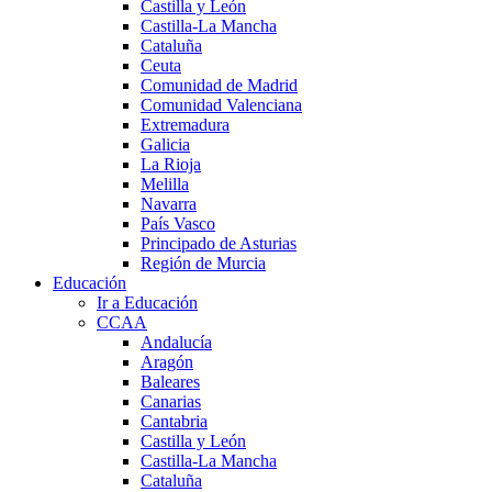
Castilla y León
Castilla-La Mancha
Cataluña
Ceuta
Comunidad de Madrid
Comunidad Valenciana
Extremadura
Galicia
La Rioja
Melilla
Navarra
País Vasco
Principado de Asturias
Región de Murcia
Educación
Ir a Educación
CCAA
Andalucía
Aragón
Baleares
Canarias
Cantabria
Castilla y León
Castilla-La Mancha
Cataluña