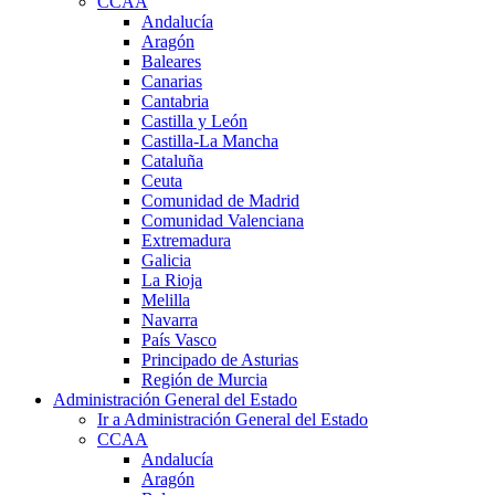
CCAA
Andalucía
Aragón
Baleares
Canarias
Cantabria
Castilla y León
Castilla-La Mancha
Cataluña
Ceuta
Comunidad de Madrid
Comunidad Valenciana
Extremadura
Galicia
La Rioja
Melilla
Navarra
País Vasco
Principado de Asturias
Región de Murcia
Administración General del Estado
Ir a Administración General del Estado
CCAA
Andalucía
Aragón