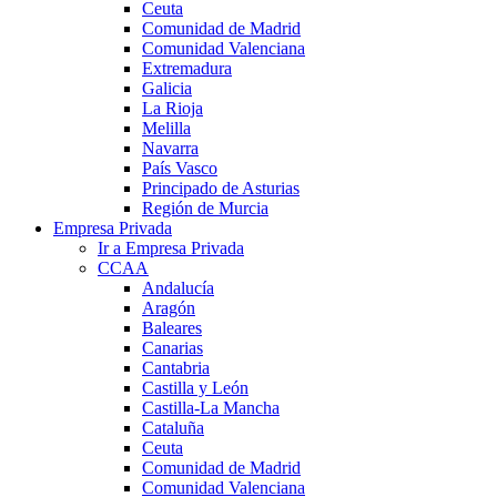
Ceuta
Comunidad de Madrid
Comunidad Valenciana
Extremadura
Galicia
La Rioja
Melilla
Navarra
País Vasco
Principado de Asturias
Región de Murcia
Empresa Privada
Ir a Empresa Privada
CCAA
Andalucía
Aragón
Baleares
Canarias
Cantabria
Castilla y León
Castilla-La Mancha
Cataluña
Ceuta
Comunidad de Madrid
Comunidad Valenciana