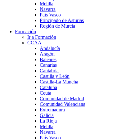
Melilla
Navarra
País Vasco
Principado de Asturias
Región de Murcia
Formación
Ir a Formación
CCAA
Andalucía
Aragón
Baleares
Canarias
Cantabria
Castilla y León
Castilla-La Mancha
Cataluña
Ceuta
Comunidad de Madrid
Comunidad Valenciana
Extremadura
Galicia
La Rioja
Melilla
Navarra
País Vasco