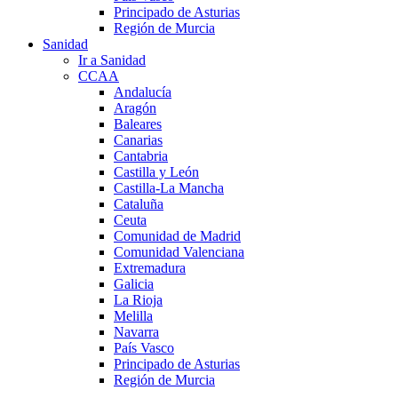
Principado de Asturias
Región de Murcia
Sanidad
Ir a Sanidad
CCAA
Andalucía
Aragón
Baleares
Canarias
Cantabria
Castilla y León
Castilla-La Mancha
Cataluña
Ceuta
Comunidad de Madrid
Comunidad Valenciana
Extremadura
Galicia
La Rioja
Melilla
Navarra
País Vasco
Principado de Asturias
Región de Murcia