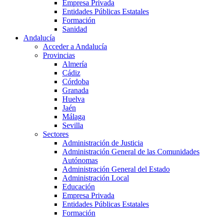
Empresa Privada
Entidades Públicas Estatales
Formación
Sanidad
Andalucía
Acceder a Andalucía
Provincias
Almería
Cádiz
Córdoba
Granada
Huelva
Jaén
Málaga
Sevilla
Sectores
Administración de Justicia
Administración General de las Comunidades
Autónomas
Administración General del Estado
Administración Local
Educación
Empresa Privada
Entidades Públicas Estatales
Formación