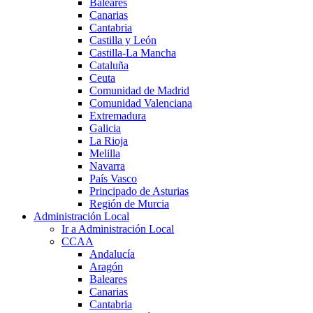
Baleares
Canarias
Cantabria
Castilla y León
Castilla-La Mancha
Cataluña
Ceuta
Comunidad de Madrid
Comunidad Valenciana
Extremadura
Galicia
La Rioja
Melilla
Navarra
País Vasco
Principado de Asturias
Región de Murcia
Administración Local
Ir a Administración Local
CCAA
Andalucía
Aragón
Baleares
Canarias
Cantabria