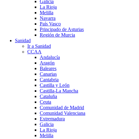
Galicia
La Rioja
Melilla
Navarra
País Vasco
Principado de Asturias
Región de Murcia
Sanidad
Ir a Sanidad
CCAA
Andalucía
Aragón
Baleares
Canarias
Cantabria
Castilla y León
Castilla-La Mancha
Cataluña
Ceuta
Comunidad de Madrid
Comunidad Valenciana
Extremadura
Galicia
La Rioja
Melilla