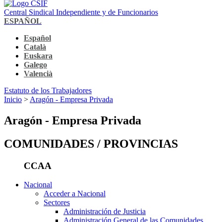
Central Sindical Independiente y de Funcionarios
ESPAÑOL
Español
Català
Euskara
Galego
Valencià
Estatuto de los Trabajadores
Inicio
>
Aragón - Empresa Privada
Aragón - Empresa Privada
COMUNIDADES / PROVINCIAS
CCAA
Nacional
Acceder a Nacional
Sectores
Administración de Justicia
Administración General de las Comunidades