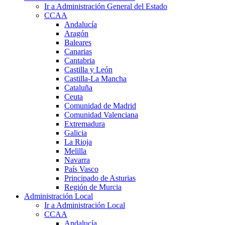
Ir a Administración General del Estado
CCAA
Andalucía
Aragón
Baleares
Canarias
Cantabria
Castilla y León
Castilla-La Mancha
Cataluña
Ceuta
Comunidad de Madrid
Comunidad Valenciana
Extremadura
Galicia
La Rioja
Melilla
Navarra
País Vasco
Principado de Asturias
Región de Murcia
Administración Local
Ir a Administración Local
CCAA
Andalucía