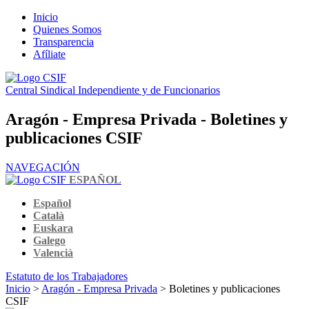
Inicio
Quienes Somos
Transparencia
Afíliate
Central Sindical Independiente y de Funcionarios
Aragón - Empresa Privada - Boletines y
publicaciones CSIF
NAVEGACIÓN
ESPAÑOL
Español
Català
Euskara
Galego
Valencià
Estatuto de los Trabajadores
Inicio
>
Aragón - Empresa Privada
> Boletines y publicaciones
CSIF