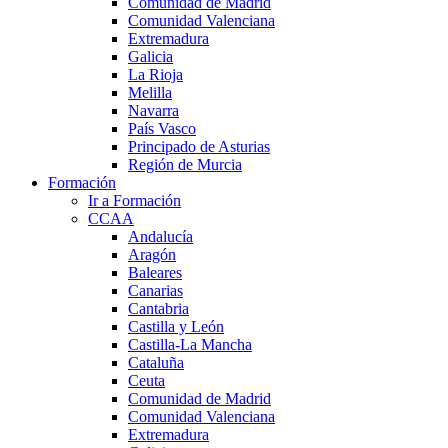
Comunidad de Madrid
Comunidad Valenciana
Extremadura
Galicia
La Rioja
Melilla
Navarra
País Vasco
Principado de Asturias
Región de Murcia
Formación
Ir a Formación
CCAA
Andalucía
Aragón
Baleares
Canarias
Cantabria
Castilla y León
Castilla-La Mancha
Cataluña
Ceuta
Comunidad de Madrid
Comunidad Valenciana
Extremadura