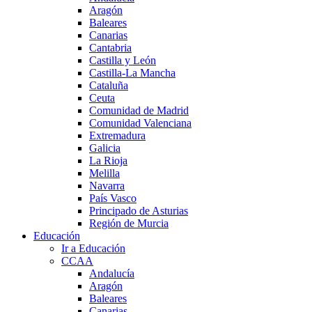
Aragón
Baleares
Canarias
Cantabria
Castilla y León
Castilla-La Mancha
Cataluña
Ceuta
Comunidad de Madrid
Comunidad Valenciana
Extremadura
Galicia
La Rioja
Melilla
Navarra
País Vasco
Principado de Asturias
Región de Murcia
Educación
Ir a Educación
CCAA
Andalucía
Aragón
Baleares
Canarias