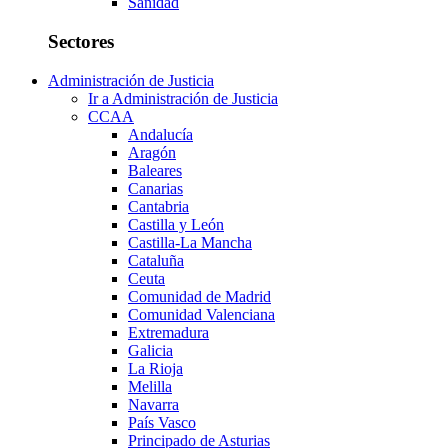
Sanidad
Sectores
Administración de Justicia
Ir a Administración de Justicia
CCAA
Andalucía
Aragón
Baleares
Canarias
Cantabria
Castilla y León
Castilla-La Mancha
Cataluña
Ceuta
Comunidad de Madrid
Comunidad Valenciana
Extremadura
Galicia
La Rioja
Melilla
Navarra
País Vasco
Principado de Asturias