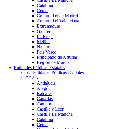
Castilla-La Mancha
Cataluña
Ceuta
Comunidad de Madrid
Comunidad Valenciana
Extremadura
Galicia
La Rioja
Melilla
Navarra
País Vasco
Principado de Asturias
Región de Murcia
Entidades Públicas Estatales
Ir a Entidades Públicas Estatales
CCAA
Andalucía
Aragón
Baleares
Canarias
Cantabria
Castilla y León
Castilla-La Mancha
Cataluña
Ceuta