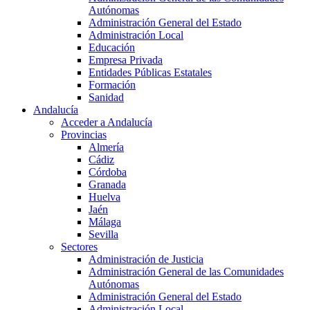
Autónomas
Administración General del Estado
Administración Local
Educación
Empresa Privada
Entidades Públicas Estatales
Formación
Sanidad
Andalucía
Acceder a Andalucía
Provincias
Almería
Cádiz
Córdoba
Granada
Huelva
Jaén
Málaga
Sevilla
Sectores
Administración de Justicia
Administración General de las Comunidades
Autónomas
Administración General del Estado
Administración Local