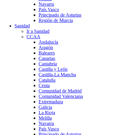
Navarra
País Vasco
Principado de Asturias
Región de Murcia
Sanidad
Ir a Sanidad
CCAA
Andalucía
Aragón
Baleares
Canarias
Cantabria
Castilla y León
Castilla-La Mancha
Cataluña
Ceuta
Comunidad de Madrid
Comunidad Valenciana
Extremadura
Galicia
La Rioja
Melilla
Navarra
País Vasco
Principado de Asturias