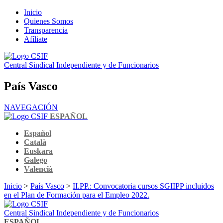
Inicio
Quienes Somos
Transparencia
Afíliate
Central Sindical Independiente y de Funcionarios
País Vasco
NAVEGACIÓN
ESPAÑOL
Español
Català
Euskara
Galego
Valencià
Inicio
>
País Vasco
>
II.PP.: Convocatoria cursos SGIIPP incluidos
en el Plan de Formación para el Empleo 2022.
Central Sindical Independiente y de Funcionarios
ESPAÑOL