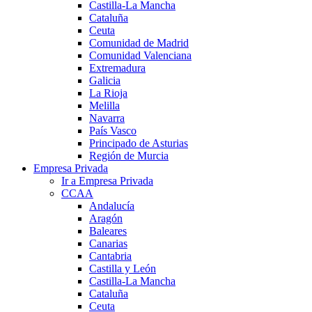
Castilla-La Mancha
Cataluña
Ceuta
Comunidad de Madrid
Comunidad Valenciana
Extremadura
Galicia
La Rioja
Melilla
Navarra
País Vasco
Principado de Asturias
Región de Murcia
Empresa Privada
Ir a Empresa Privada
CCAA
Andalucía
Aragón
Baleares
Canarias
Cantabria
Castilla y León
Castilla-La Mancha
Cataluña
Ceuta