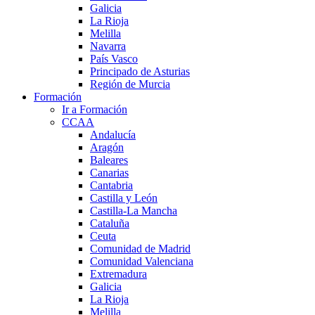
Galicia
La Rioja
Melilla
Navarra
País Vasco
Principado de Asturias
Región de Murcia
Formación
Ir a Formación
CCAA
Andalucía
Aragón
Baleares
Canarias
Cantabria
Castilla y León
Castilla-La Mancha
Cataluña
Ceuta
Comunidad de Madrid
Comunidad Valenciana
Extremadura
Galicia
La Rioja
Melilla