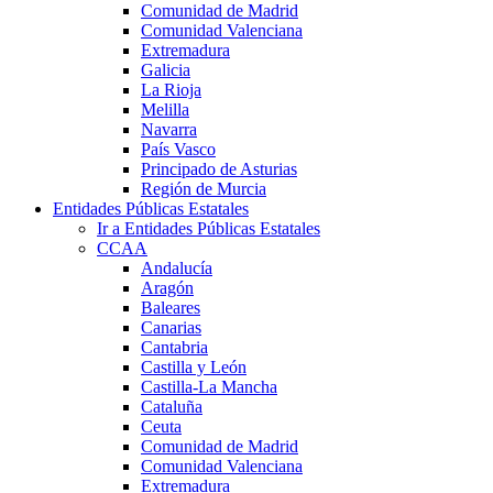
Comunidad de Madrid
Comunidad Valenciana
Extremadura
Galicia
La Rioja
Melilla
Navarra
País Vasco
Principado de Asturias
Región de Murcia
Entidades Públicas Estatales
Ir a Entidades Públicas Estatales
CCAA
Andalucía
Aragón
Baleares
Canarias
Cantabria
Castilla y León
Castilla-La Mancha
Cataluña
Ceuta
Comunidad de Madrid
Comunidad Valenciana
Extremadura