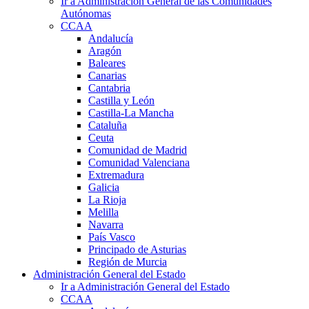
Ir a Administración General de las Comunidades
Autónomas
CCAA
Andalucía
Aragón
Baleares
Canarias
Cantabria
Castilla y León
Castilla-La Mancha
Cataluña
Ceuta
Comunidad de Madrid
Comunidad Valenciana
Extremadura
Galicia
La Rioja
Melilla
Navarra
País Vasco
Principado de Asturias
Región de Murcia
Administración General del Estado
Ir a Administración General del Estado
CCAA