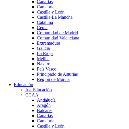
Canarias
Cantabria
Castilla y León
Castilla-La Mancha
Cataluña
Ceuta
Comunidad de Madrid
Comunidad Valenciana
Extremadura
Galicia
La Rioja
Melilla
Navarra
País Vasco
Principado de Asturias
Región de Murcia
Educación
Ir a Educación
CCAA
Andalucía
Aragón
Baleares
Canarias
Cantabria
Castilla y León