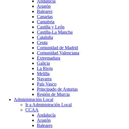
Andalucía
Aragón
Baleares
Canarias
Cantabria
Castilla y León
Castilla-La Mancha
Cataluña
Ceuta
Comunidad de Madrid
Comunidad Valenciana
Extremadura
Galicia
La Rioja
Melilla
Navarra
País Vasco
Principado de Asturias
Región de Murcia
Administración Local
Ir a Administración Local
CCAA
Andalucía
Aragón
Baleares