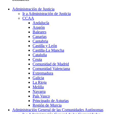
Administración de Justicia
Ir a Administración de Justicia
CCAA
Andalucía
Aragón
Baleares
Canarias
Cantabria
Castilla y León
Castilla-La Mancha
Cataluña
Ceuta
Comunidad de Madrid
Comunidad Valenciana
Extremadura
Galicia
La Rioja
Melilla
Navarra
País Vasco
Principado de Asturias
Región de Murcia
Administración General de las Comunidades Autónomas