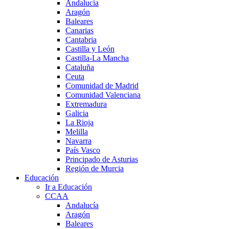
Andalucía
Aragón
Baleares
Canarias
Cantabria
Castilla y León
Castilla-La Mancha
Cataluña
Ceuta
Comunidad de Madrid
Comunidad Valenciana
Extremadura
Galicia
La Rioja
Melilla
Navarra
País Vasco
Principado de Asturias
Región de Murcia
Educación
Ir a Educación
CCAA
Andalucía
Aragón
Baleares