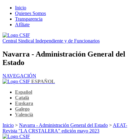
Inicio
Quienes Somos
Transparencia
Afíliate
Central Sindical Independiente y de Funcionarios
Navarra - Administración General del
Estado
NAVEGACIÓN
ESPAÑOL
Español
Català
Euskara
Galego
Valencià
Inicio
>
Navarra - Administración General del Estado
>
AEAT-
Revista "LA CRSTALERA" edición mayo 2023