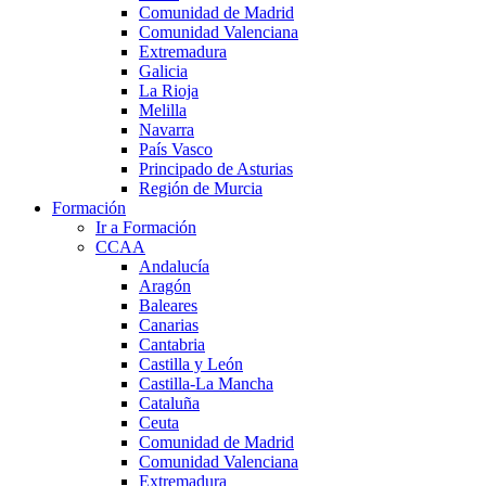
Comunidad de Madrid
Comunidad Valenciana
Extremadura
Galicia
La Rioja
Melilla
Navarra
País Vasco
Principado de Asturias
Región de Murcia
Formación
Ir a Formación
CCAA
Andalucía
Aragón
Baleares
Canarias
Cantabria
Castilla y León
Castilla-La Mancha
Cataluña
Ceuta
Comunidad de Madrid
Comunidad Valenciana
Extremadura