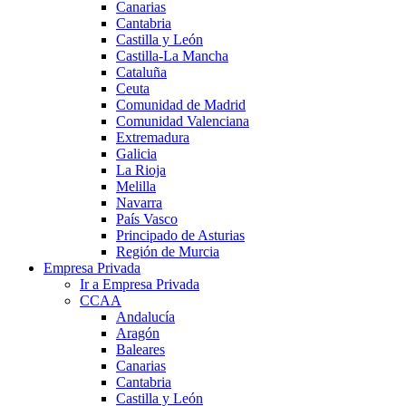
Canarias
Cantabria
Castilla y León
Castilla-La Mancha
Cataluña
Ceuta
Comunidad de Madrid
Comunidad Valenciana
Extremadura
Galicia
La Rioja
Melilla
Navarra
País Vasco
Principado de Asturias
Región de Murcia
Empresa Privada
Ir a Empresa Privada
CCAA
Andalucía
Aragón
Baleares
Canarias
Cantabria
Castilla y León