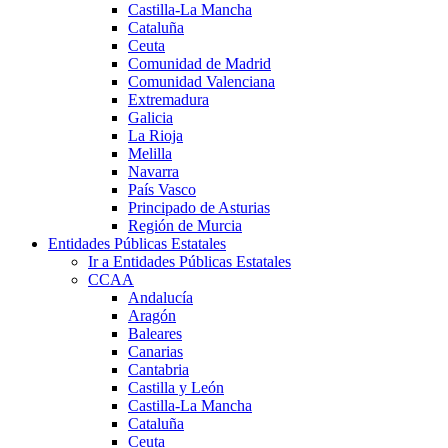
Castilla-La Mancha
Cataluña
Ceuta
Comunidad de Madrid
Comunidad Valenciana
Extremadura
Galicia
La Rioja
Melilla
Navarra
País Vasco
Principado de Asturias
Región de Murcia
Entidades Públicas Estatales
Ir a Entidades Públicas Estatales
CCAA
Andalucía
Aragón
Baleares
Canarias
Cantabria
Castilla y León
Castilla-La Mancha
Cataluña
Ceuta