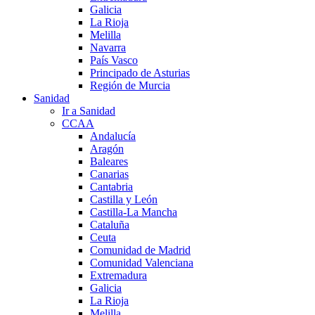
Galicia
La Rioja
Melilla
Navarra
País Vasco
Principado de Asturias
Región de Murcia
Sanidad
Ir a Sanidad
CCAA
Andalucía
Aragón
Baleares
Canarias
Cantabria
Castilla y León
Castilla-La Mancha
Cataluña
Ceuta
Comunidad de Madrid
Comunidad Valenciana
Extremadura
Galicia
La Rioja
Melilla