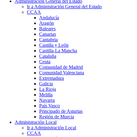
Administración General del Estado
Ir a Administración General del Estado
CCAA
Andalucía
Aragón
Baleares
Canarias
Cantabria
Castilla y León
Castilla-La Mancha
Cataluña
Ceuta
Comunidad de Madrid
Comunidad Valenciana
Extremadura
Galicia
La Rioja
Melilla
Navarra
País Vasco
Principado de Asturias
Región de Murcia
Administración Local
Ir a Administración Local
CCAA